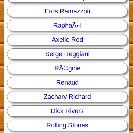
Eros Ramazzoti
RaphaÃ«l
Axelle Red
Serge Reggiani
RÃ©gine
Renaud
Zachary Richard
Dick Rivers
Rolling Stones