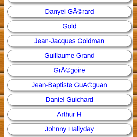
Danyel GÃ©rard
Gold
Jean-Jacques Goldman
Guillaume Grand
GrÃ©goire
Jean-Baptiste GuÃ©guan
Daniel Guichard
Arthur H
Johnny Hallyday