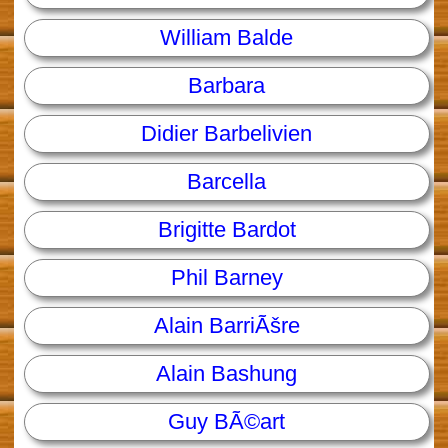
William Balde
Barbara
Didier Barbelivien
Barcella
Brigitte Bardot
Phil Barney
Alain BarriÃšre
Alain Bashung
Guy BÃ©art