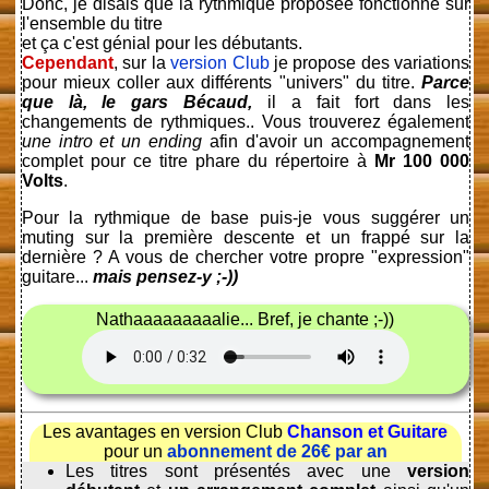
Donc, je disais que la rythmique proposée fonctionne sur
l'ensemble du titre
et ça c'est génial pour les débutants.
Cependant
, sur la
version Club
je propose des variations
pour mieux coller aux différents "univers" du titre.
Parce
que là, le gars Bécaud,
il a fait fort dans les
changements de rythmiques.. Vous trouverez également
une intro et un ending
afin d'avoir un accompagnement
complet pour ce titre phare du répertoire à
Mr 100 000
Volts
.
Pour la rythmique de base puis-je vous suggérer un
muting sur la première descente et un frappé sur la
dernière ? A vous de chercher votre propre "expression"
guitare...
mais pensez-y ;-))
Nathaaaaaaaaalie... Bref, je chante ;-))
Les avantages en version Club
Chanson et Guitare
pour un
abonnement de 26€ par an
Les titres sont présentés avec une
version