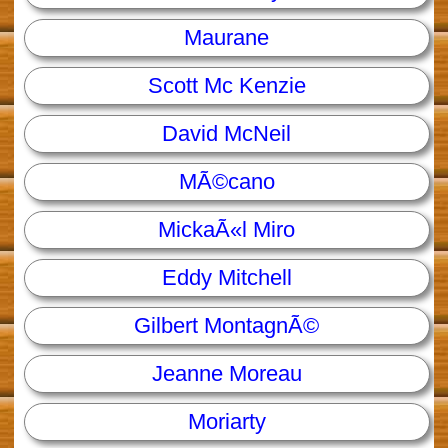
Maurane
Scott Mc Kenzie
David McNeil
MÃ©cano
MickaÃ«l Miro
Eddy Mitchell
Gilbert MontagnÃ©
Jeanne Moreau
Moriarty