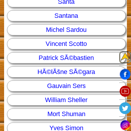
Santa
Santana
Michel Sardou
Vincent Scotto
Patrick SÃ©bastien
HÃ©lÃšne SÃ©gara
Gauvain Sers
William Sheller
Mort Shuman
Yves Simon