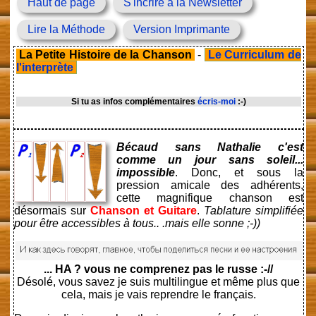
Haut de page
S'incrire à la Newsletter
Lire la Méthode
Version Imprimante
La Petite Histoire de la Chanson
-
Le Curriculum de
l'interprète
Si tu as infos complémentaires
écris-moi
:-)
Bécaud sans Nathalie c'est
comme un jour sans soleil...
impossible
. Donc, et sous la
pression amicale des adhérents,
cette magnifique chanson est
désormais sur
Chanson et Guitare
.
Tablature simplifiée
pour être accessibles à tous.. .mais elle sonne ;-))
... HA ? vous ne comprenez pas le russe :-//
Désolé, vous savez je suis multilingue et même plus que
cela, mais je vais reprendre le français.