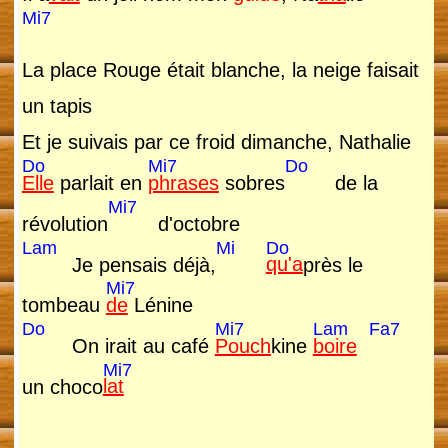
Mi7
La place Rouge était blanche, la neige faisait
un tapis
Et je suivais par ce froid dimanche, Nathalie
Do
Mi7
Do
Elle
parlait en
phrases
sobres
de la
Mi7
révolution
d'octobre
Lam
Mi
Do
Je pensais déjà,
qu'a
près le
Mi7
tombeau
de
Lénine
Do
Mi7
Lam
Fa7
On irait au café
Pouch
kine
boire
Mi7
un choco
lat