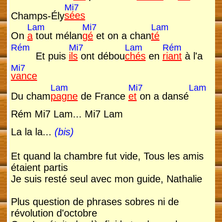
Mi7
Champs-Ély
sées
Lam
Mi7
Lam
On
a
tout mélan
gé
et on a chan
té
Rém
Mi7
Lam
Rém
Et puis
ils
ont débou
chés
en
riant
à l'a
Mi7
vance
Lam
Mi7
Lam
Du cham
pagne
de France
et
on a dansé
Rém Mi7 Lam... Mi7 Lam
La la la...
(bis)
Et quand la chambre fut vide, Tous les amis
étaient partis
Je suis resté seul avec mon guide, Nathalie
Plus question de phrases sobres ni de
révolution d'octobre