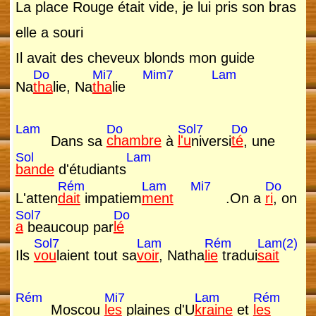
La place Rouge était vide, je lui pris son bras
elle a souri
Il avait des cheveux blonds mon guide
Do
Mi7
Mim7
Lam
Na
tha
lie, Na
tha
lie
Lam
Do
Sol7
Do
Dans sa
chambre
à
l'u
niversi
té
, une
Sol
Lam
bande
d'étudiants
Rém
Lam
Mi7
Do
L'atten
dait
impatiem
ment
.On a
ri
, on
Sol7
Do
a
beaucoup par
lé
Sol7
Lam
Rém
Lam(2)
Ils
vou
laient tout sa
voir
, Natha
lie
tradui
sait
Rém
Mi7
Lam
Rém
Moscou
les
plaines d'U
kraine
et
les