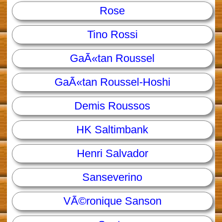
Rose
Tino Rossi
GaÃ«tan Roussel
GaÃ«tan Roussel-Hoshi
Demis Roussos
HK Saltimbank
Henri Salvador
Sanseverino
VÃ©ronique Sanson