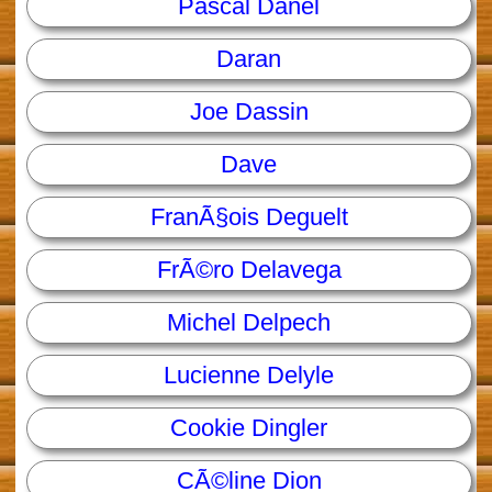
Pascal Danel
Daran
Joe Dassin
Dave
FranÃ§ois Deguelt
FrÃ©ro Delavega
Michel Delpech
Lucienne Delyle
Cookie Dingler
CÃ©line Dion