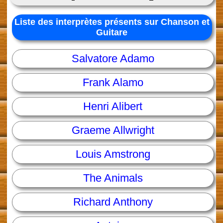
Liste des interprètes présents sur Chanson et
Guitare
Salvatore Adamo
Frank Alamo
Henri Alibert
Graeme Allwright
Louis Amstrong
The Animals
Richard Anthony