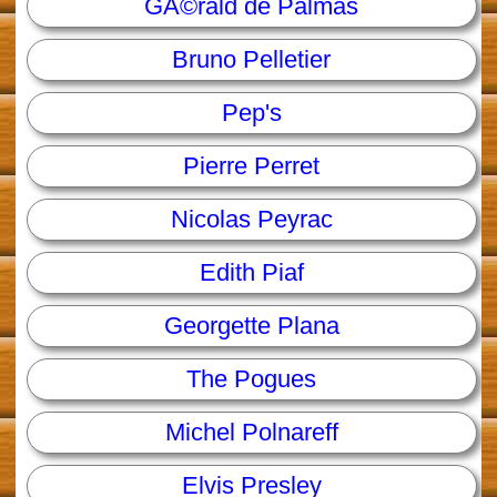
GÃ©rald de Palmas
Bruno Pelletier
Pep's
Pierre Perret
Nicolas Peyrac
Edith Piaf
Georgette Plana
The Pogues
Michel Polnareff
Elvis Presley