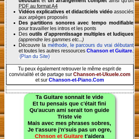
débutant
et
un arrangement complet
ainsi qu'un
PDF au format A4
Vidéos explicatives et didacticiels vidéo
associés
aux arpèges proposés
Des partitions sonores avec tempo modifiable
pour travailler les intros et les ponts
Des
outils d'apprentissage multiples et ludiques
(apprendre les gammes etc...)
Découvre la
méthode
,
le parcours du vrai débutant
et toutes les autres ressources
Chanson et Guitare
.
(Plan du Site)
Tu peux également retrouver le même esprit de
convivialité et de partage sur
Chanson-et-Ukuele.com
et sur
Chanson-et-Piano.Com
Ta Guitare sonnait le vide
Et tu pensais que c'était fini
Qu'aucun ami serait ton guide
Triste vie
Mais avec mes phrases sobres,
Je t'assure j'n'suis pas un ogre,
Chnson et Guitare
t'aidera