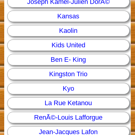
Joseph Kamel-Julien DorÃ©
Kansas
Kaolin
Kids United
Ben E- King
Kingston Trio
Kyo
La Rue Ketanou
RenÃ©-Louis Lafforgue
Jean-Jacques Lafon