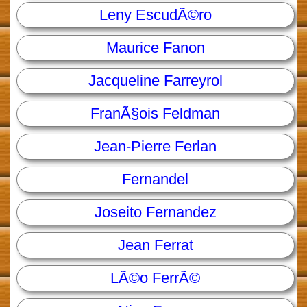
Leny EscudÃ©ro
Maurice Fanon
Jacqueline Farreyrol
FranÃ§ois Feldman
Jean-Pierre Ferlan
Fernandel
Joseito Fernandez
Jean Ferrat
LÃ©o FerrÃ©