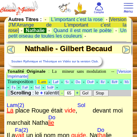
Autres Titres :
-
L'important c'est la rose
-
[Version
J'M'Arrange de L'important c'est la
rose]
-
Nathalie
-
Quand il est mort le poète
-
Un
petit oiseau de toutes les couleurs
-
Nathalie - Gilbert Becaud
Soutien Rythmique et Théorique en Vidéo sur la version Club.
Tonalité Originale
: La mineur sans modulation --
[Version
Imprimante]
Transposition :
-
-
-
-
-
-
-
Lam
La#
Si
Do
Do#
Ré
Ré#
Mi
-
-
-
-
-
Fa
Fa#
Sol
Sol#
Scrolling
: le
+
ralentit
-
+
Lam(2)
Sol
La
place Rouge était
vide
,
devant moi
Do
marchait Natha
lie
Fa(2)
Do
Il a
vait
un joli nom mon
guide
, Na
tha
lie