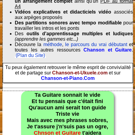
un arrangement complet
ainsi qu'un
PDF au format
A4
Vidéos explicatives et didacticiels vidéo
associés
aux arpèges proposés
Des partitions sonores avec tempo modifiable
pour
travailler les intros et les ponts
Des
outils d'apprentissage multiples et ludiques
(apprendre les gammes etc...)
Découvre la
méthode
,
le parcours du vrai débutant
et
toutes les autres ressources
Chanson et Guitare
.
(Plan du Site)
Tu peux également retrouver le même esprit de convivialité
et de partage sur
Chanson-et-Ukuele.com
et sur
Chanson-et-Piano.Com
Ta Guitare sonnait le vide
Et tu pensais que c'était fini
Qu'aucun ami serait ton guide
Triste vie
Mais avec mes phrases sobres,
Je t'assure j'n'suis pas un ogre,
Chnson et Guitare
t'aidera