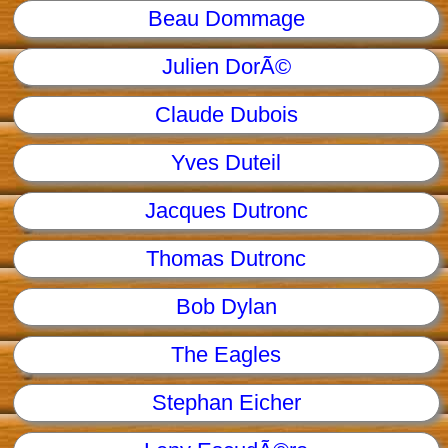
Beau Dommage
Julien DorÃ©
Claude Dubois
Yves Duteil
Jacques Dutronc
Thomas Dutronc
Bob Dylan
The Eagles
Stephan Eicher