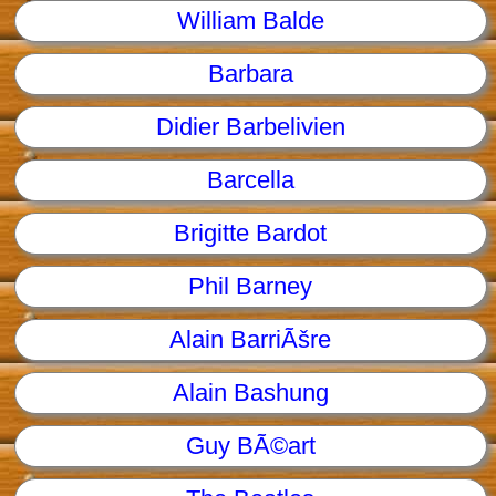
William Balde
Barbara
Didier Barbelivien
Barcella
Brigitte Bardot
Phil Barney
Alain BarriÃšre
Alain Bashung
Guy BÃ©art