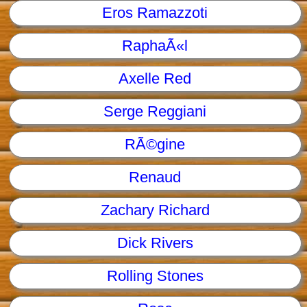
Eros Ramazzoti
RaphaÃ«l
Axelle Red
Serge Reggiani
RÃ©gine
Renaud
Zachary Richard
Dick Rivers
Rolling Stones