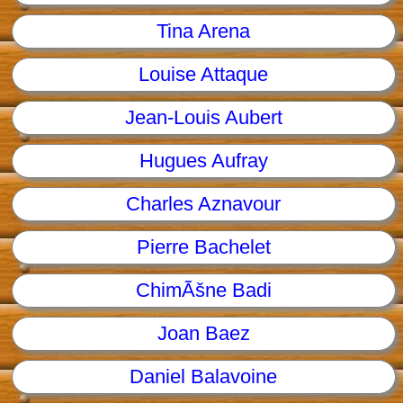
Tina Arena
Louise Attaque
Jean-Louis Aubert
Hugues Aufray
Charles Aznavour
Pierre Bachelet
ChimÃšne Badi
Joan Baez
Daniel Balavoine