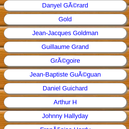
Danyel GÃ©rard
Gold
Jean-Jacques Goldman
Guillaume Grand
GrÃ©goire
Jean-Baptiste GuÃ©guan
Daniel Guichard
Arthur H
Johnny Hallyday