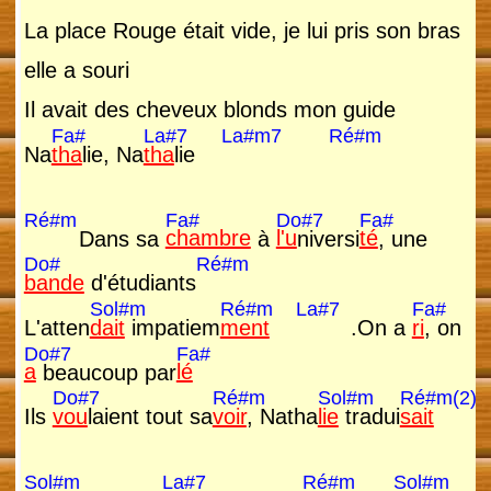
La place Rouge était vide, je lui pris son bras
elle a souri
Il avait des cheveux blonds mon guide
Fa#
La#7
La#m7
Ré#m
Na
tha
lie, Na
tha
lie
Ré#m
Fa#
Do#7
Fa#
Dans sa
chambre
à
l'u
niversi
té
, une
Do#
Ré#m
bande
d'étudiants
Sol#m
Ré#m
La#7
Fa#
L'atten
dait
impatiem
ment
.On a
ri
, on
Do#7
Fa#
a
beaucoup par
lé
Do#7
Ré#m
Sol#m
Ré#m(2)
Ils
vou
laient tout sa
voir
, Natha
lie
tradui
sait
Sol#m
La#7
Ré#m
Sol#m