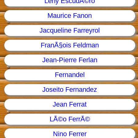
Leny EscudÃ©ro
Maurice Fanon
Jacqueline Farreyrol
FranÃ§ois Feldman
Jean-Pierre Ferlan
Fernandel
Joseito Fernandez
Jean Ferrat
LÃ©o FerrÃ©
Nino Ferrer