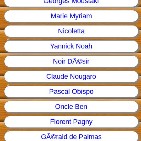
Georges Moustaki
Marie Myriam
Nicoletta
Yannick Noah
Noir DÃ©sir
Claude Nougaro
Pascal Obispo
Oncle Ben
Florent Pagny
GÃ©rald de Palmas