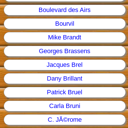
Boulevard des Airs
Bourvil
Mike Brandt
Georges Brassens
Jacques Brel
Dany Brillant
Patrick Bruel
Carla Bruni
C. JÃ©rome