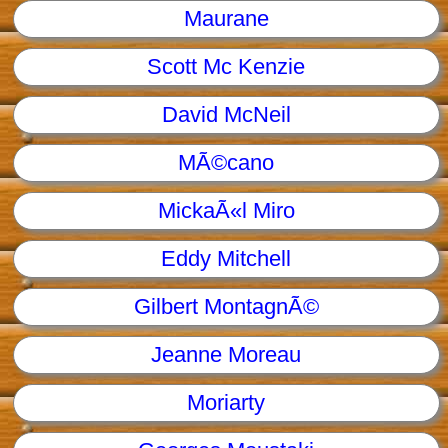
Maurane
Scott Mc Kenzie
David McNeil
MÃ©cano
MickaÃ«l Miro
Eddy Mitchell
Gilbert MontagnÃ©
Jeanne Moreau
Moriarty