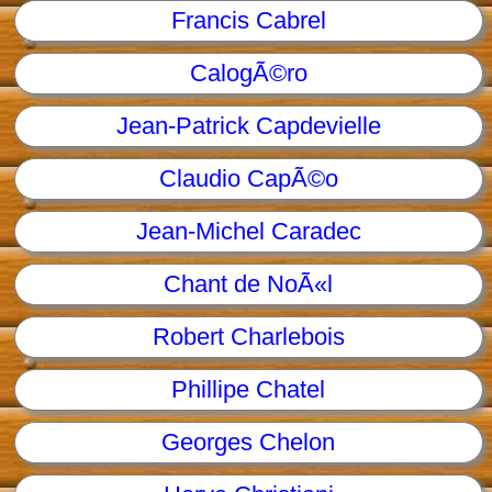
Francis Cabrel
CalogÃ©ro
Jean-Patrick Capdevielle
Claudio CapÃ©o
Jean-Michel Caradec
Chant de NoÃ«l
Robert Charlebois
Phillipe Chatel
Georges Chelon