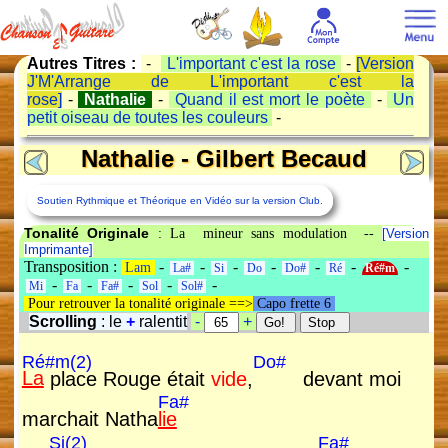
Autres Titres :
-
L'important c'est la rose
-
[Version
J'M'Arrange de L'important c'est la
rose]
-
Nathalie
-
Quand il est mort le poète
-
Un
petit oiseau de toutes les couleurs
-
Nathalie - Gilbert Becaud
Soutien Rythmique et Théorique en Vidéo sur la version Club.
Tonalité Originale
: La mineur sans modulation --
[Version
Imprimante]
Transposition :
-
-
-
-
-
-
-
Lam
La#
Si
Do
Do#
Ré
Ré#m
-
-
-
-
-
Mi
Fa
Fa#
Sol
Sol#
Pour retrouver la tonalité originale ==>
Capo frette 6
Scrolling
: le
+
ralentit
-
+
Ré#m(2)
Do#
La
place Rouge était
vide
,
devant moi
Fa#
marchait Natha
lie
Si(2)
Fa#