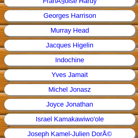
FranÃ§oise Hardy
Georges Harrison
Murray Head
Jacques Higelin
Indochine
Yves Jamait
Michel Jonasz
Joyce Jonathan
Israel Kamakawiwo'ole
Joseph Kamel-Julien DorÃ©