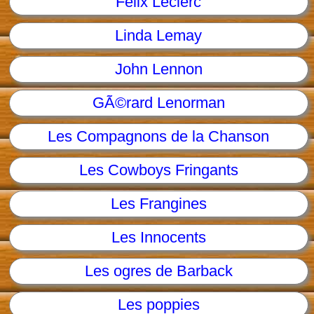
Felix Leclerc
Linda Lemay
John Lennon
GÃ©rard Lenorman
Les Compagnons de la Chanson
Les Cowboys Fringants
Les Frangines
Les Innocents
Les ogres de Barback
Les poppies