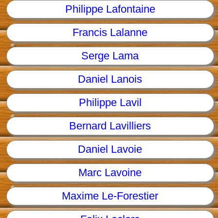
Philippe Lafontaine
Francis Lalanne
Serge Lama
Daniel Lanois
Philippe Lavil
Bernard Lavilliers
Daniel Lavoie
Marc Lavoine
Maxime Le-Forestier