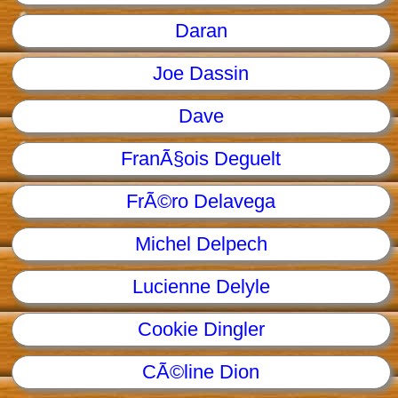
Daran
Joe Dassin
Dave
FranÃ§ois Deguelt
FrÃ©ro Delavega
Michel Delpech
Lucienne Delyle
Cookie Dingler
CÃ©line Dion