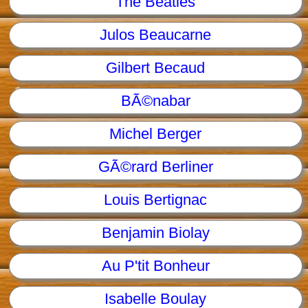
The Beatles
Julos Beaucarne
Gilbert Becaud
BÃ©nabar
Michel Berger
GÃ©rard Berliner
Louis Bertignac
Benjamin Biolay
Au P'tit Bonheur
Isabelle Boulay