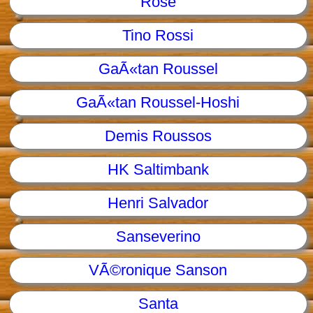
Rose
Tino Rossi
GaÃ«tan Roussel
GaÃ«tan Roussel-Hoshi
Demis Roussos
HK Saltimbank
Henri Salvador
Sanseverino
VÃ©ronique Sanson
Santa