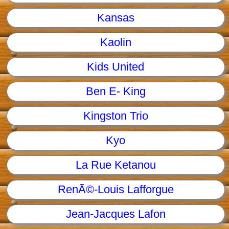
Kansas
Kaolin
Kids United
Ben E- King
Kingston Trio
Kyo
La Rue Ketanou
RenÃ©-Louis Lafforgue
Jean-Jacques Lafon