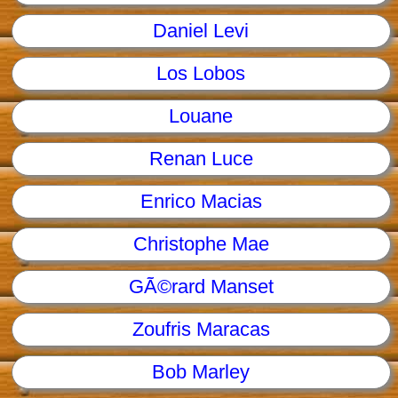
Daniel Levi
Los Lobos
Louane
Renan Luce
Enrico Macias
Christophe Mae
GÃ©rard Manset
Zoufris Maracas
Bob Marley