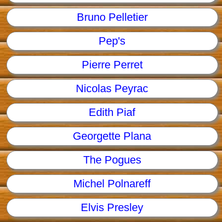
Bruno Pelletier
Pep's
Pierre Perret
Nicolas Peyrac
Edith Piaf
Georgette Plana
The Pogues
Michel Polnareff
Elvis Presley