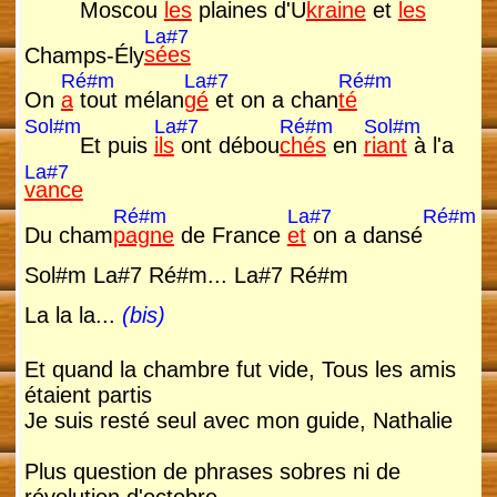
Moscou
les
plaines d'U
kraine
et
les
La#7
Champs-Ély
sées
Ré#m
La#7
Ré#m
On
a
tout mélan
gé
et on a chan
té
Sol#m
La#7
Ré#m
Sol#m
Et puis
ils
ont débou
chés
en
riant
à l'a
La#7
vance
Ré#m
La#7
Ré#m
Du cham
pagne
de France
et
on a dansé
Sol#m La#7 Ré#m... La#7 Ré#m
La la la...
(bis)
Et quand la chambre fut vide, Tous les amis
étaient partis
Je suis resté seul avec mon guide, Nathalie
Plus question de phrases sobres ni de