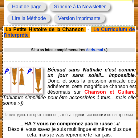
Haut de page
S'incrire à la Newsletter
Lire la Méthode
Version Imprimante
La Petite Histoire de la Chanson
-
Le Curriculum de
l'interprète
Si tu as infos complémentaires
écris-moi
:-)
Bécaud sans Nathalie c'est comme
un jour sans soleil... impossible
.
Donc, et sous la pression amicale des
adhérents, cette magnifique chanson est
désormais sur
Chanson et Guitare
.
Tablature simplifiée pour être accessibles à tous.. .mais elle
sonne ;-))
... HA ? vous ne comprenez pas le russe :-//
Désolé, vous savez je suis multilingue et même plus que
cela, mais je vais reprendre le français.