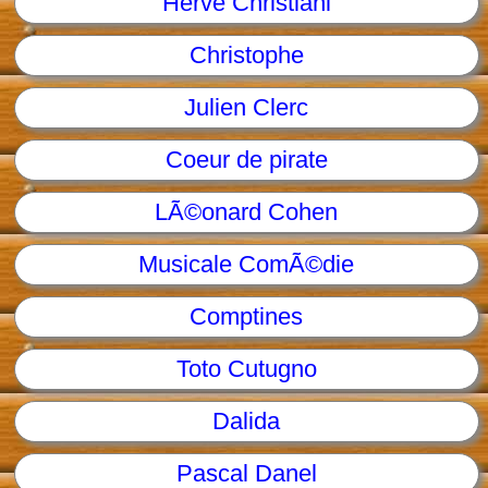
Herve Christiani
Christophe
Julien Clerc
Coeur de pirate
LÃ©onard Cohen
Musicale ComÃ©die
Comptines
Toto Cutugno
Dalida
Pascal Danel