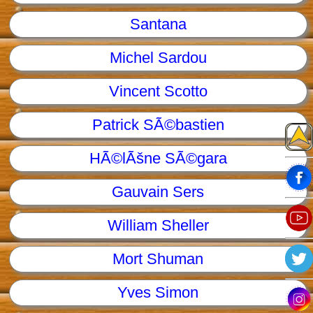
Santana
Michel Sardou
Vincent Scotto
Patrick SÃ©bastien
HÃ©lÃšne SÃ©gara
Gauvain Sers
William Sheller
Mort Shuman
Yves Simon