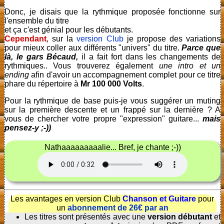
Donc, je disais que la rythmique proposée fonctionne sur
l'ensemble du titre
et ça c'est génial pour les débutants.
Cependant
, sur la
version Club
je propose des variations
pour mieux coller aux différents "univers" du titre.
Parce que
là, le gars Bécaud,
il a fait fort dans les changements de
rythmiques.. Vous trouverez également
une intro et un
ending
afin d'avoir un accompagnement complet pour ce titre
phare du répertoire à
Mr 100 000 Volts
.
Pour la rythmique de base puis-je vous suggérer un muting
sur la première descente et un frappé sur la dernière ? A
vous de chercher votre propre "expression" guitare...
mais
pensez-y ;-))
Nathaaaaaaaaalie... Bref, je chante ;-))
Les avantages en version Club
Chanson et Guitare
pour
un
abonnement de 26€ par an
Les titres sont présentés avec une
version débutant
et