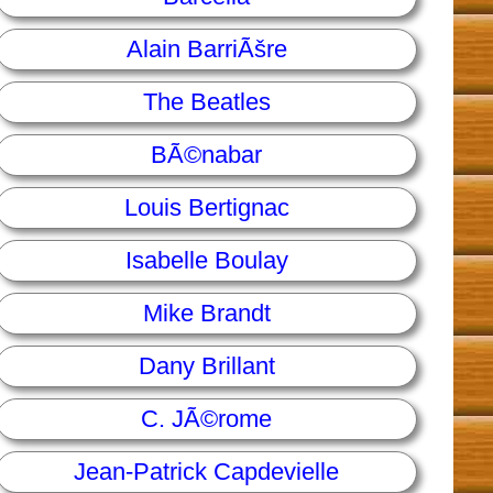
Alain BarriÃšre
The Beatles
BÃ©nabar
Louis Bertignac
Isabelle Boulay
Mike Brandt
Dany Brillant
C. JÃ©rome
Jean-Patrick Capdevielle