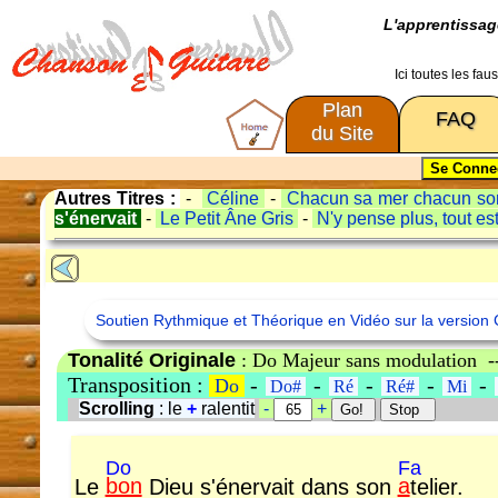
L'apprentissa
Ici toutes les fa
Plan
FAQ
du Site
Autres Titres :
-
Céline
-
Chacun sa mer chacun so
s'énervait
-
Le Petit Âne Gris
-
N'y pense plus, tout es
Soutien Rythmique et Théorique en Vidéo sur la version 
Tonalité Originale
: Do Majeur sans modulation 
Transposition :
-
-
-
-
-
Do
Do#
Ré
Ré#
Mi
Scrolling
: le
+
ralentit
-
+
Do
Fa
Le
bon
Dieu s'énervait dans son
a
telier.