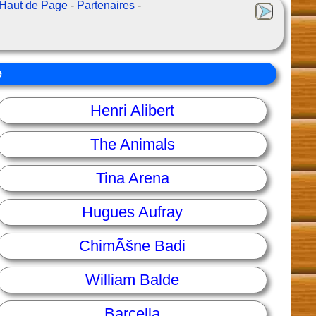
Haut de Page
-
Partenaires
-
e
Henri Alibert
The Animals
Tina Arena
Hugues Aufray
ChimÃšne Badi
William Balde
Barcella