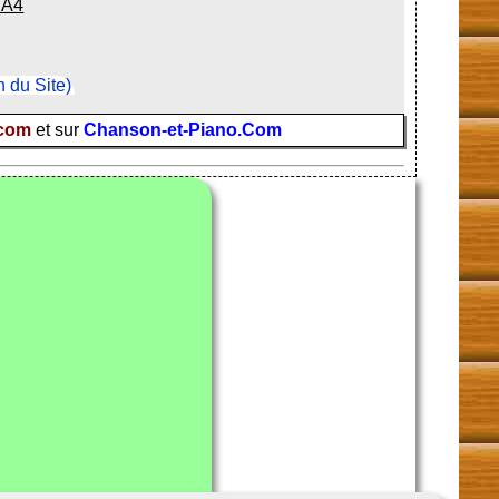
 A4
n du Site)
.com
et sur
Chanson-et-Piano.Com