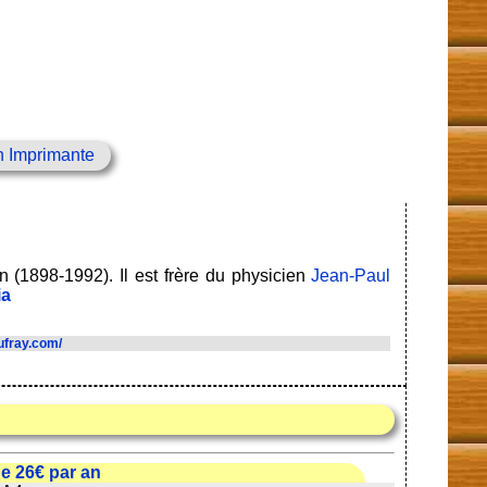
n Imprimante
an (1898-1992). Il est frère du physicien
Jean-Paul
ia
ufray.com/
e 26€ par an