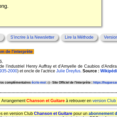
ong.
S'incrire à la Newsletter
Lire la Méthode
Versio
m de l'interprète
6.
s de l'industriel Henry Auffray et d'Amyelle de Caubios d'Andir
935
-
2000
) et oncle de l'actrice
Julie Dreyfus
.
Source :
Wikipéd
infos complémentaires
écris-moi
:-) - Site Officiel de l'interprète :
https://huguesa
Arrangement
Chanson et Guitare
à retrouver en
version Club
s en version Club
Chanson et Guitare
pour un
abonnement d