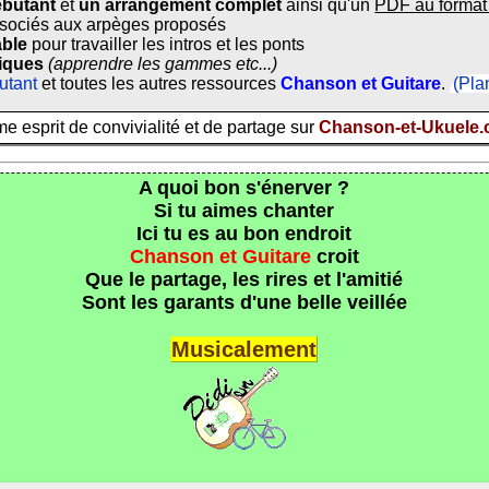
ébutant
et
un arrangement complet
ainsi qu'un
PDF au format
sociés aux arpèges proposés
able
pour travailler les intros et les ponts
diques
(apprendre les gammes etc...)
utant
et toutes les autres ressources
Chanson et Guitare
.
(Pla
 esprit de convivialité et de partage sur
Chanson-et-Ukuele
A quoi bon s'énerver ?
Si tu aimes chanter
Ici tu es au bon endroit
Chanson et Guitare
croit
Que le partage, les rires et l'amitié
Sont les garants d'une belle veillée
Musicalement