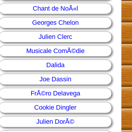
Chant de NoÃ«l
Georges Chelon
Julien Clerc
Musicale ComÃ©die
Dalida
Joe Dassin
FrÃ©ro Delavega
Cookie Dingler
Julien DorÃ©