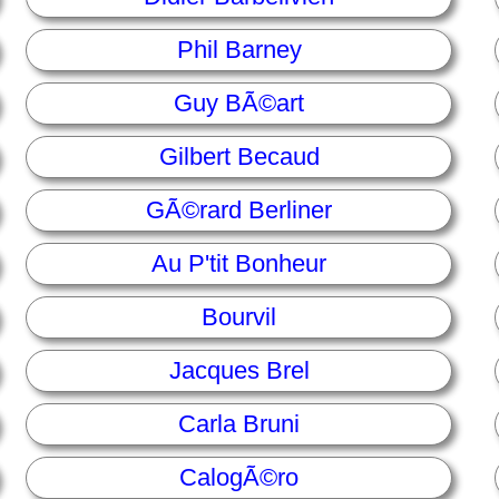
Phil Barney
Guy BÃ©art
Gilbert Becaud
GÃ©rard Berliner
Au P'tit Bonheur
Bourvil
Jacques Brel
Carla Bruni
CalogÃ©ro