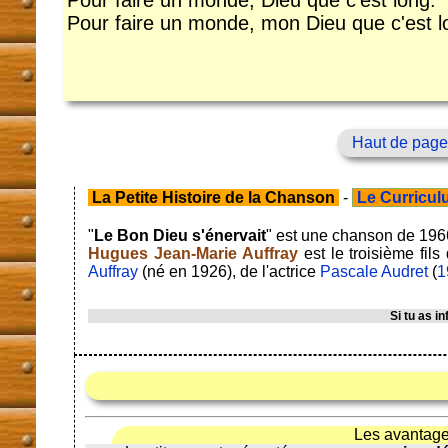
Pour faire un monde, Dieu que c'est long.
Pour faire un monde, mon Dieu que c'est l
Haut de page
La Petite Histoire de la Chanson
-
Le Curriculu
"
Le Bon Dieu s'énervait
" est une chanson de 196
Hugues Jean-Marie Auffray
est le troisième fil
Auffray
(né en 1926), de l'actrice
Pascale Audret
(
1
Si tu as 
Les avantage