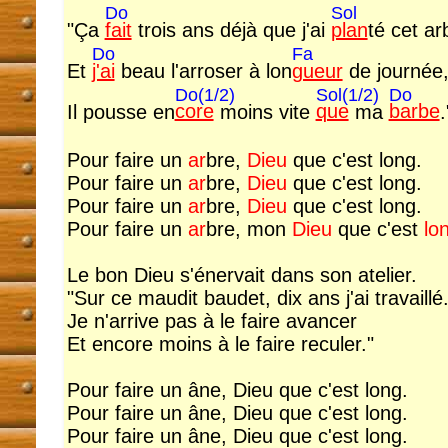
Do
Sol
"Ça
fait
trois ans déjà que j'ai
plan
té cet ar
Do
Fa
Et
j'ai
beau l'arroser à lon
gueur
de journée
Do(1/2)
Sol(1/2)
Do
Il pousse en
core
moins vite
que
ma
barbe
.
Pour faire un
ar
bre,
Dieu
que c'est long.
Pour faire un
ar
bre,
Dieu
que c'est long.
Pour faire un
ar
bre,
Dieu
que c'est long.
Pour faire un
ar
bre, mon
Dieu
que c'est
lo
Le bon Dieu s'énervait dans son atelier.
"Sur ce maudit baudet, dix ans j'ai travaillé
Je n'arrive pas à le faire avancer
Et encore moins à le faire reculer."
Pour faire un âne, Dieu que c'est long.
Pour faire un âne, Dieu que c'est long.
Pour faire un âne, Dieu que c'est long.