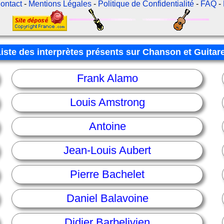
ontact
-
Mentions Légales
-
Politique de Confidentialité
-
FAQ
-
Liste des interprètes présents sur Chanson et Guitar
Frank Alamo
Louis Amstrong
Antoine
Jean-Louis Aubert
Pierre Bachelet
Daniel Balavoine
Didier Barbelivien