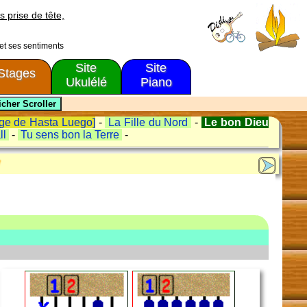
s prise de tête,
 et ses sentiments
Site
Site
Stages
Ukulélé
Piano
nge de Hasta Luego]
-
La Fille du Nord
-
Le bon Dieu
ll
-
Tu sens bon la Terre
-