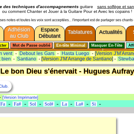
ge des techniques d'accompagnements
guitare
sans solfège et san
ou comment Chanter et Jouer à la Guitare Pour et Avec les copains !
usses notes et toutes les voix sont acceptées... l'important est de partager ses chants
Adhésion
Espace
Tablatures
Actualités
au Club
Débutant
n vent
-
Debout les Gars
-
Hasta Luego
-
[Version J'M'Arra
t bien
-
Santiano
-
[Version J'M'Arrange de Santiano]
-
Stewba
Le bon Dieu s'énervait - Hugues Aufray
Club.
--
[Version Imprimante]
-
-
-
-
-
-
-
Fa
Fa#
Sol
Sol#
La
La#
Si