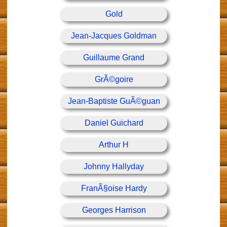
Gold
Jean-Jacques Goldman
Guillaume Grand
GrÃ©goire
Jean-Baptiste GuÃ©guan
Daniel Guichard
Arthur H
Johnny Hallyday
FranÃ§oise Hardy
Georges Harrison