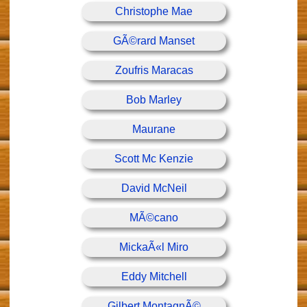
Christophe Mae
GÃ©rard Manset
Zoufris Maracas
Bob Marley
Maurane
Scott Mc Kenzie
David McNeil
MÃ©cano
MickaÃ«l Miro
Eddy Mitchell
Gilbert MontagnÃ©