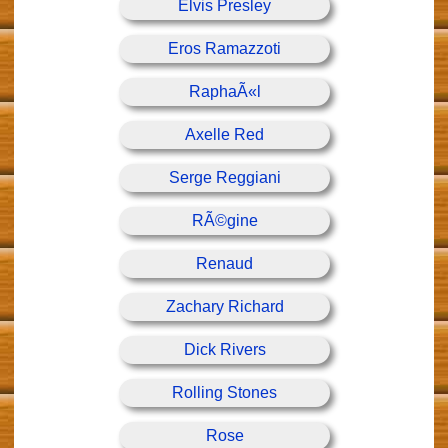
Elvis Presley
Eros Ramazzoti
RaphaÃ«l
Axelle Red
Serge Reggiani
RÃ©gine
Renaud
Zachary Richard
Dick Rivers
Rolling Stones
Rose