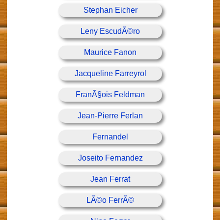
Stephan Eicher
Leny EscudÃ©ro
Maurice Fanon
Jacqueline Farreyrol
FranÃ§ois Feldman
Jean-Pierre Ferlan
Fernandel
Joseito Fernandez
Jean Ferrat
LÃ©o FerrÃ©