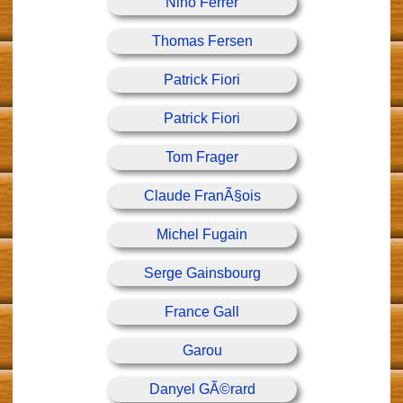
Nino Ferrer
Thomas Fersen
Patrick Fiori
Patrick Fiori
Tom Frager
Claude FranÃ§ois
Michel Fugain
Serge Gainsbourg
France Gall
Garou
Danyel GÃ©rard