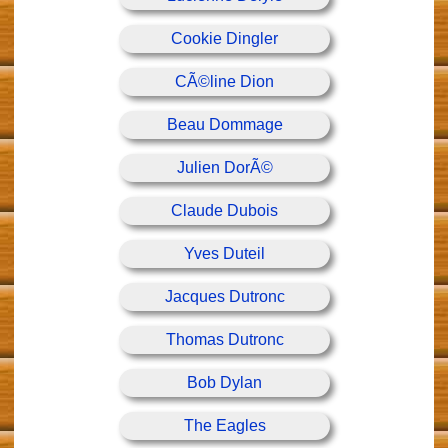
Cookie Dingler
CÃ©line Dion
Beau Dommage
Julien DorÃ©
Claude Dubois
Yves Duteil
Jacques Dutronc
Thomas Dutronc
Bob Dylan
The Eagles