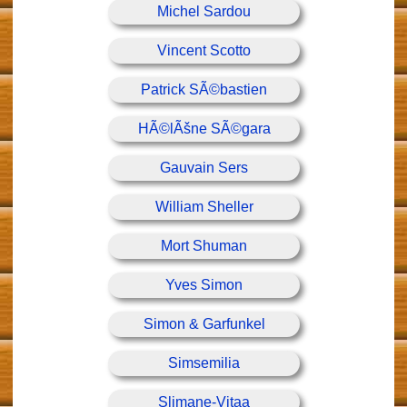
Michel Sardou
Vincent Scotto
Patrick SÃ©bastien
HÃ©lÃšne SÃ©gara
Gauvain Sers
William Sheller
Mort Shuman
Yves Simon
Simon & Garfunkel
Simsemilia
Slimane-Vitaa