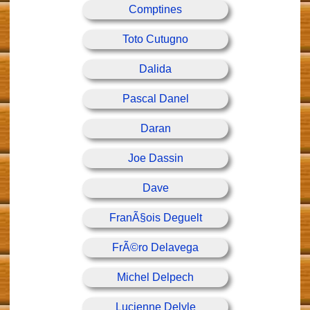
Comptines
Toto Cutugno
Dalida
Pascal Danel
Daran
Joe Dassin
Dave
FranÃ§ois Deguelt
FrÃ©ro Delavega
Michel Delpech
Lucienne Delyle