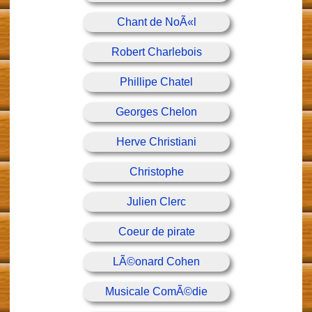
Chant de NoÃ«l
Robert Charlebois
Phillipe Chatel
Georges Chelon
Herve Christiani
Christophe
Julien Clerc
Coeur de pirate
LÃ©onard Cohen
Musicale ComÃ©die