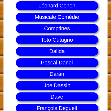
Léonard Cohen
Musicale Comédie
Comptines
Toto Cutugno
Dalida
Pascal Danel
Daran
Joe Dassin
Dave
François Deguelt