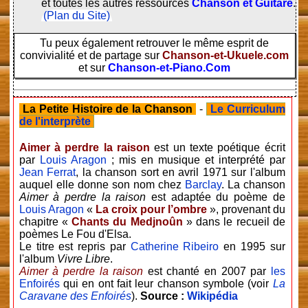
et toutes les autres ressources
Chanson et Guitare
.
(Plan du Site)
Tu peux également retrouver le même esprit de
convivialité et de partage sur
Chanson-et-Ukuele.com
et sur
Chanson-et-Piano.Com
La Petite Histoire de la Chanson
-
Le Curriculum
de l'interprète
Aimer à perdre la raison
est un texte poétique écrit
par
Louis Aragon
; mis en musique et interprété par
Jean Ferrat
, la chanson sort en avril 1971 sur l'album
auquel elle donne son nom chez
Barclay
. La chanson
Aimer à perdre la raison
est adaptée du poème de
Louis Aragon
«
La croix pour l’ombre
», provenant du
chapitre «
Chants du Medjnoûn
» dans le recueil de
poèmes Le Fou d'Elsa.
Le titre est repris par
Catherine Ribeiro
en 1995 sur
l'album
Vivre Libre
.
Aimer à perdre la raison
est chanté en 2007 par
les
Enfoirés
qui en ont fait leur chanson symbole (voir
La
Caravane des Enfoirés
).
Source :
Wikipédia