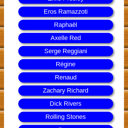
Eros Ramazzoti
Raphaël
Axelle Red
Serge Reggiani
Régine
Renaud
Zachary Richard
Dick Rivers
Rolling Stones