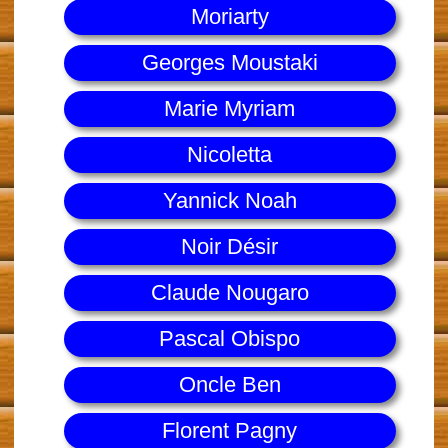
Moriarty
Georges Moustaki
Marie Myriam
Nicoletta
Yannick Noah
Noir Désir
Claude Nougaro
Pascal Obispo
Oncle Ben
Florent Pagny