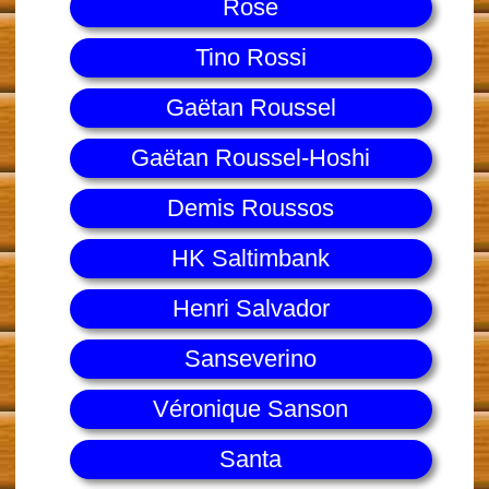
Rose
Tino Rossi
Gaëtan Roussel
Gaëtan Roussel-Hoshi
Demis Roussos
HK Saltimbank
Henri Salvador
Sanseverino
Véronique Sanson
Santa