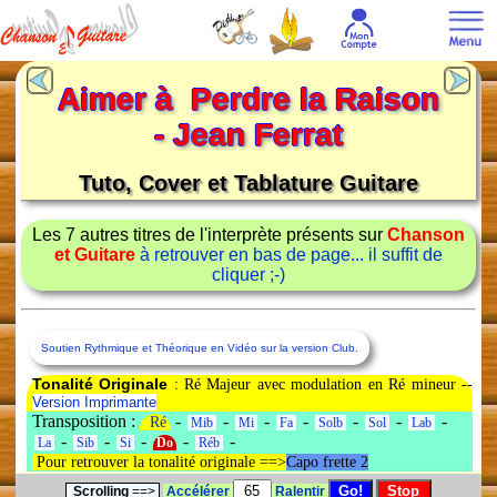
Aimer à Perdre la Raison
- Jean Ferrat
Tuto, Cover et Tablature Guitare
Les 7 autres titres de l'interprète présents sur
Chanson
et Guitare
à retrouver en bas de page... il suffit de
cliquer ;-)
Soutien Rythmique et Théorique en Vidéo sur la version Club.
Tonalité Originale
: Ré Majeur avec modulation en Ré mineur --
Version Imprimante
Transposition :
-
-
-
-
-
-
-
Ré
Mib
Mi
Fa
Solb
Sol
Lab
-
-
-
-
-
La
Sib
Si
Do
Réb
Pour retrouver la tonalité originale ==>
Capo frette 2
Scrolling
==>
Accélérer
Ralentir