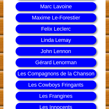
Marc Lavoine
Maxime Le-Forestier
Felix Leclerc
Linda Lemay
John Lennon
Gérard Lenorman
Les Compagnons de la Chanson
Les Cowboys Fringants
Les Frangines
Les Innocents