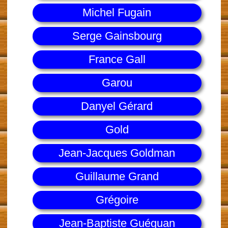
Michel Fugain
Serge Gainsbourg
France Gall
Garou
Danyel Gérard
Gold
Jean-Jacques Goldman
Guillaume Grand
Grégoire
Jean-Baptiste Guéguan