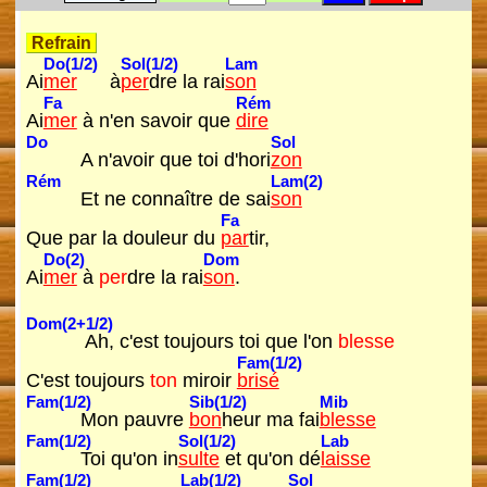
Refrain
Do(1/2)
Sol(1/2)
Lam
Ai
mer
à
per
dre la rai
son
Fa
Rém
Ai
mer
à n'en savoir que
dire
Do
Sol
A n'avoir que toi d'hori
zon
Rém
Lam(2)
Et ne connaître de sai
son
Fa
Que par la douleur du
par
tir,
Do(2)
Dom
Ai
mer
à
per
dre la rai
son
.
Dom(2+1/2)
Ah, c'est toujours toi que l'on
blesse
Fam(1/2)
C'est toujours
ton
miroir
brisé
Fam(1/2)
Sib(1/2)
Mib
Mon pauvre
bon
heur ma fai
blesse
Fam(1/2)
Sol(1/2)
Lab
Toi qu'on in
sulte
et qu'on dé
laisse
Fam(1/2)
Lab(1/2)
Sol