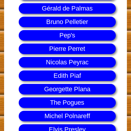
Gérald de Palmas
Bruno Pelletier
Pep's
Pierre Perret
Nicolas Peyrac
Edith Piaf
Georgette Plana
The Pogues
Michel Polnareff
Elvis Presley