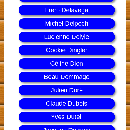
Fréro Delavega
Michel Delpech
Lucienne Delyle
Cookie Dingler
Céline Dion
Beau Dommage
Julien Doré
Claude Dubois
Yves Duteil