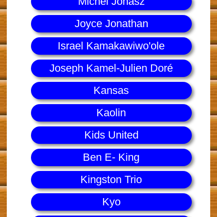
Michel Jonasz
Joyce Jonathan
Israel Kamakawiwo'ole
Joseph Kamel-Julien Doré
Kansas
Kaolin
Kids United
Ben E- King
Kingston Trio
Kyo