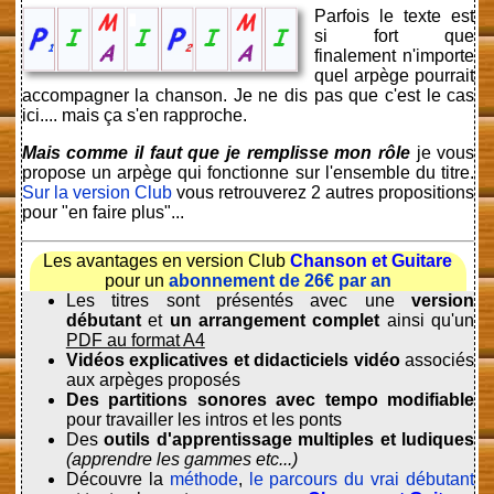
Parfois le texte est
si fort que
finalement n'importe
quel arpège pourrait
accompagner la chanson. Je ne dis pas que c'est le cas
ici.... mais ça s'en rapproche.
Mais comme il faut que je remplisse mon rôle
je vous
propose un arpège qui fonctionne sur l'ensemble du titre.
Sur la version Club
vous retrouverez 2 autres propositions
pour "en faire plus"...
Les avantages en version Club
Chanson et Guitare
pour un
abonnement de 26€ par an
Les titres sont présentés avec une
version
débutant
et
un arrangement complet
ainsi qu'un
PDF au format A4
Vidéos explicatives et didacticiels vidéo
associés
aux arpèges proposés
Des partitions sonores avec tempo modifiable
pour travailler les intros et les ponts
Des
outils d'apprentissage multiples et ludiques
(apprendre les gammes etc...)
Découvre la
méthode
,
le parcours du vrai débutant