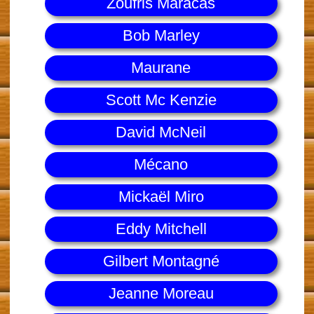
Zoufris Maracas
Bob Marley
Maurane
Scott Mc Kenzie
David McNeil
Mécano
Mickaël Miro
Eddy Mitchell
Gilbert Montagné
Jeanne Moreau