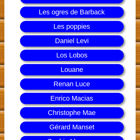
Les ogres de Barback
Les poppies
Daniel Levi
Los Lobos
Louane
Renan Luce
Enrico Macias
Christophe Mae
Gérard Manset