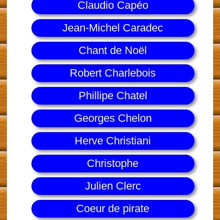
Claudio Capéo
Jean-Michel Caradec
Chant de Noël
Robert Charlebois
Phillipe Chatel
Georges Chelon
Herve Christiani
Christophe
Julien Clerc
Coeur de pirate