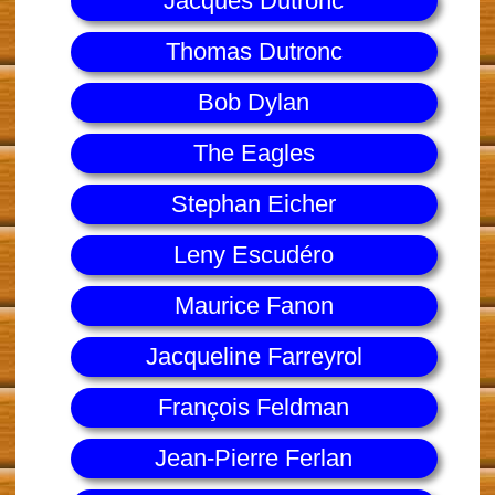
Jacques Dutronc
Thomas Dutronc
Bob Dylan
The Eagles
Stephan Eicher
Leny Escudéro
Maurice Fanon
Jacqueline Farreyrol
François Feldman
Jean-Pierre Ferlan