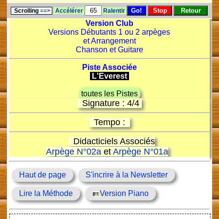
Scrolling
==>
Accélérer
Ralentir
Version Club
Versions Débutants 1 ou 2 arpèges
et Arrangement
Chanson et Guitare
Piste Associée
L'Everest
toutes les Pistes
Signature : 4/4
Tempo :
Didacticiels Associés
Arpège N°02a
et
Arpège N°01a
Haut de page
S'incrire à la Newsletter
Lire la Méthode
Version Piano