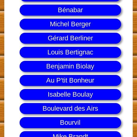
Bénabar
Michel Berger
Gérard Berliner
Louis Bertignac
Benjamin Biolay
Au P'tit Bonheur
Isabelle Boulay
Boulevard des Airs
Bourvil
Mike Brandt