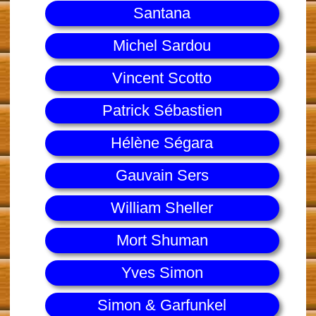
Santana
Michel Sardou
Vincent Scotto
Patrick Sébastien
Hélène Ségara
Gauvain Sers
William Sheller
Mort Shuman
Yves Simon
Simon & Garfunkel