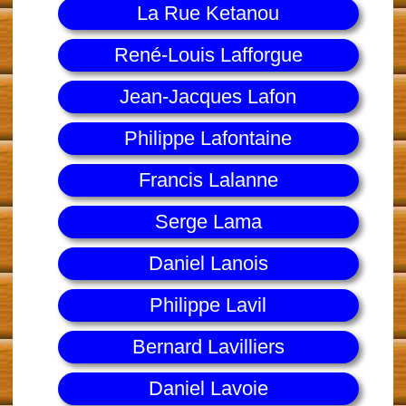
La Rue Ketanou
René-Louis Lafforgue
Jean-Jacques Lafon
Philippe Lafontaine
Francis Lalanne
Serge Lama
Daniel Lanois
Philippe Lavil
Bernard Lavilliers
Daniel Lavoie