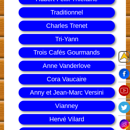
Traditionnel
Charles Trenet
Tri-Yann
Trois Cafés Gourmands
Anne Vanderlove
Cora Vaucaire
Anny et Jean-Marc Versini
Vianney
Hervé Vilard