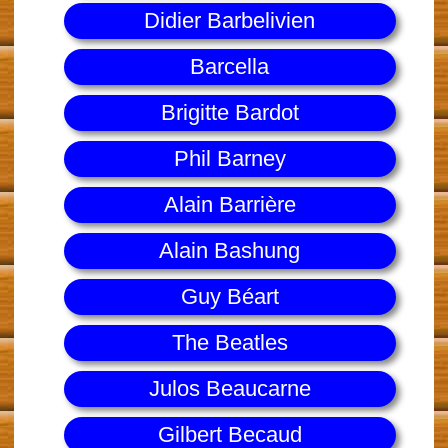
Didier Barbelivien
Barcella
Brigitte Bardot
Phil Barney
Alain Barrière
Alain Bashung
Guy Béart
The Beatles
Julos Beaucarne
Gilbert Becaud