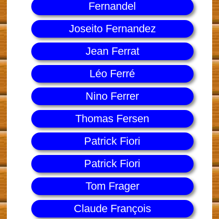
Fernandel
Joseito Fernandez
Jean Ferrat
Léo Ferré
Nino Ferrer
Thomas Fersen
Patrick Fiori
Patrick Fiori
Tom Frager
Claude François