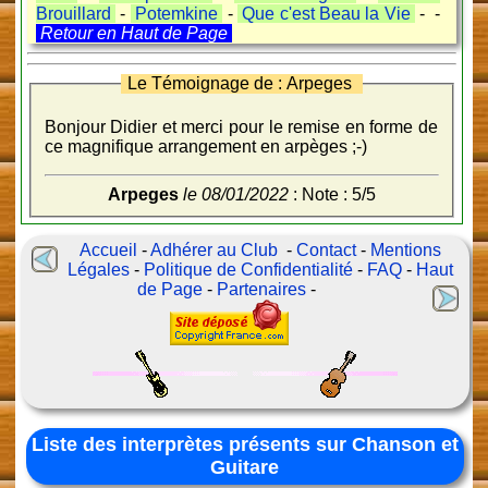
Brouillard
-
Potemkine
-
Que c'est Beau la Vie
- -
Retour en Haut de Page
Le Témoignage de : Arpeges
Bonjour Didier et merci pour le remise en forme de
ce magnifique arrangement en arpèges ;-)
Arpeges
le 08/01/2022
: Note : 5/5
Accueil
-
Adhérer au Club
-
Contact
-
Mentions
Légales
-
Politique de Confidentialité
-
FAQ
-
Haut
de Page
-
Partenaires
-
Liste des interprètes présents sur Chanson et
Guitare