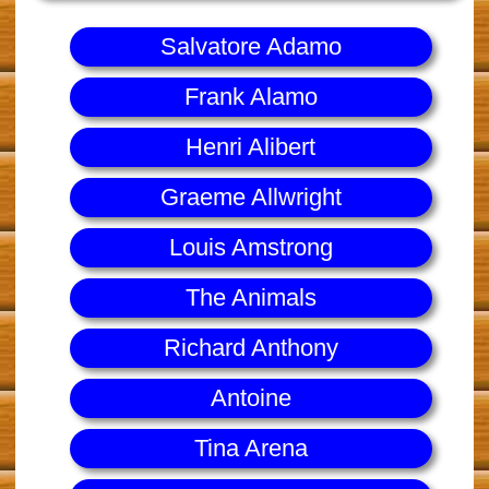
Salvatore Adamo
Frank Alamo
Henri Alibert
Graeme Allwright
Louis Amstrong
The Animals
Richard Anthony
Antoine
Tina Arena