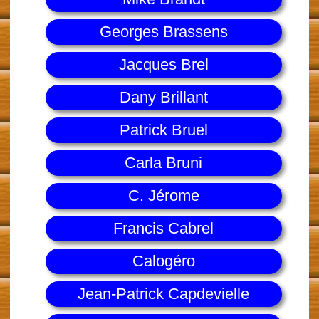
Georges Brassens
Jacques Brel
Dany Brillant
Patrick Bruel
Carla Bruni
C. Jérome
Francis Cabrel
Calogéro
Jean-Patrick Capdevielle