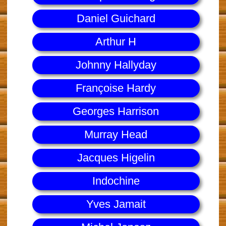
Daniel Guichard
Arthur H
Johnny Hallyday
Françoise Hardy
Georges Harrison
Murray Head
Jacques Higelin
Indochine
Yves Jamait