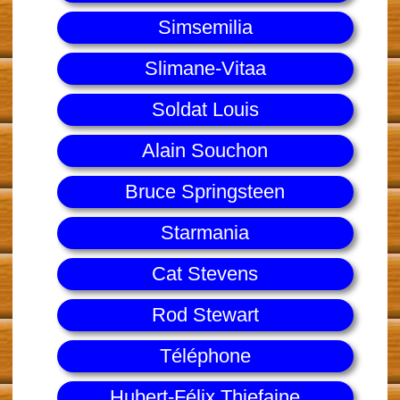
Simsemilia
Slimane-Vitaa
Soldat Louis
Alain Souchon
Bruce Springsteen
Starmania
Cat Stevens
Rod Stewart
Téléphone
Hubert-Félix Thiefaine