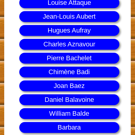
Louise Attaque
Jean-Louis Aubert
Hugues Aufray
Charles Aznavour
Pierre Bachelet
Chimène Badi
Joan Baez
Daniel Balavoine
William Balde
Barbara