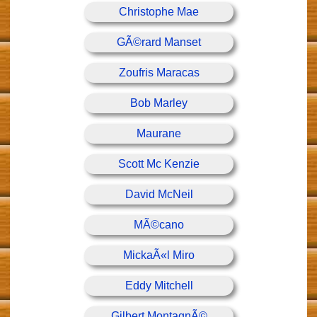
Christophe Mae
GÃ©rard Manset
Zoufris Maracas
Bob Marley
Maurane
Scott Mc Kenzie
David McNeil
MÃ©cano
MickaÃ«l Miro
Eddy Mitchell
Gilbert MontagnÃ©