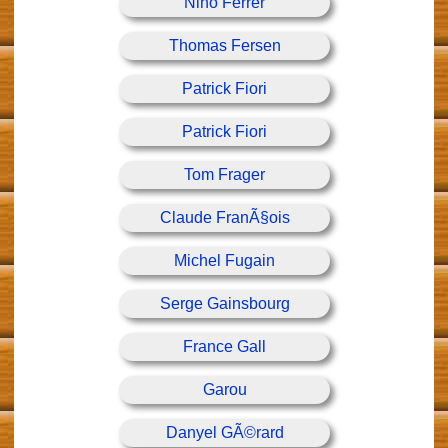
Nino Ferrer
Thomas Fersen
Patrick Fiori
Patrick Fiori
Tom Frager
Claude FranÃ§ois
Michel Fugain
Serge Gainsbourg
France Gall
Garou
Danyel GÃ©rard