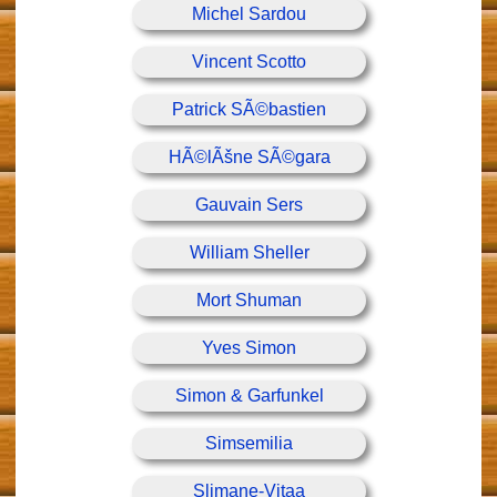
Michel Sardou
Vincent Scotto
Patrick SÃ©bastien
HÃ©lÃšne SÃ©gara
Gauvain Sers
William Sheller
Mort Shuman
Yves Simon
Simon & Garfunkel
Simsemilia
Slimane-Vitaa