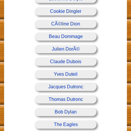
Cookie Dingler
CÃ©line Dion
Beau Dommage
Julien DorÃ©
Claude Dubois
Yves Duteil
Jacques Dutronc
Thomas Dutronc
Bob Dylan
The Eagles