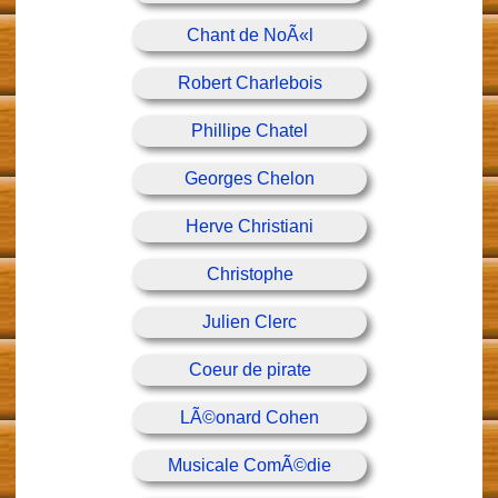
Chant de NoÃ«l
Robert Charlebois
Phillipe Chatel
Georges Chelon
Herve Christiani
Christophe
Julien Clerc
Coeur de pirate
LÃ©onard Cohen
Musicale ComÃ©die