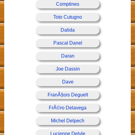
Comptines
Toto Cutugno
Dalida
Pascal Danel
Daran
Joe Dassin
Dave
FranÃ§ois Deguelt
FrÃ©ro Delavega
Michel Delpech
Lucienne Delyle