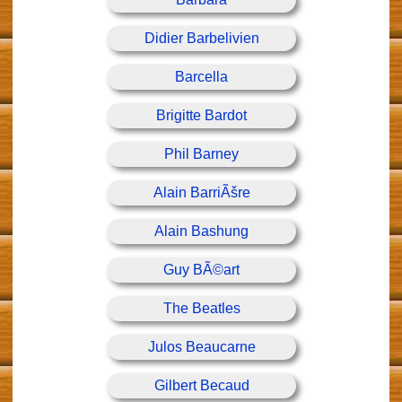
Didier Barbelivien
Barcella
Brigitte Bardot
Phil Barney
Alain BarriÃšre
Alain Bashung
Guy BÃ©art
The Beatles
Julos Beaucarne
Gilbert Becaud