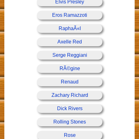
Elvis Presley
Eros Ramazzoti
RaphaÃ«l
Axelle Red
Serge Reggiani
RÃ©gine
Renaud
Zachary Richard
Dick Rivers
Rolling Stones
Rose