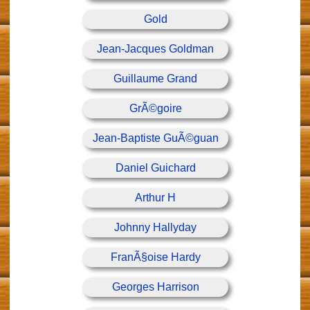
Gold
Jean-Jacques Goldman
Guillaume Grand
GrÃ©goire
Jean-Baptiste GuÃ©guan
Daniel Guichard
Arthur H
Johnny Hallyday
FranÃ§oise Hardy
Georges Harrison