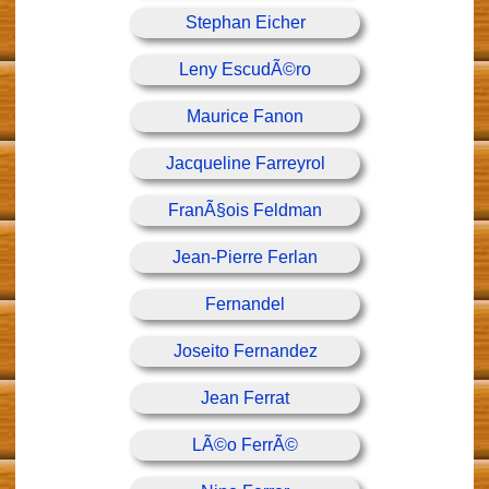
Stephan Eicher
Leny EscudÃ©ro
Maurice Fanon
Jacqueline Farreyrol
FranÃ§ois Feldman
Jean-Pierre Ferlan
Fernandel
Joseito Fernandez
Jean Ferrat
LÃ©o FerrÃ©