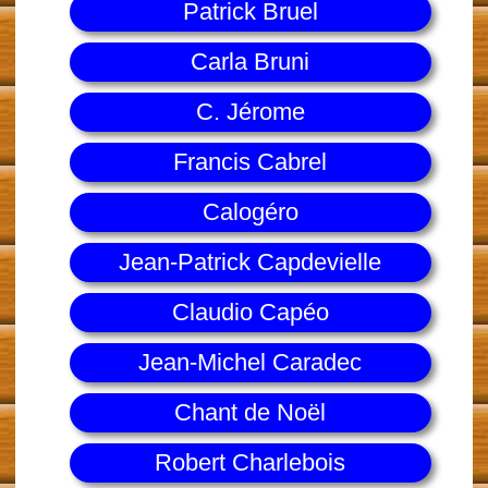
Patrick Bruel
Carla Bruni
C. Jérome
Francis Cabrel
Calogéro
Jean-Patrick Capdevielle
Claudio Capéo
Jean-Michel Caradec
Chant de Noël
Robert Charlebois