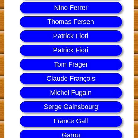
Nino Ferrer
Thomas Fersen
Patrick Fiori
Patrick Fiori
Tom Frager
Claude François
Michel Fugain
Serge Gainsbourg
France Gall
Garou