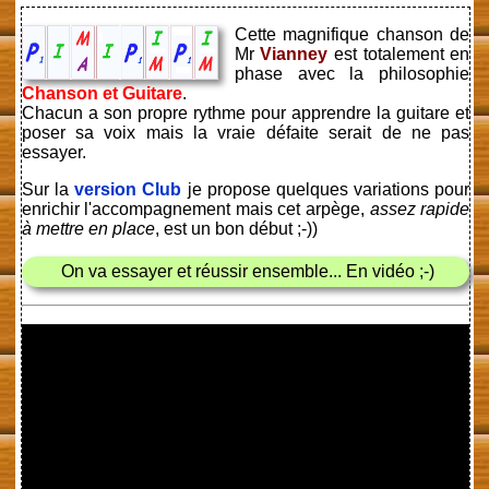
Cette magnifique chanson de
Mr
Vianney
est totalement en
phase avec la philosophie
Chanson et Guitare
.
Chacun a son propre rythme pour apprendre la guitare et
poser sa voix mais la vraie défaite serait de ne pas
essayer.
Sur la
version Club
je propose quelques variations pour
enrichir l'accompagnement mais cet arpège,
assez rapide
à mettre en place
, est un bon début ;-))
On va essayer et réussir ensemble... En vidéo ;-)