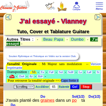
J'ai essayé - Vianney
Tuto, Cover et Tablature Guitare
Autres Titres :
-
Beau Papa
-
Dumbo
-
J'ai
essayé
-
Soutien Rythmique et Théorique en Vidéo sur la version Club.
Tonalité Originale
: Mi Majeur sans modulation --
Version
Imprimante
Transposition :
-
-
-
-
-
-
-
Mi
Fa
Fa#
Sol
Sol#
La
La#
Si
-
-
-
-
-
Do
Do#
Ré
Ré#
Pour retrouver la tonalité originale ==>
Capo frette 4
Scrolling
==>
Accélérer
Ralentir
Do
Sol(1/2)
Do(1/2)
J'avais planté des
graines
dans un
po
ta
Do