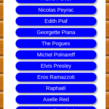
Nicolas Peyrac
Edith Piaf
Georgette Plana
The Pogues
Michel Polnareff
Elvis Presley
Eros Ramazzoti
Raphaël
Axelle Red