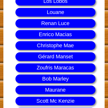
Los Lobos
Louane
Renan Luce
Enrico Macias
Christophe Mae
Gérard Manset
Zoufris Maracas
Bob Marley
Maurane
Scott Mc Kenzie