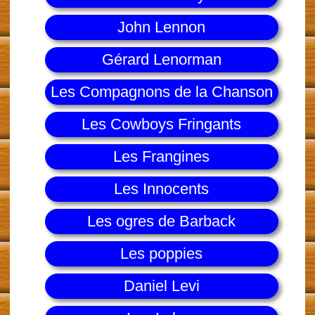
John Lennon
Gérard Lenorman
Les Compagnons de la Chanson
Les Cowboys Fringants
Les Frangines
Les Innocents
Les ogres de Barback
Les poppies
Daniel Levi