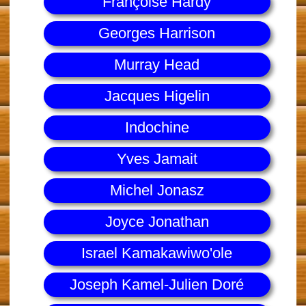
Françoise Hardy
Georges Harrison
Murray Head
Jacques Higelin
Indochine
Yves Jamait
Michel Jonasz
Joyce Jonathan
Israel Kamakawiwo'ole
Joseph Kamel-Julien Doré