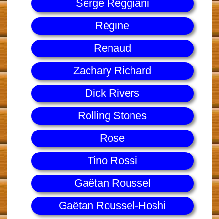
Serge Reggiani
Régine
Renaud
Zachary Richard
Dick Rivers
Rolling Stones
Rose
Tino Rossi
Gaëtan Roussel
Gaëtan Roussel-Hoshi