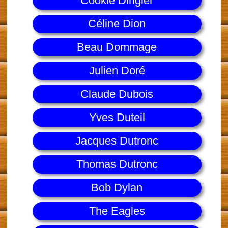
Cookie Dingler
Céline Dion
Beau Dommage
Julien Doré
Claude Dubois
Yves Duteil
Jacques Dutronc
Thomas Dutronc
Bob Dylan
The Eagles