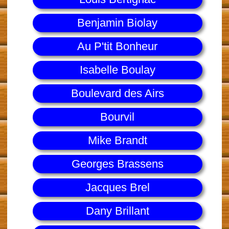
Benjamin Biolay
Au P'tit Bonheur
Isabelle Boulay
Boulevard des Airs
Bourvil
Mike Brandt
Georges Brassens
Jacques Brel
Dany Brillant