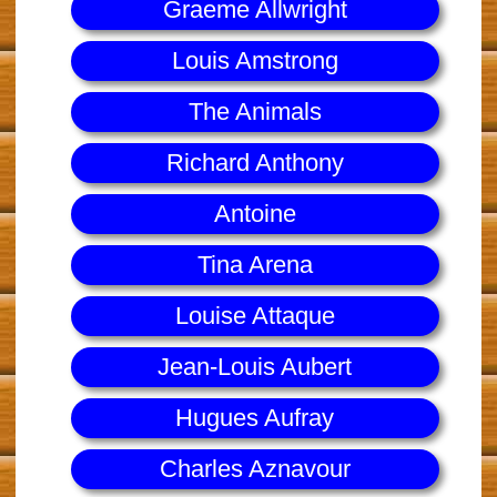
Graeme Allwright
Louis Amstrong
The Animals
Richard Anthony
Antoine
Tina Arena
Louise Attaque
Jean-Louis Aubert
Hugues Aufray
Charles Aznavour