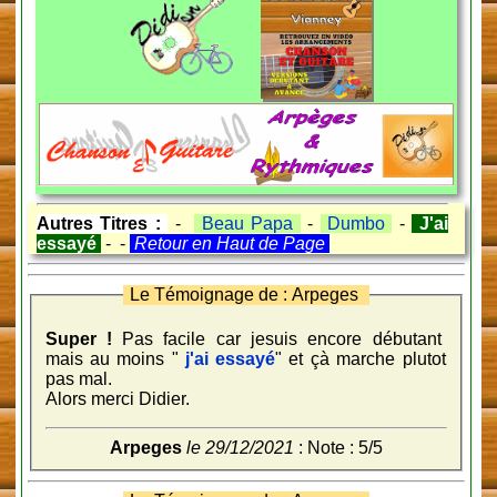
Autres Titres :
-
Beau Papa
-
Dumbo
-
J'ai
essayé
- -
Retour en Haut de Page
Le Témoignage de : Arpeges
Super !
Pas facile car jesuis encore débutant
mais au moins "
j'ai essayé
" et çà marche plutot
pas mal.
Alors merci Didier.
Arpeges
le 29/12/2021
: Note : 5/5