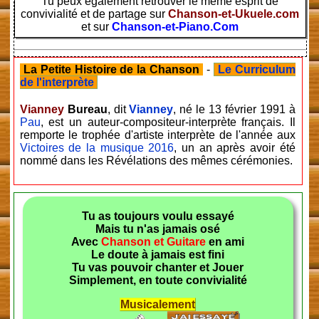
Tu peux également retrouver le même esprit de
convivialité et de partage sur
Chanson-et-Ukuele.com
et sur
Chanson-et-Piano.Com
La Petite Histoire de la Chanson
-
Le Curriculum
de l'interprète
Vianney
Bureau
, dit
Vianney
, né le
13 février 1991
à
Pau
, est un auteur-compositeur-interprète français. Il
remporte le trophée d'artiste interprète de l'année aux
Victoires de la musique 2016
, un an après avoir été
nommé dans les Révélations des mêmes cérémonies.
Tu as toujours voulu essayé
Mais tu n'as jamais osé
Avec
Chanson et Guitare
en ami
Le doute à jamais est fini
Tu vas pouvoir chanter et Jouer
Simplement, en toute convivialité
Musicalement