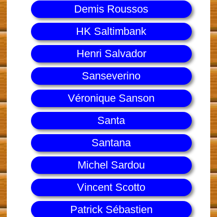
Demis Roussos
HK Saltimbank
Henri Salvador
Sanseverino
Véronique Sanson
Santa
Santana
Michel Sardou
Vincent Scotto
Patrick Sébastien