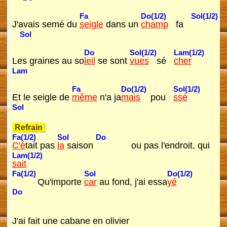
Fa
Do(1/2)
Sol(1/2)
J'avais semé du
seigle
dans un
champ
fa
Sol
Do
Sol(1/2)
Lam(1/2)
Les graines au so
leil
se sont
vues
sé
cher
Lam
Fa
Do(1/2)
Sol(1/2)
Et le seigle de
même
n'a ja
mais
pou
ssé
Sol
Refrain
Fa(1/2)
Sol
Do
C'é
tait pas
la
saison
ou pas l'endroit, qui
Lam(1/2)
sait
Fa(1/2)
Sol
Do(1/2)
Qu'importe
car
au fond, j'ai essa
yé
Do
J'ai fait une cabane en olivier