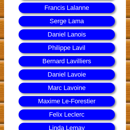
Francis Lalanne
Serge Lama
Daniel Lanois
Philippe Lavil
Bernard Lavilliers
Daniel Lavoie
Marc Lavoine
Maxime Le-Forestier
Felix Leclerc
Linda Lemay