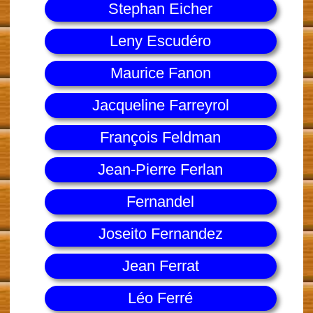
Stephan Eicher
Leny Escudéro
Maurice Fanon
Jacqueline Farreyrol
François Feldman
Jean-Pierre Ferlan
Fernandel
Joseito Fernandez
Jean Ferrat
Léo Ferré