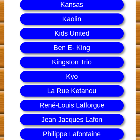
Kansas
Kaolin
Kids United
Ben E- King
Kingston Trio
Kyo
La Rue Ketanou
René-Louis Lafforgue
Jean-Jacques Lafon
Philippe Lafontaine