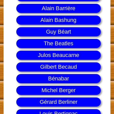
Alain Barrière
Alain Bashung
Guy Béart
The Beatles
Julos Beaucarne
Gilbert Becaud
Bénabar
Michel Berger
Gérard Berliner
Louis Bertignac