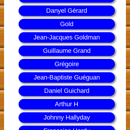
Danyel Gérard
Gold
Jean-Jacques Goldman
Guillaume Grand
Grégoire
Jean-Baptiste Guéguan
Daniel Guichard
Arthur H
Johnny Hallyday