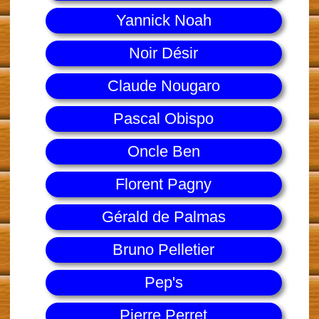
Yannick Noah
Noir Désir
Claude Nougaro
Pascal Obispo
Oncle Ben
Florent Pagny
Gérald de Palmas
Bruno Pelletier
Pep's
Pierre Perret