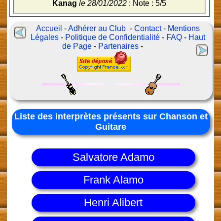
Kanag
le 28/01/2022
: Note : 5/5
Accueil
-
Adhérer au Club
-
Contact
-
Mentions
Légales
-
Politique de Confidentialité
-
FAQ
-
Haut
de Page
-
Partenaires
-
Liste des interprètes présents sur Chanson et
Guitare
Salvatore Adamo
Frank Alamo
Henri Alibert