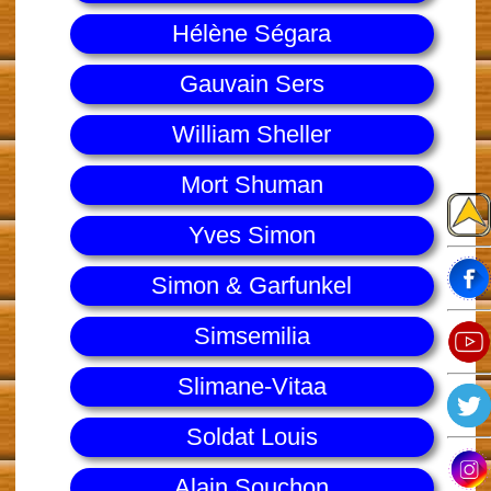
Hélène Ségara
Gauvain Sers
William Sheller
Mort Shuman
Yves Simon
Simon & Garfunkel
Simsemilia
Slimane-Vitaa
Soldat Louis
Alain Souchon