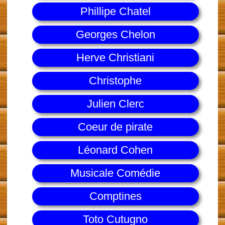
Phillipe Chatel
Georges Chelon
Herve Christiani
Christophe
Julien Clerc
Coeur de pirate
Léonard Cohen
Musicale Comédie
Comptines
Toto Cutugno