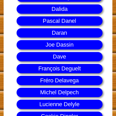
Dalida
Pascal Danel
Daran
Joe Dassin
Dave
François Deguelt
Fréro Delavega
Michel Delpech
Lucienne Delyle