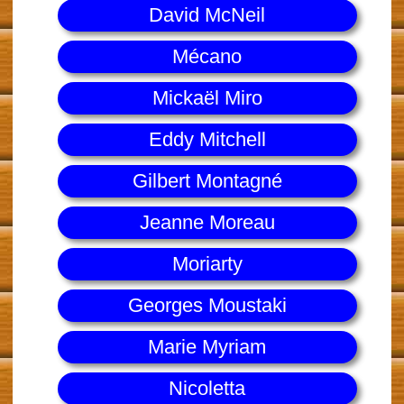
David McNeil
Mécano
Mickaël Miro
Eddy Mitchell
Gilbert Montagné
Jeanne Moreau
Moriarty
Georges Moustaki
Marie Myriam
Nicoletta