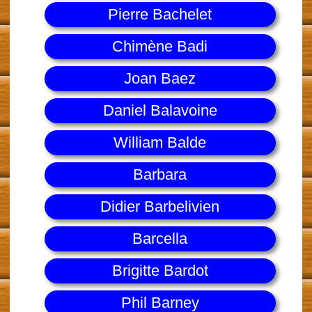
Pierre Bachelet
Chimène Badi
Joan Baez
Daniel Balavoine
William Balde
Barbara
Didier Barbelivien
Barcella
Brigitte Bardot
Phil Barney