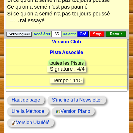
Si ce qu'on a semé n'a pas toujours poussé
Ce qu'on a semé n'est pas paumé
Si ce qu'on a semé n'a pas toujours poussé
--- J'ai essayé
Scrolling
==>
Accélérer
Ralentir
Version Club
Piste Associée
toutes les Pistes
Signature : 4/4
Tempo : 110
Haut de page
S'incrire à la Newsletter
Lire la Méthode
Version Piano
Version Ukulélé