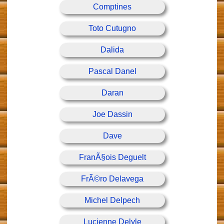
Comptines
Toto Cutugno
Dalida
Pascal Danel
Daran
Joe Dassin
Dave
FranÃ§ois Deguelt
FrÃ©ro Delavega
Michel Delpech
Lucienne Delyle