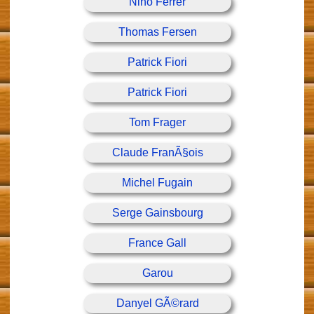
Nino Ferrer
Thomas Fersen
Patrick Fiori
Patrick Fiori
Tom Frager
Claude FranÃ§ois
Michel Fugain
Serge Gainsbourg
France Gall
Garou
Danyel GÃ©rard