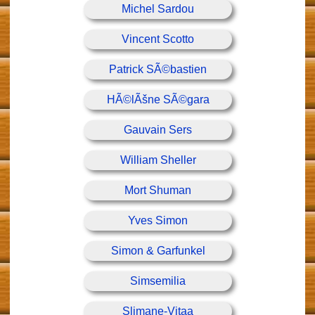
Michel Sardou
Vincent Scotto
Patrick SÃ©bastien
HÃ©lÃšne SÃ©gara
Gauvain Sers
William Sheller
Mort Shuman
Yves Simon
Simon & Garfunkel
Simsemilia
Slimane-Vitaa