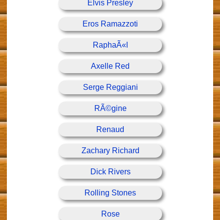
Elvis Presley
Eros Ramazzoti
RaphaÃ«l
Axelle Red
Serge Reggiani
RÃ©gine
Renaud
Zachary Richard
Dick Rivers
Rolling Stones
Rose