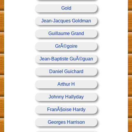
Gold
Jean-Jacques Goldman
Guillaume Grand
GrÃ©goire
Jean-Baptiste GuÃ©guan
Daniel Guichard
Arthur H
Johnny Hallyday
FranÃ§oise Hardy
Georges Harrison