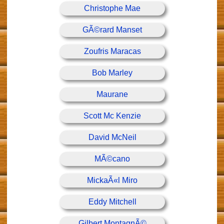
Christophe Mae
GÃ©rard Manset
Zoufris Maracas
Bob Marley
Maurane
Scott Mc Kenzie
David McNeil
MÃ©cano
MickaÃ«l Miro
Eddy Mitchell
Gilbert MontagnÃ©