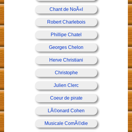
Chant de NoÃ«l
Robert Charlebois
Phillipe Chatel
Georges Chelon
Herve Christiani
Christophe
Julien Clerc
Coeur de pirate
LÃ©onard Cohen
Musicale ComÃ©die