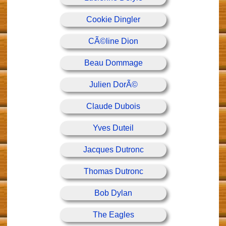
Cookie Dingler
CÃ©line Dion
Beau Dommage
Julien DorÃ©
Claude Dubois
Yves Duteil
Jacques Dutronc
Thomas Dutronc
Bob Dylan
The Eagles