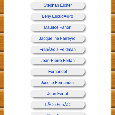
Stephan Eicher
Leny EscudÃ©ro
Maurice Fanon
Jacqueline Farreyrol
FranÃ§ois Feldman
Jean-Pierre Ferlan
Fernandel
Joseito Fernandez
Jean Ferrat
LÃ©o FerrÃ©