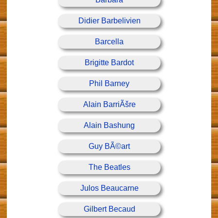
Didier Barbelivien
Barcella
Brigitte Bardot
Phil Barney
Alain BarriÃšre
Alain Bashung
Guy BÃ©art
The Beatles
Julos Beaucarne
Gilbert Becaud