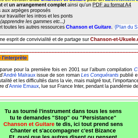
nt
et
un arrangement complet
ainsi qu'un
PDF au format A4
 aux arpèges proposés
ur travailler les intros et les ponts
(apprendre les gammes etc...)
t toutes les autres ressources
Chanson et Guitare
.
(Plan du S
 esprit de convivialité et de partage sur
Chanson-et-Ukuele
l'interprète
parue pour la première fois en 2001 sur l'album compilation
C
d'
André Malraux
issue de son roman
Les Conquérants
publié 
lité et les difficultés dans la vie, mais malgré tout, l'importanc
re d'
Annie Ernaux
, lue sur France Inter, pendant la pandémie 
Tu as tourné l'instrument dans tous les sens
tu te demandes "Stop" ou "Persistance"
Chanson et Guitare
te dis, ici tout prend sens
Chanter et s'accompagner c'est Bizance
Et, quoi que les autres disent ou pensent