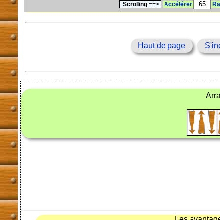
Scrolling
==>
Accélérer
Ra
Haut de page
S'in
Arr
Les avantag