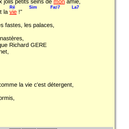
 jolis petits seins de
mon
amie,
Ré
Sim
Fa♯7
La7
t la
vie
!"
es fastes, les palaces,
onastères,
t que Richard GERE
net,
omme la vie c'est détergent,
ormis,