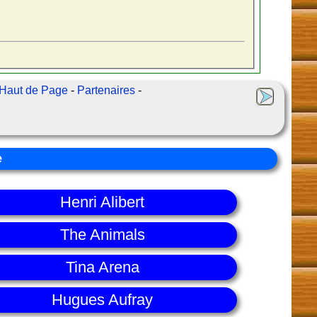
Haut de Page
-
Partenaires
-
e
Henri Alibert
The Animals
Tina Arena
Hugues Aufray