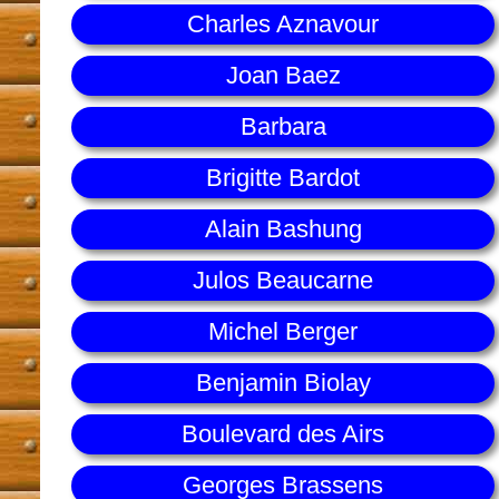
Charles Aznavour
Joan Baez
Barbara
Brigitte Bardot
Alain Bashung
Julos Beaucarne
Michel Berger
Benjamin Biolay
Boulevard des Airs
Georges Brassens