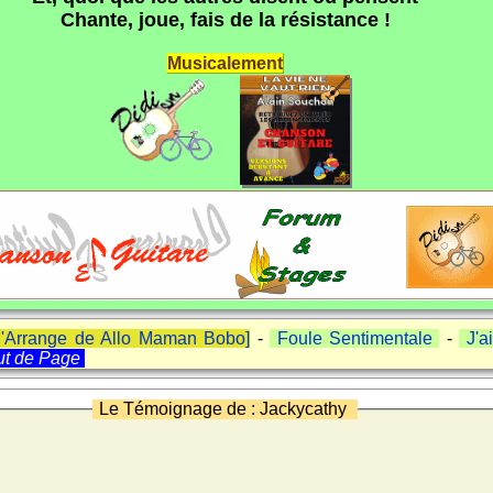
Chante, joue, fais de la résistance !
Musicalement
M'Arrange de Allo Maman Bobo]
-
Foule Sentimentale
-
J'a
ut de Page
Le Témoignage de : Jackycathy