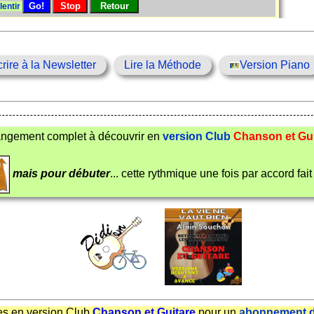
lentir
crire à la Newsletter
Lire la Méthode
Version Piano
angement complet à découvrir en
version Club
Chanson et Gui
mais pour débuter
... cette rythmique une fois par accord fait l
es en version Club
Chanson et Guitare
pour un
abonnement d