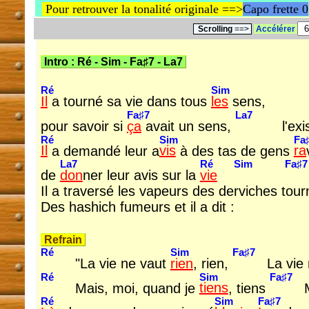
Pour retrouver la tonalité originale ==>
Capo frette 0
Scrolling
==>
Accélérer
Intro :
Ré
-
Sim
-
Fa♯7
-
La7
Ré
Sim
Il
a tourné sa vie dans tous
les
sens,
Fa♯7
La7
pour savoir si
ça
avait un sens,
l'exi
Ré
Sim
Fa
Il
a demandé leur a
vis
à des tas de gens
ra
La7
Ré
Sim
Fa♯7
de
don
ner leur avis sur la
vie
Il a traversé les vapeurs des derviches tou
Des hashich fumeurs et il a dit :
Refrain
Ré
Sim
Fa♯7
"La vie ne vaut
rien
, rien,
La vie
Ré
Sim
Fa♯7
Mais, moi, quand je
tiens
, tiens
Ré
Sim
Fa♯7