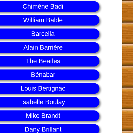
Chimène Badi
William Balde
Barcella
Alain Barrière
The Beatles
Bénabar
Louis Bertignac
Isabelle Boulay
Mike Brandt
Dany Brillant