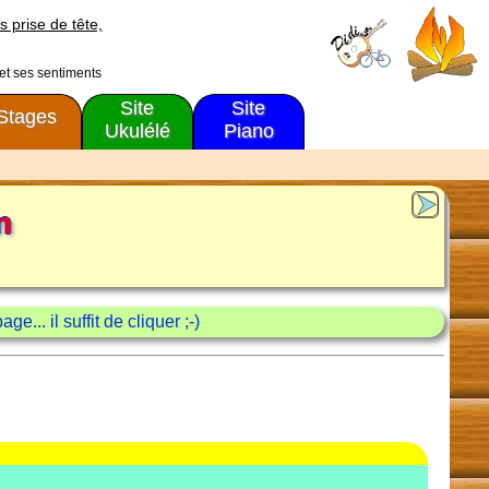
s prise de tête,
 et ses sentiments
Site
Site
Stages
Ukulélé
Piano
n
e... il suffit de cliquer ;-)