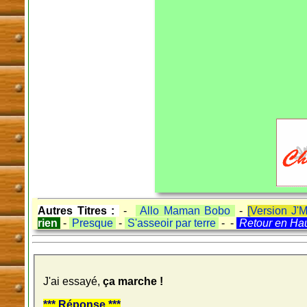
Autres Titres :
-
Allo Maman Bobo
-
[Version J'
rien
-
Presque
-
S'asseoir par terre
- -
Retour en Ha
J'ai essayé,
ça marche !
*** Réponse ***