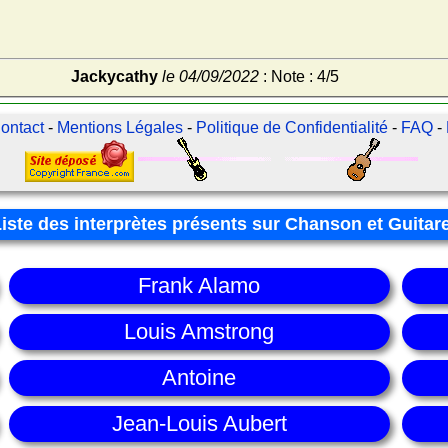
Jackycathy
le 04/09/2022
: Note : 4/5
ontact
-
Mentions Légales
-
Politique de Confidentialité
-
FAQ
-
Liste des interprètes présents sur Chanson et Guitar
Frank Alamo
Louis Amstrong
Antoine
Jean-Louis Aubert