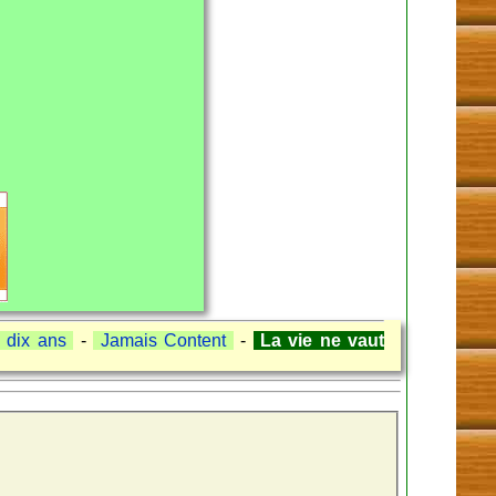
i dix ans
-
Jamais Content
-
La vie ne vaut