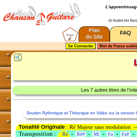
L'apprentissa
Ici toutes les fa
Plan
FAQ
du Site
Les 7 autres titres de l'in
Soutien Rythmique et Théorique en Vidéo sur la version 
Tonalité Originale
: Ré Majeur sans modulation -
Transposition :
-
-
-
-
-
Ré
Ré#
Mi
Fa
Fa#