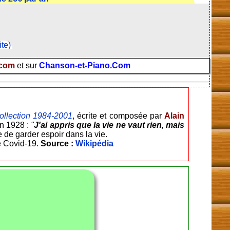
ite)
.com
et sur
Chanson-et-Piano.Com
ollection 1984-2001
, écrite et composée par
Alain
en 1928 :
"
J'ai appris que la vie ne vaut rien, mais
e de garder espoir dans la vie.
de Covid-19.
Source :
Wikipédia