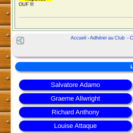
OUF !!!
Accueil
-
Adhérer au Club
-
C
Salvatore Adamo
Graeme Allwright
Richard Anthony
Louise Attaque