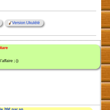
Version Ukulélé
tare
'affaire ;-))
e 26€ par an