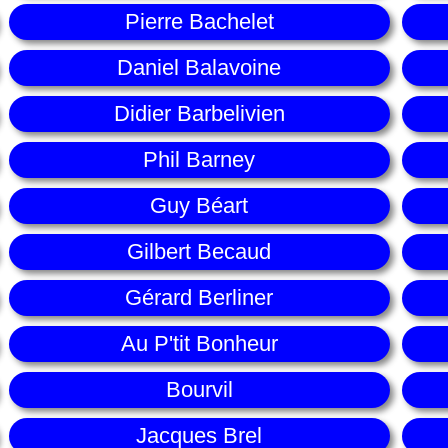
Pierre Bachelet
Daniel Balavoine
Didier Barbelivien
Phil Barney
Guy Béart
Gilbert Becaud
Gérard Berliner
Au P'tit Bonheur
Bourvil
Jacques Brel