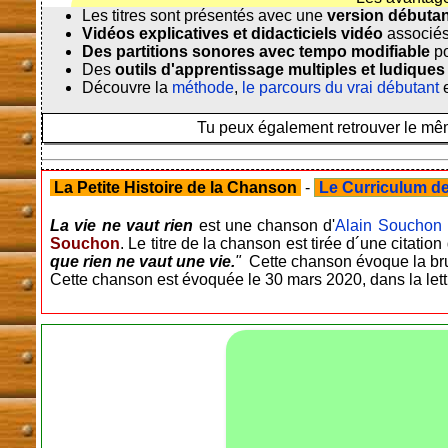
Les titres sont présentés avec une
version débuta
Vidéos explicatives et didacticiels vidéo
associés
Des partitions sonores avec tempo modifiable
po
Des
outils d'apprentissage multiples et ludiques
Découvre la
méthode
,
le parcours du vrai débutant
e
Tu peux également retrouver le même
La Petite Histoire de la Chanson
-
Le Curriculum de 
La vie ne vaut rien
est une chanson d'
Alain Souchon
Souchon
. Le titre de la chanson est tirée d´une citation 
que rien ne vaut une vie.
"
Cette chanson évoque la bruta
Cette chanson est évoquée le 30 mars 2020, dans la lett