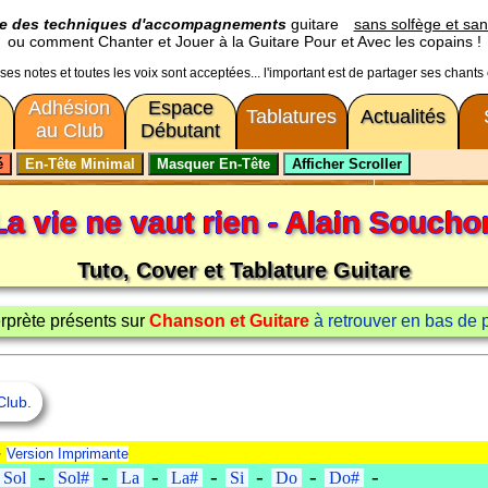
ge des techniques d'accompagnements
guitare
sans solfège et san
ou comment Chanter et Jouer à la Guitare Pour et Avec les copains !
usses notes et toutes les voix sont acceptées... l'important est de partager ses chants
Adhésion
Espace
Tablatures
Actualités
au Club
Débutant
La vie ne vaut rien - Alain Soucho
Tuto, Cover et Tablature Guitare
terprète présents sur
Chanson et Guitare
à retrouver en bas de pag
Club.
-
Version Imprimante
-
-
-
-
-
-
-
Sol
Sol#
La
La#
Si
Do
Do#