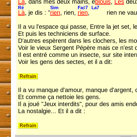
Là
, dans mes deux mains, é
blouis
,
Les
deux
Ré
Sim
Fa♯7
La7
Là
, je dis : "
rien
, rien,
rien
,
rien ne vau
Il a vu l'espace qui passe, Entre la jet set, l
Et puis les techniciens de surface.
D'autres espèrent dans les clochers, les m
Voir le vieux Sergent Pépère mais ce n'es
Il est entré comme un insecte, sur site inter
Voir les gens des sectes, et il a dit:
Refrain
Il a vu manque d'amour, manque d'argent, c
Et comme ça nettoie les gens.
Il a joué "Jeux interdits", pour des amis end
La nostalgie... Et il a dit :
Refrain