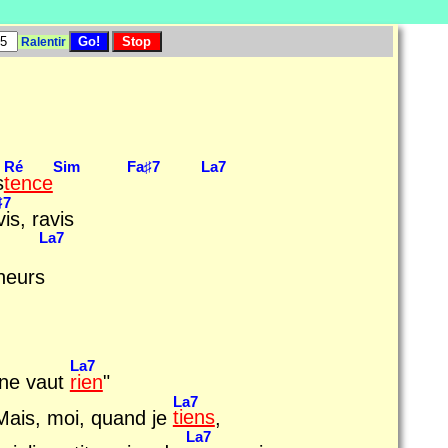
Ralentir
Ré
Sim
Fa♯7
La7
s
tence
♯7
vis, ravis
La7
rneurs
La7
 ne vaut
rien
"
La7
Mais, moi, quand je
tiens
,
La7