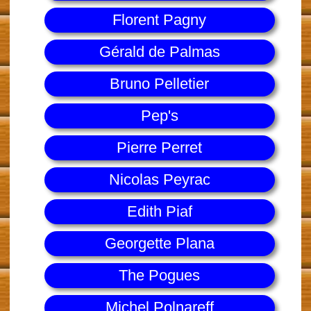
Florent Pagny
Gérald de Palmas
Bruno Pelletier
Pep's
Pierre Perret
Nicolas Peyrac
Edith Piaf
Georgette Plana
The Pogues
Michel Polnareff