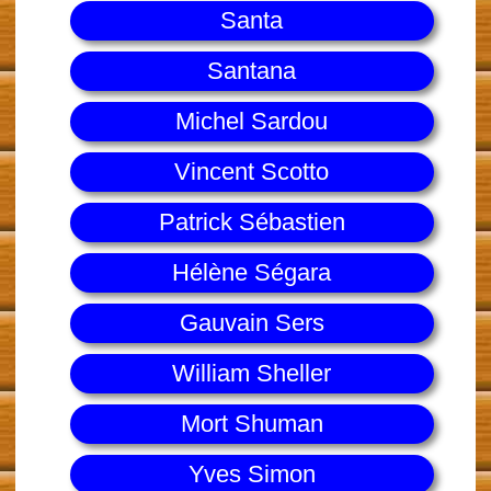
Santa
Santana
Michel Sardou
Vincent Scotto
Patrick Sébastien
Hélène Ségara
Gauvain Sers
William Sheller
Mort Shuman
Yves Simon