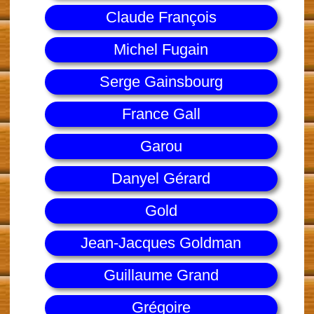
Claude François
Michel Fugain
Serge Gainsbourg
France Gall
Garou
Danyel Gérard
Gold
Jean-Jacques Goldman
Guillaume Grand
Grégoire