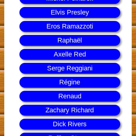
Elvis Presley
Eros Ramazzoti
Raphaël
Axelle Red
Serge Reggiani
Régine
Renaud
Zachary Richard
Dick Rivers