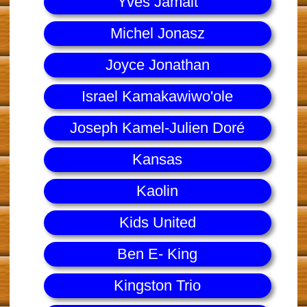
Yves Jamait
Michel Jonasz
Joyce Jonathan
Israel Kamakawiwo'ole
Joseph Kamel-Julien Doré
Kansas
Kaolin
Kids United
Ben E- King
Kingston Trio