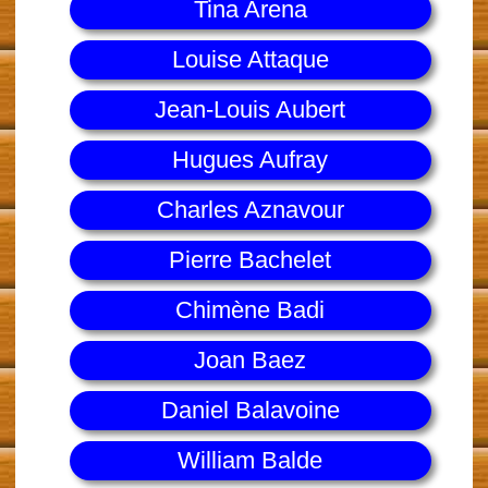
Tina Arena
Louise Attaque
Jean-Louis Aubert
Hugues Aufray
Charles Aznavour
Pierre Bachelet
Chimène Badi
Joan Baez
Daniel Balavoine
William Balde