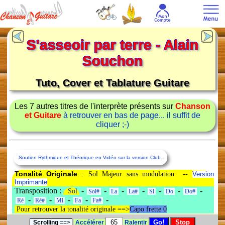
S'asseoir par terre - Alain
Souchon
Tuto, Cover et Tablature Guitare
Les 7 autres titres de l'interprète présents sur
Chanson
et Guitare
à retrouver en bas de page... il suffit de
cliquer ;-)
Soutien Rythmique et Théorique en Vidéo sur la version Club.
Tonalité Originale
: Sol Majeur sans modulation --
Version
Imprimante
Transposition :
-
-
-
-
-
-
-
Sol
Sol#
La
La#
Si
Do
Do#
-
-
-
-
-
Ré
Ré#
Mi
Fa
Fa#
Pour retrouver la tonalité originale ==>
Capo frette 0
Scrolling
==>
Accélérer
Ralentir