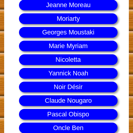
Jeanne Moreau
Moriarty
Georges Moustaki
Marie Myriam
Nicoletta
Yannick Noah
Noir Désir
Claude Nougaro
Pascal Obispo
Oncle Ben