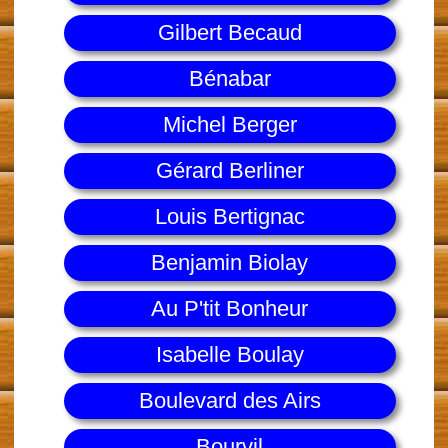
Gilbert Becaud
Bénabar
Michel Berger
Gérard Berliner
Louis Bertignac
Benjamin Biolay
Au P'tit Bonheur
Isabelle Boulay
Boulevard des Airs
Bourvil