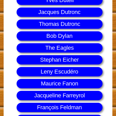
Yves Duteil
Jacques Dutronc
Thomas Dutronc
Bob Dylan
The Eagles
Stephan Eicher
Leny Escudéro
Maurice Fanon
Jacqueline Farreyrol
François Feldman