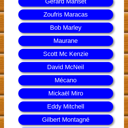
Gérard Manset
Zoufris Maracas
Bob Marley
Maurane
Scott Mc Kenzie
David McNeil
Mécano
Mickaël Miro
Eddy Mitchell
Gilbert Montagné