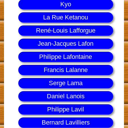
Kyo
La Rue Ketanou
René-Louis Lafforgue
Jean-Jacques Lafon
Philippe Lafontaine
Francis Lalanne
Serge Lama
Daniel Lanois
Philippe Lavil
Bernard Lavilliers