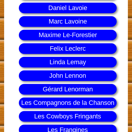
Daniel Lavoie
Marc Lavoine
Maxime Le-Forestier
Felix Leclerc
Linda Lemay
John Lennon
Gérard Lenorman
Les Compagnons de la Chanson
Les Cowboys Fringants
Les Frangines