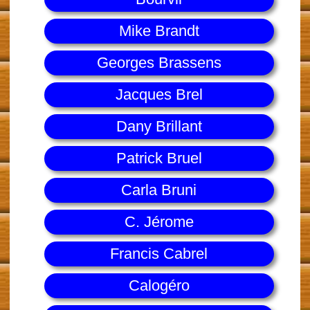
Mike Brandt
Georges Brassens
Jacques Brel
Dany Brillant
Patrick Bruel
Carla Bruni
C. Jérome
Francis Cabrel
Calogéro