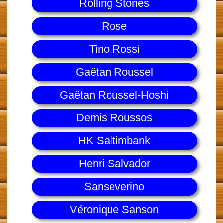
Rolling Stones
Rose
Tino Rossi
Gaëtan Roussel
Gaëtan Roussel-Hoshi
Demis Roussos
HK Saltimbank
Henri Salvador
Sanseverino
Véronique Sanson