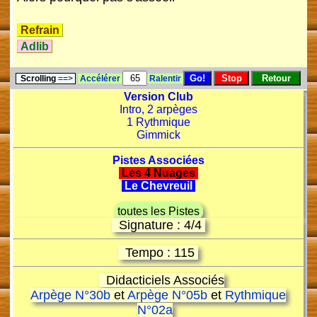
Refrain
Adlib
Scrolling
==>
Accélérer
Ralentir
Version Club
Intro, 2 arpèges
1 Rythmique
Gimmick
Pistes Associées
Les 4 Nuages
Le Chevreuil
toutes les Pistes
Signature : 4/4
Tempo : 115
Didacticiels Associés
Arpège N°30b
et
Arpège N°05b
et
Rythmique
N°02a