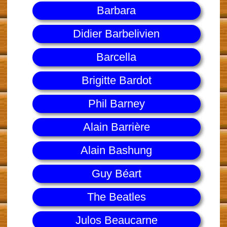
Barbara
Didier Barbelivien
Barcella
Brigitte Bardot
Phil Barney
Alain Barrière
Alain Bashung
Guy Béart
The Beatles
Julos Beaucarne