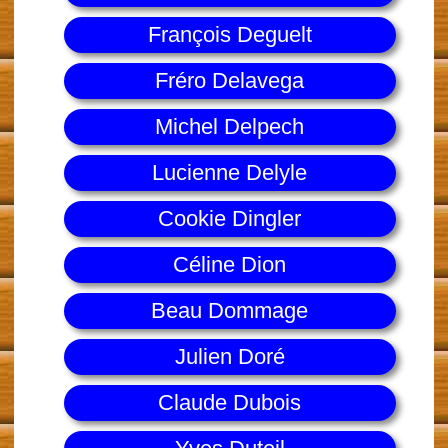
François Deguelt
Fréro Delavega
Michel Delpech
Lucienne Delyle
Cookie Dingler
Céline Dion
Beau Dommage
Julien Doré
Claude Dubois