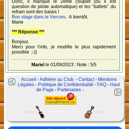
Donc, il manque le 2ème couplet (où il est
question de pilote automatique) et les "ballets" du
refrain sont des balais !
Bon stage dans le Vercors
. A bientôt.
Marie
*** Réponse ***
Bonjour,
Merci pour l'info, je modifie le plus rapidement
possible ;-))
Mariel
le 01/09/2023
: Note : 5/5
Accueil
-
Adhérer au Club
-
Contact
-
Mentions
Légales
-
Politique de Confidentialité
-
FAQ
-
Haut
de Page
-
Partenaires
-