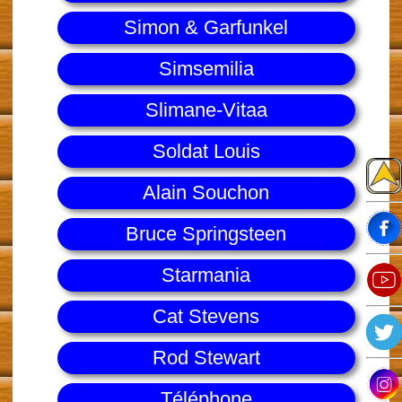
Simon & Garfunkel
Simsemilia
Slimane-Vitaa
Soldat Louis
Alain Souchon
Bruce Springsteen
Starmania
Cat Stevens
Rod Stewart
Téléphone