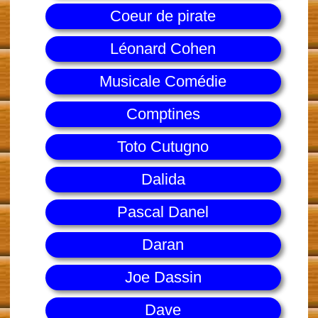
Coeur de pirate
Léonard Cohen
Musicale Comédie
Comptines
Toto Cutugno
Dalida
Pascal Danel
Daran
Joe Dassin
Dave