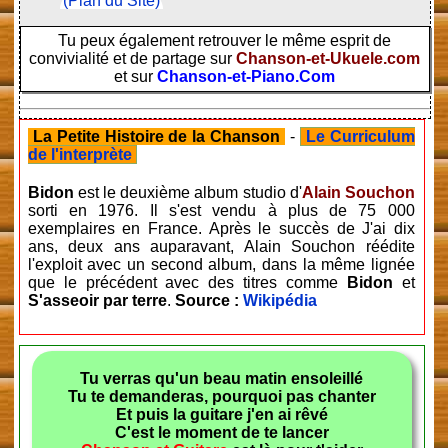
(Plan du Site)
Tu peux également retrouver le même esprit de
convivialité et de partage sur
Chanson-et-Ukuele.com
et sur
Chanson-et-Piano.Com
La Petite Histoire de la Chanson
-
Le Curriculum
de l'interprète
Bidon
est le deuxième album studio d'
Alain Souchon
sorti en 1976. Il s'est vendu à plus de 75 000
exemplaires en France. Après le succès de J'ai dix
ans, deux ans auparavant, Alain Souchon réédite
l'exploit avec un second album, dans la même lignée
que le précédent avec des titres comme
Bidon
et
S'asseoir par terre
.
Source :
Wikipédia
Tu verras qu'un beau matin ensoleillé
Tu te demanderas, pourquoi pas chanter
Et puis la guitare j'en ai rêvé
C'est le moment de te lancer