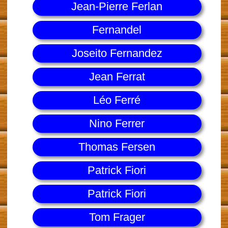
Jean-Pierre Ferlan
Fernandel
Joseito Fernandez
Jean Ferrat
Léo Ferré
Nino Ferrer
Thomas Fersen
Patrick Fiori
Patrick Fiori
Tom Frager