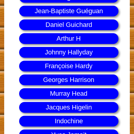
Jean-Baptiste Guéguan
Daniel Guichard
Arthur H
Johnny Hallyday
Françoise Hardy
Georges Harrison
Murray Head
Jacques Higelin
Indochine