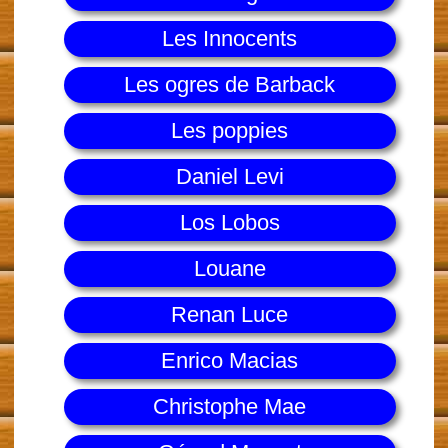
Les Innocents
Les ogres de Barback
Les poppies
Daniel Levi
Los Lobos
Louane
Renan Luce
Enrico Macias
Christophe Mae