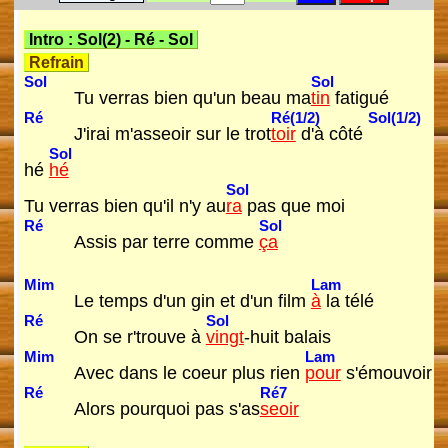
Intro :
Sol(2)
-
Ré
-
Sol
Refrain
Sol
Sol
Tu verras bien qu'un beau ma
tin
fatigué
Ré
Ré(1/2)
Sol(1/2)
J'irai m'asseoir sur le trot
toir
d'à côté
Sol
hé
hé
Sol
Tu verras bien qu'il n'y au
ra
pas que moi
Ré
Sol
Assis par terre comme
ça
Mim
Lam
Le temps d'un gin et d'un film
à
la télé
Ré
Sol
On se r'trouve à
vingt
-huit balais
Mim
Lam
Avec dans le coeur plus rien
pour
s'émouvoir
Ré
Ré7
Alors pourquoi pas s'as
seoir