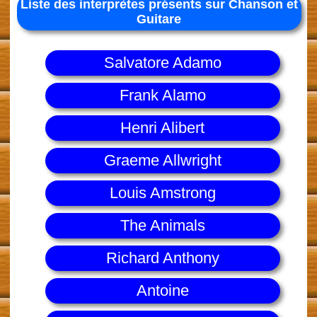
Liste des interprètes présents sur Chanson et
Guitare
Salvatore Adamo
Frank Alamo
Henri Alibert
Graeme Allwright
Louis Amstrong
The Animals
Richard Anthony
Antoine