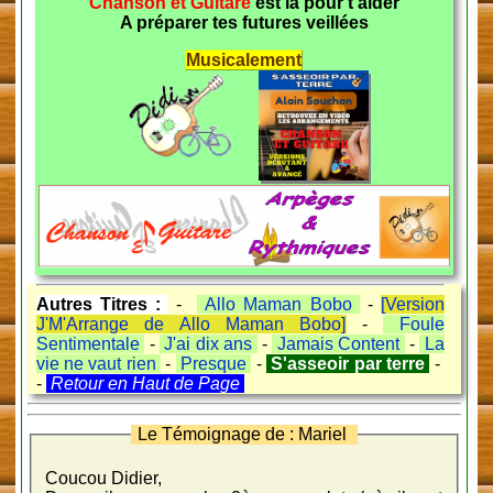
Chanson et Guitare
est là pour t'aider
A préparer tes futures veillées
Musicalement
Autres Titres :
-
Allo Maman Bobo
-
[Version
J'M'Arrange de Allo Maman Bobo]
-
Foule
Sentimentale
-
J'ai dix ans
-
Jamais Content
-
La
vie ne vaut rien
-
Presque
-
S'asseoir par terre
-
-
Retour en Haut de Page
Le Témoignage de : Mariel
Coucou Didier,