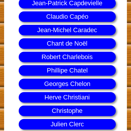
Jean-Patrick Capdevielle
Claudio Capéo
Jean-Michel Caradec
Chant de Noël
Robert Charlebois
Phillipe Chatel
Georges Chelon
Herve Christiani
Christophe
Julien Clerc