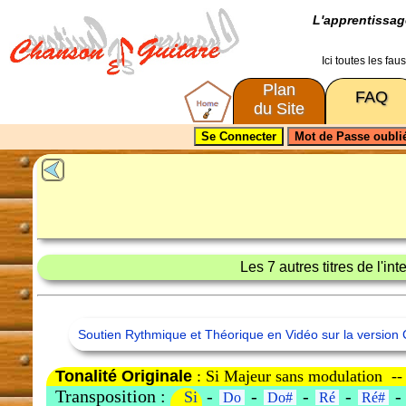
L'apprentissa
Ici toutes les fa
Plan
FAQ
du Site
Les 7 autres titres de l'in
Soutien Rythmique et Théorique en Vidéo sur la version 
Tonalité Originale
: Si Majeur sans modulation -
Transposition :
-
-
-
-
Si
Do
Do#
Ré
Ré#