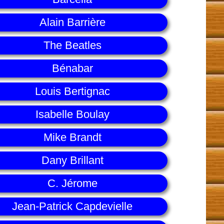
Alain Barrière
The Beatles
Bénabar
Louis Bertignac
Isabelle Boulay
Mike Brandt
Dany Brillant
C. Jérome
Jean-Patrick Capdevielle