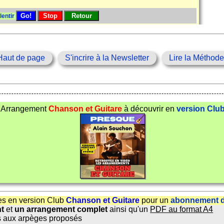
lentir
Haut de page
S'incrire à la Newsletter
Lire la Méthod
Arrangement
Chanson et Guitare
à découvrir en
version Clu
es en version Club
Chanson et Guitare
pour un
abonnement d
nt
et
un arrangement complet
ainsi qu'un
PDF au format A4
 aux arpèges proposés