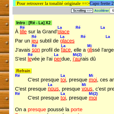
Pour retrouver la tonalité originale ==>
Capo frette 2
Scrolling
==>
Accélérer
Intro : [
Ré
-
La
] X2
Ré
La
Ré
La
À
lille
sur la Grand’
place
Ré
La
Ré
La
Par un
jeu
subtil de
glaces
Ré
La
Mi
J’avais
son
profil de
face
, elle a
gli
ssé l’arg
Ré
La
Mi(2)
S’est
le
vée je l’ai
per
due,
j'au
rais dû
Refrain
Ré
La
Mi
C’est presque
toi
, presque
moi
, ces 
La
Mi
C’est presque
nous
, presque
vous
, c’est pr
Ré
La
Mi(2)
C’est presque
toi
, presque
moi
On a
presque
poussé la
porte