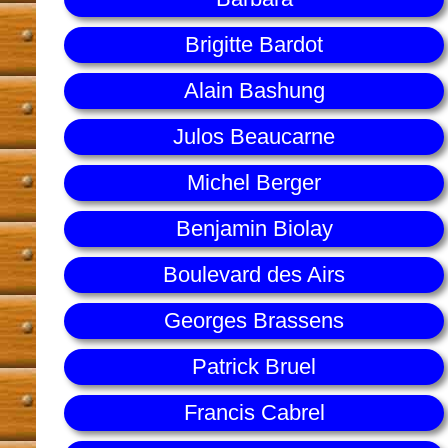
Brigitte Bardot
Alain Bashung
Julos Beaucarne
Michel Berger
Benjamin Biolay
Boulevard des Airs
Georges Brassens
Patrick Bruel
Francis Cabrel