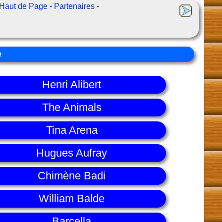
Haut de Page
-
Partenaires
-
e
Henri Alibert
The Animals
Tina Arena
Hugues Aufray
Chimène Badi
William Balde
Barcella