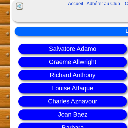
Accueil
-
Adhérer au Club
-
C
Salvatore Adamo
Graeme Allwright
Richard Anthony
Louise Attaque
Charles Aznavour
Joan Baez
Barbara