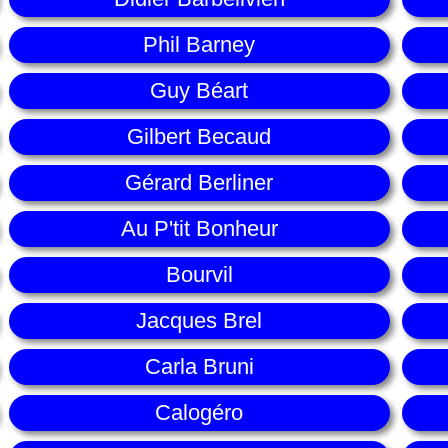
Phil Barney
Guy Béart
Gilbert Becaud
Gérard Berliner
Au P'tit Bonheur
Bourvil
Jacques Brel
Carla Bruni
Calogéro