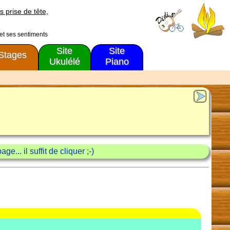
s prise de tête,
 et ses sentiments
Site
Site
Stages
Ukulélé
Piano
e... il suffit de cliquer ;-)