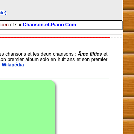
ite)
.com
et sur
Chanson-et-Piano.Com
 des chansons et les deux chansons :
Âme fifties
et
 son premier album solo en huit ans et son premier
:
Wikipédia