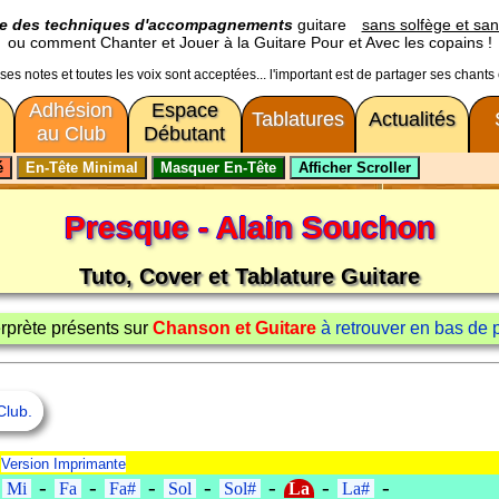
ge des techniques d'accompagnements
guitare
sans solfège et san
ou comment Chanter et Jouer à la Guitare Pour et Avec les copains !
usses notes et toutes les voix sont acceptées... l'important est de partager ses chants
Adhésion
Espace
Tablatures
Actualités
au Club
Débutant
Presque - Alain Souchon
Tuto, Cover et Tablature Guitare
terprète présents sur
Chanson et Guitare
à retrouver en bas de pag
Club.
-
Version Imprimante
-
-
-
-
-
-
-
-
Mi
Fa
Fa#
Sol
Sol#
La
La#