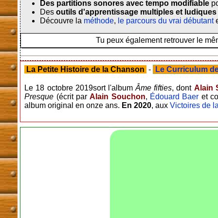
Des partitions sonores avec tempo modifiable
po
Des
outils d'apprentissage multiples et ludiques
Découvre la
méthode
,
le parcours du vrai débutant
e
Tu peux également retrouver le même
La Petite Histoire de la Chanson
-
Le Curriculum de 
Le 18 octobre 2019sort l'album
Âme fifties
, dont
Alain
Presque
(écrit par
Alain Souchon
,
Édouard Baer
et co
album original en onze ans.
En 2020
, aux
Victoires de 