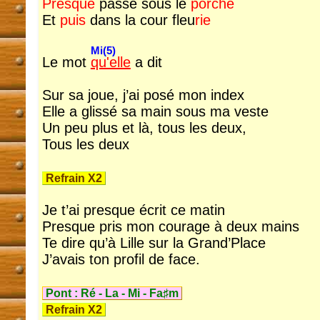
Presque
passé sous le
porche
Et
puis
dans la cour fleu
rie
Mi(5)
Le mot
qu'elle
a dit
Sur sa joue, j’ai posé mon index
Elle a glissé sa main sous ma veste
Un peu plus et là, tous les deux,
Tous les deux
Refrain X2
Je t’ai presque écrit ce matin
Presque pris mon courage à deux mains
Te dire qu’à Lille sur la Grand’Place
J’avais ton profil de face.
Pont :
Ré
-
La
-
Mi
-
Fa♯m
Refrain X2