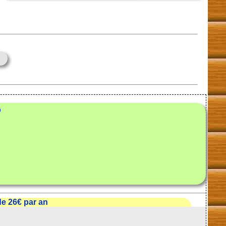
e
b
e 26€ par an