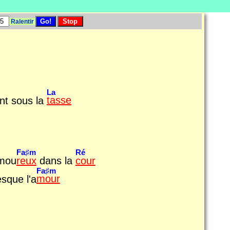
Ralentir
La
ent sous la
tasse
Fa♯m
Ré
amou
reux
dans la
cour
Fa♯m
esque l'a
mour