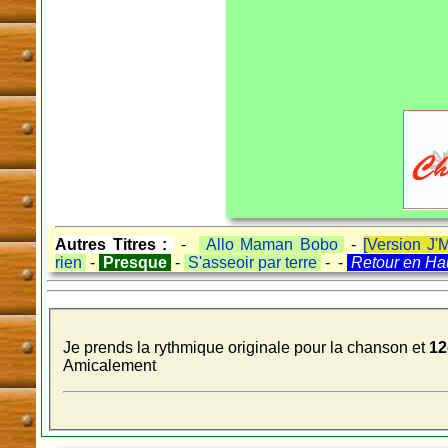
Autres Titres :
-
Allo Maman Bobo
-
[Version J
rien
-
Presque
-
S'asseoir par terre
- -
Retour en Ha
Je prends la rythmique originale pour la chanson et
12
Amicalement