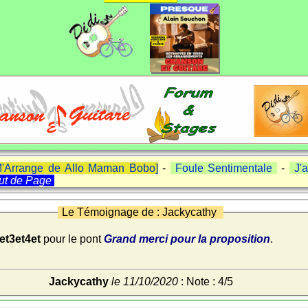
'M'Arrange de Allo Maman Bobo]
-
Foule Sentimentale
-
J'a
ut de Page
Le Témoignage de : Jackycathy
et3et4et
pour le pont
Grand merci pour la proposition
.
Jackycathy
le 11/10/2020
: Note : 4/5