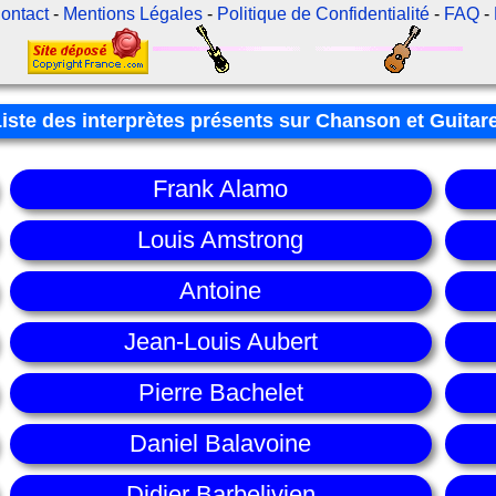
ontact
-
Mentions Légales
-
Politique de Confidentialité
-
FAQ
-
Liste des interprètes présents sur Chanson et Guitar
Frank Alamo
Louis Amstrong
Antoine
Jean-Louis Aubert
Pierre Bachelet
Daniel Balavoine
Didier Barbelivien