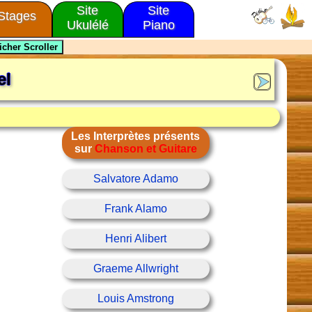
Site
Site
Stages
Ukulélé
Piano
el
Les Interprètes présents
sur
Chanson et Guitare
Salvatore Adamo
Frank Alamo
Henri Alibert
Graeme Allwright
Louis Amstrong