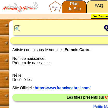
Plan
FAQ
du Site
Q
Artiste connu sous le nom de :
Francis Cabrel
Nom de naissance :
Prénom de naissance :
Né le :
Décédé le :
Site Officiel :
https://www.franciscabrel.com/
Les titres présents sur
C
Petite M