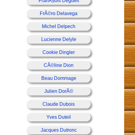
FranÃ§ois Deguelt
FrÃ©ro Delavega
Michel Delpech
Lucienne Delyle
Cookie Dingler
CÃ©line Dion
Beau Dommage
Julien DorÃ©
Claude Dubois
Yves Duteil
Jacques Dutronc