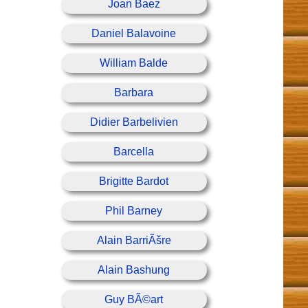
Joan Baez
Daniel Balavoine
William Balde
Barbara
Didier Barbelivien
Barcella
Brigitte Bardot
Phil Barney
Alain BarriÃšre
Alain Bashung
Guy BÃ©art