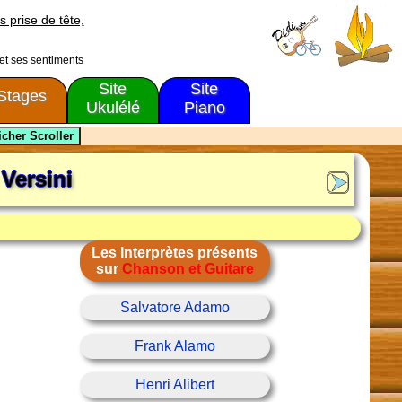
s prise de tête,
 et ses sentiments
Site
Site
Stages
Ukulélé
Piano
Versini
Les Interprètes présents
sur
Chanson et Guitare
Salvatore Adamo
Frank Alamo
Henri Alibert