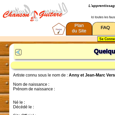
L'apprentissa
Ici toutes les fa
Plan
FAQ
du Site
Quelqu
Artiste connu sous le nom de :
Anny et Jean-Marc Vers
Nom de naissance :
Prénom de naissance :
Né le :
Décédé le :