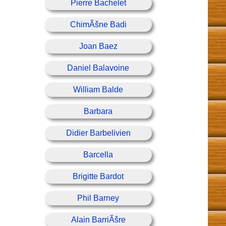
Pierre Bachelet
ChimÃšne Badi
Joan Baez
Daniel Balavoine
William Balde
Barbara
Didier Barbelivien
Barcella
Brigitte Bardot
Phil Barney
Alain BarriÃšre