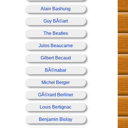
Alain Bashung
Guy BÃ©art
The Beatles
Julos Beaucarne
Gilbert Becaud
BÃ©nabar
Michel Berger
GÃ©rard Berliner
Louis Bertignac
Benjamin Biolay