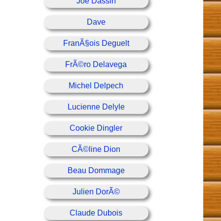
Joe Dassin
Dave
FranÃ§ois Deguelt
FrÃ©ro Delavega
Michel Delpech
Lucienne Delyle
Cookie Dingler
CÃ©line Dion
Beau Dommage
Julien DorÃ©
Claude Dubois