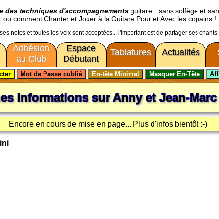
ge des techniques d'accompagnements
guitare
sans solfège et san
ou comment Chanter et Jouer à la Guitare Pour et Avec les copains !
usses notes et toutes les voix sont acceptées... l'important est de partager ses chants
Adhésion
Espace
Tablatures
Actualités
au Club
Débutant
es informations sur
Anny et Jean-Marc 
Encore en cours de mise en page... Plus d'infos bientôt :-)
ini