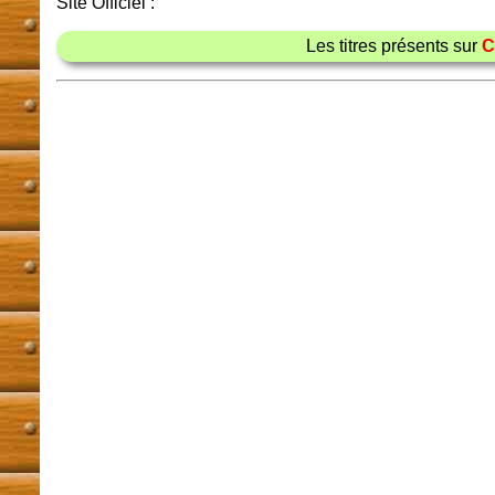
Site Officiel :
Les titres présents sur
C