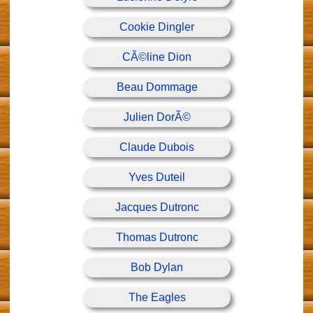
Cookie Dingler
CÃ©line Dion
Beau Dommage
Julien DorÃ©
Claude Dubois
Yves Duteil
Jacques Dutronc
Thomas Dutronc
Bob Dylan
The Eagles