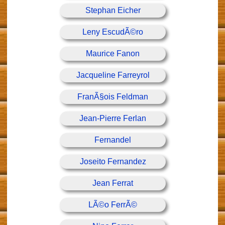
Stephan Eicher
Leny EscudÃ©ro
Maurice Fanon
Jacqueline Farreyrol
FranÃ§ois Feldman
Jean-Pierre Ferlan
Fernandel
Joseito Fernandez
Jean Ferrat
LÃ©o FerrÃ©