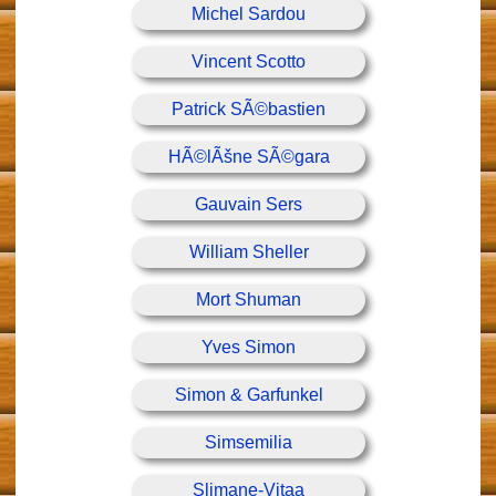
Michel Sardou
Vincent Scotto
Patrick SÃ©bastien
HÃ©lÃšne SÃ©gara
Gauvain Sers
William Sheller
Mort Shuman
Yves Simon
Simon & Garfunkel
Simsemilia
Slimane-Vitaa