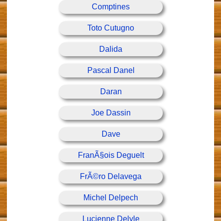
Comptines
Toto Cutugno
Dalida
Pascal Danel
Daran
Joe Dassin
Dave
FranÃ§ois Deguelt
FrÃ©ro Delavega
Michel Delpech
Lucienne Delyle