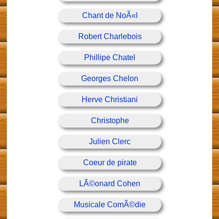
Chant de NoÃ«l
Robert Charlebois
Phillipe Chatel
Georges Chelon
Herve Christiani
Christophe
Julien Clerc
Coeur de pirate
LÃ©onard Cohen
Musicale ComÃ©die