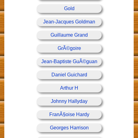
Gold
Jean-Jacques Goldman
Guillaume Grand
GrÃ©goire
Jean-Baptiste GuÃ©guan
Daniel Guichard
Arthur H
Johnny Hallyday
FranÃ§oise Hardy
Georges Harrison