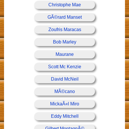
Christophe Mae
GÃ©rard Manset
Zoufris Maracas
Bob Marley
Maurane
Scott Mc Kenzie
David McNeil
MÃ©cano
MickaÃ«l Miro
Eddy Mitchell
Gilbert MontagnÃ©