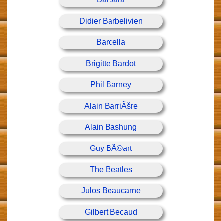
Didier Barbelivien
Barcella
Brigitte Bardot
Phil Barney
Alain BarriÃšre
Alain Bashung
Guy BÃ©art
The Beatles
Julos Beaucarne
Gilbert Becaud