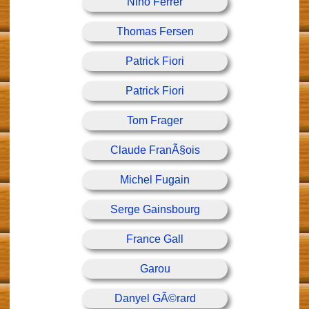
Nino Ferrer
Thomas Fersen
Patrick Fiori
Patrick Fiori
Tom Frager
Claude FranÃ§ois
Michel Fugain
Serge Gainsbourg
France Gall
Garou
Danyel GÃ©rard