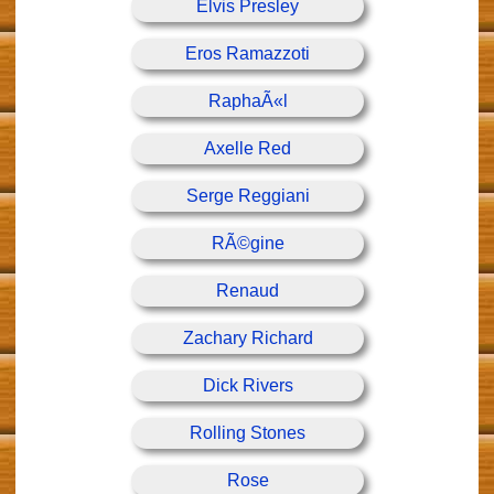
Elvis Presley
Eros Ramazzoti
RaphaÃ«l
Axelle Red
Serge Reggiani
RÃ©gine
Renaud
Zachary Richard
Dick Rivers
Rolling Stones
Rose