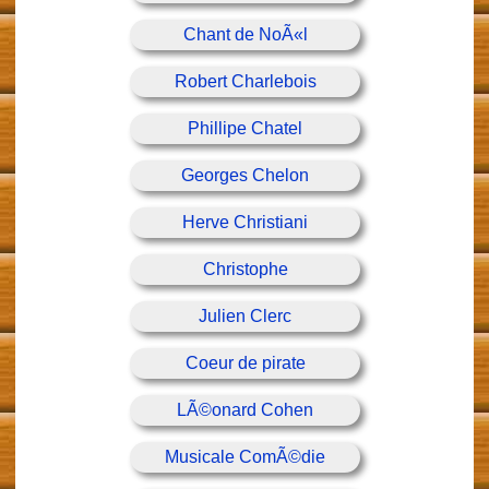
Chant de NoÃ«l
Robert Charlebois
Phillipe Chatel
Georges Chelon
Herve Christiani
Christophe
Julien Clerc
Coeur de pirate
LÃ©onard Cohen
Musicale ComÃ©die