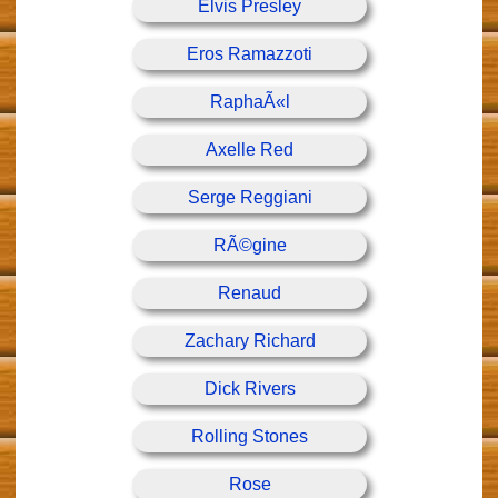
Elvis Presley
Eros Ramazzoti
RaphaÃ«l
Axelle Red
Serge Reggiani
RÃ©gine
Renaud
Zachary Richard
Dick Rivers
Rolling Stones
Rose