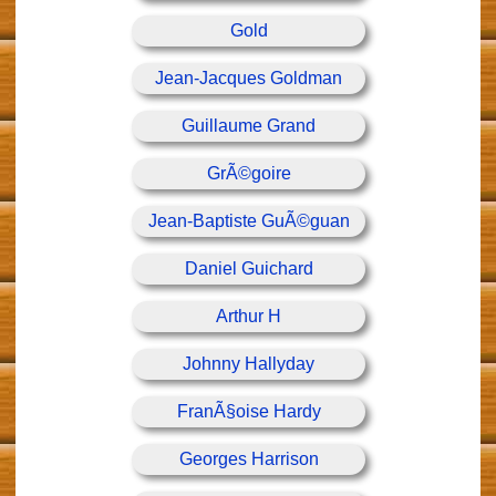
Gold
Jean-Jacques Goldman
Guillaume Grand
GrÃ©goire
Jean-Baptiste GuÃ©guan
Daniel Guichard
Arthur H
Johnny Hallyday
FranÃ§oise Hardy
Georges Harrison