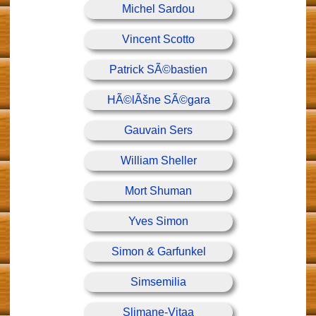
Michel Sardou
Vincent Scotto
Patrick SÃ©bastien
HÃ©lÃšne SÃ©gara
Gauvain Sers
William Sheller
Mort Shuman
Yves Simon
Simon & Garfunkel
Simsemilia
Slimane-Vitaa