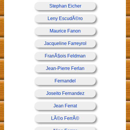
Stephan Eicher
Leny EscudÃ©ro
Maurice Fanon
Jacqueline Farreyrol
FranÃ§ois Feldman
Jean-Pierre Ferlan
Fernandel
Joseito Fernandez
Jean Ferrat
LÃ©o FerrÃ©