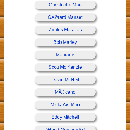
Christophe Mae
GÃ©rard Manset
Zoufris Maracas
Bob Marley
Maurane
Scott Mc Kenzie
David McNeil
MÃ©cano
MickaÃ«l Miro
Eddy Mitchell
Gilbert MontagnÃ©