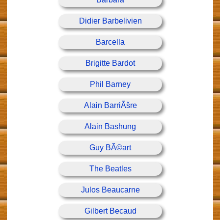
Didier Barbelivien
Barcella
Brigitte Bardot
Phil Barney
Alain BarriÃšre
Alain Bashung
Guy BÃ©art
The Beatles
Julos Beaucarne
Gilbert Becaud