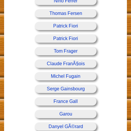
Nino Ferrer
Thomas Fersen
Patrick Fiori
Patrick Fiori
Tom Frager
Claude FranÃ§ois
Michel Fugain
Serge Gainsbourg
France Gall
Garou
Danyel GÃ©rard