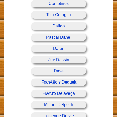
Comptines
Toto Cutugno
Dalida
Pascal Danel
Daran
Joe Dassin
Dave
FranÃ§ois Deguelt
FrÃ©ro Delavega
Michel Delpech
Lucienne Delyle