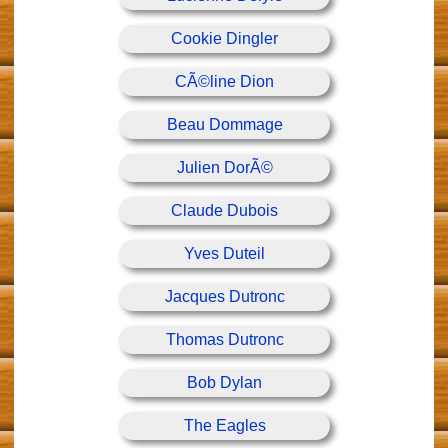
Cookie Dingler
CÃ©line Dion
Beau Dommage
Julien DorÃ©
Claude Dubois
Yves Duteil
Jacques Dutronc
Thomas Dutronc
Bob Dylan
The Eagles