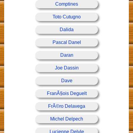
Comptines
Toto Cutugno
Dalida
Pascal Danel
Daran
Joe Dassin
Dave
FranÃ§ois Deguelt
FrÃ©ro Delavega
Michel Delpech
Lucienne Delyle