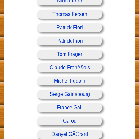
Nino Ferrer
Thomas Fersen
Patrick Fiori
Patrick Fiori
Tom Frager
Claude FranÃ§ois
Michel Fugain
Serge Gainsbourg
France Gall
Garou
Danyel GÃ©rard