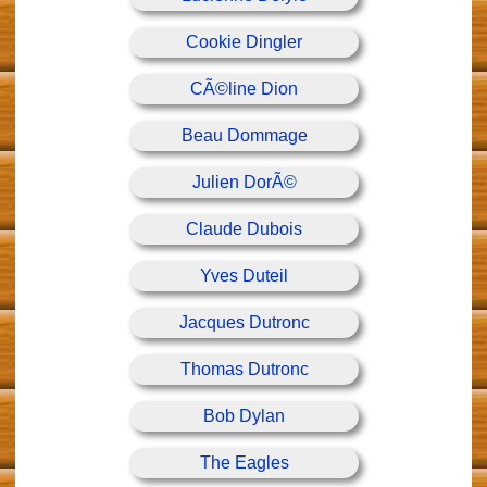
Cookie Dingler
CÃ©line Dion
Beau Dommage
Julien DorÃ©
Claude Dubois
Yves Duteil
Jacques Dutronc
Thomas Dutronc
Bob Dylan
The Eagles