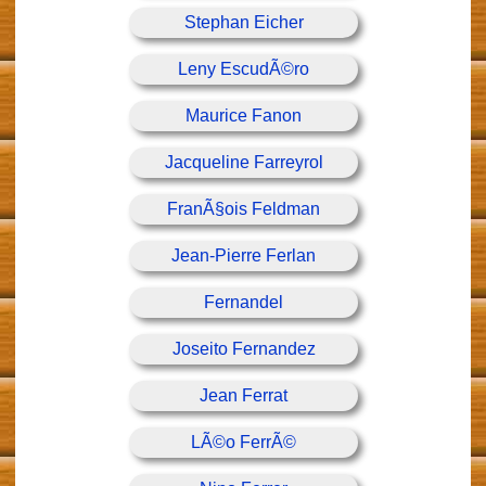
Stephan Eicher
Leny EscudÃ©ro
Maurice Fanon
Jacqueline Farreyrol
FranÃ§ois Feldman
Jean-Pierre Ferlan
Fernandel
Joseito Fernandez
Jean Ferrat
LÃ©o FerrÃ©