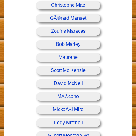
Christophe Mae
GÃ©rard Manset
Zoufris Maracas
Bob Marley
Maurane
Scott Mc Kenzie
David McNeil
MÃ©cano
MickaÃ«l Miro
Eddy Mitchell
Gilbert MontagnÃ©