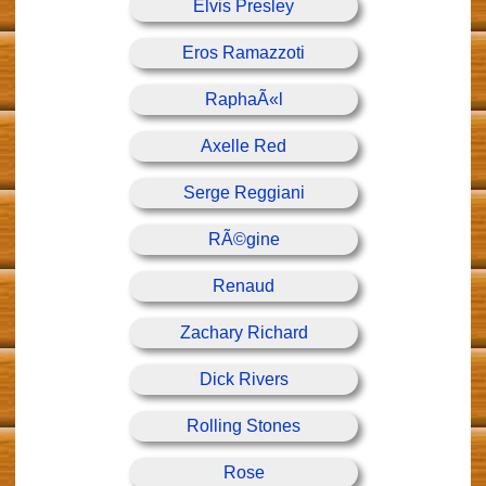
Elvis Presley
Eros Ramazzoti
RaphaÃ«l
Axelle Red
Serge Reggiani
RÃ©gine
Renaud
Zachary Richard
Dick Rivers
Rolling Stones
Rose