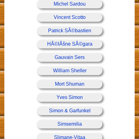
Michel Sardou
Vincent Scotto
Patrick SÃ©bastien
HÃ©lÃšne SÃ©gara
Gauvain Sers
William Sheller
Mort Shuman
Yves Simon
Simon & Garfunkel
Simsemilia
Slimane-Vitaa