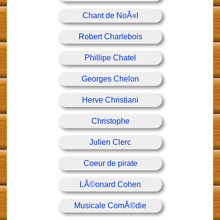
Chant de NoÃ«l
Robert Charlebois
Phillipe Chatel
Georges Chelon
Herve Christiani
Christophe
Julien Clerc
Coeur de pirate
LÃ©onard Cohen
Musicale ComÃ©die