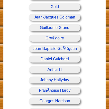
Gold
Jean-Jacques Goldman
Guillaume Grand
GrÃ©goire
Jean-Baptiste GuÃ©guan
Daniel Guichard
Arthur H
Johnny Hallyday
FranÃ§oise Hardy
Georges Harrison