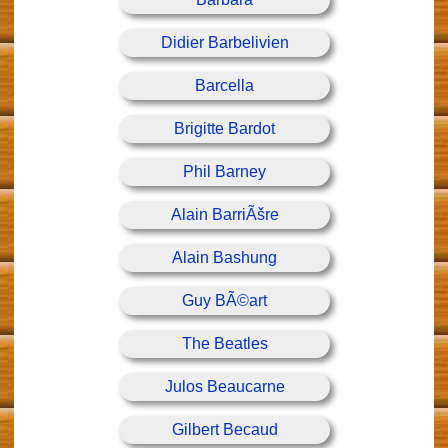
Didier Barbelivien
Barcella
Brigitte Bardot
Phil Barney
Alain BarriÃšre
Alain Bashung
Guy BÃ©art
The Beatles
Julos Beaucarne
Gilbert Becaud