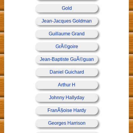
Gold
Jean-Jacques Goldman
Guillaume Grand
GrÃ©goire
Jean-Baptiste GuÃ©guan
Daniel Guichard
Arthur H
Johnny Hallyday
FranÃ§oise Hardy
Georges Harrison