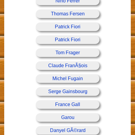
Nino Ferrer
Thomas Fersen
Patrick Fiori
Patrick Fiori
Tom Frager
Claude FranÃ§ois
Michel Fugain
Serge Gainsbourg
France Gall
Garou
Danyel GÃ©rard