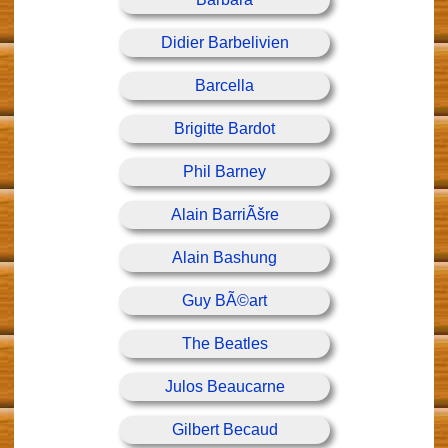
Didier Barbelivien
Barcella
Brigitte Bardot
Phil Barney
Alain BarriÃšre
Alain Bashung
Guy BÃ©art
The Beatles
Julos Beaucarne
Gilbert Becaud