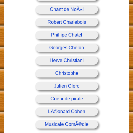
Chant de NoÃ«l
Robert Charlebois
Phillipe Chatel
Georges Chelon
Herve Christiani
Christophe
Julien Clerc
Coeur de pirate
LÃ©onard Cohen
Musicale ComÃ©die