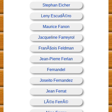
Stephan Eicher
Leny EscudÃ©ro
Maurice Fanon
Jacqueline Farreyrol
FranÃ§ois Feldman
Jean-Pierre Ferlan
Fernandel
Joseito Fernandez
Jean Ferrat
LÃ©o FerrÃ©