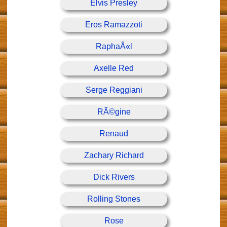
Elvis Presley
Eros Ramazzoti
RaphaÃ«l
Axelle Red
Serge Reggiani
RÃ©gine
Renaud
Zachary Richard
Dick Rivers
Rolling Stones
Rose