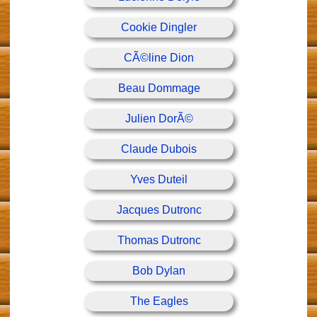
Cookie Dingler
CÃ©line Dion
Beau Dommage
Julien DorÃ©
Claude Dubois
Yves Duteil
Jacques Dutronc
Thomas Dutronc
Bob Dylan
The Eagles