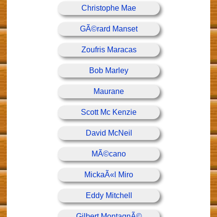
Christophe Mae
GÃ©rard Manset
Zoufris Maracas
Bob Marley
Maurane
Scott Mc Kenzie
David McNeil
MÃ©cano
MickaÃ«l Miro
Eddy Mitchell
Gilbert MontagnÃ©