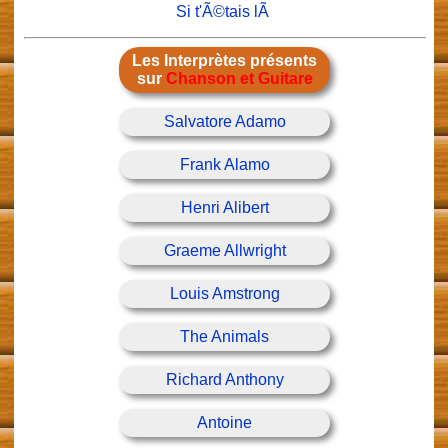
Si t'Ã©tais lÃ
Les Interprètes présents
sur
Chanson et Guitare
Salvatore Adamo
Frank Alamo
Henri Alibert
Graeme Allwright
Louis Amstrong
The Animals
Richard Anthony
Antoine