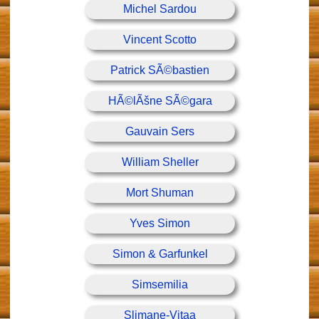
Michel Sardou
Vincent Scotto
Patrick SÃ©bastien
HÃ©lÃšne SÃ©gara
Gauvain Sers
William Sheller
Mort Shuman
Yves Simon
Simon & Garfunkel
Simsemilia
Slimane-Vitaa