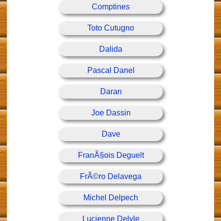
Comptines
Toto Cutugno
Dalida
Pascal Danel
Daran
Joe Dassin
Dave
FranÃ§ois Deguelt
FrÃ©ro Delavega
Michel Delpech
Lucienne Delyle