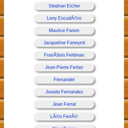
Stephan Eicher
Leny EscudÃ©ro
Maurice Fanon
Jacqueline Farreyrol
FranÃ§ois Feldman
Jean-Pierre Ferlan
Fernandel
Joseito Fernandez
Jean Ferrat
LÃ©o FerrÃ©