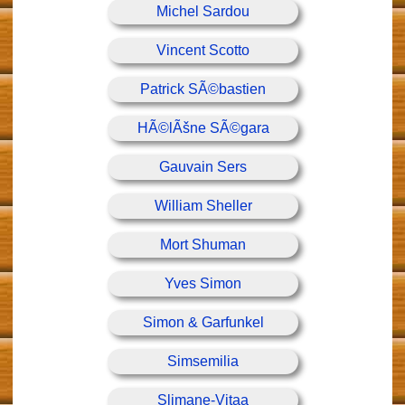
Michel Sardou
Vincent Scotto
Patrick SÃ©bastien
HÃ©lÃšne SÃ©gara
Gauvain Sers
William Sheller
Mort Shuman
Yves Simon
Simon & Garfunkel
Simsemilia
Slimane-Vitaa