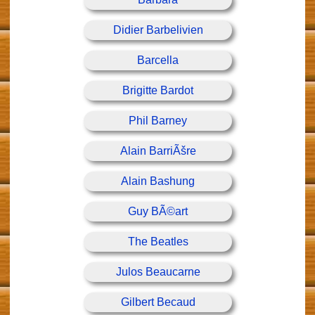
Didier Barbelivien
Barcella
Brigitte Bardot
Phil Barney
Alain BarriÃšre
Alain Bashung
Guy BÃ©art
The Beatles
Julos Beaucarne
Gilbert Becaud