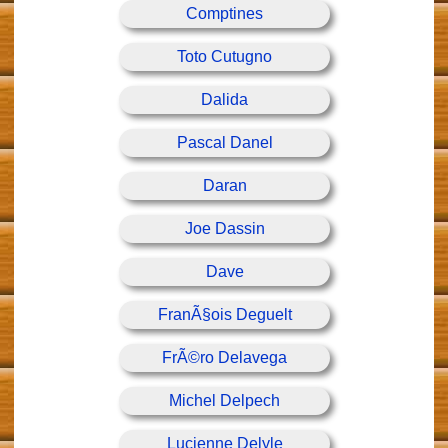
Comptines
Toto Cutugno
Dalida
Pascal Danel
Daran
Joe Dassin
Dave
FranÃ§ois Deguelt
FrÃ©ro Delavega
Michel Delpech
Lucienne Delyle