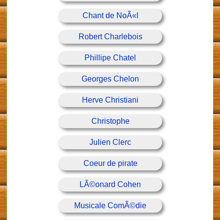
Chant de NoÃ«l
Robert Charlebois
Phillipe Chatel
Georges Chelon
Herve Christiani
Christophe
Julien Clerc
Coeur de pirate
LÃ©onard Cohen
Musicale ComÃ©die