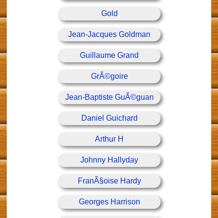
Gold
Jean-Jacques Goldman
Guillaume Grand
GrÃ©goire
Jean-Baptiste GuÃ©guan
Daniel Guichard
Arthur H
Johnny Hallyday
FranÃ§oise Hardy
Georges Harrison