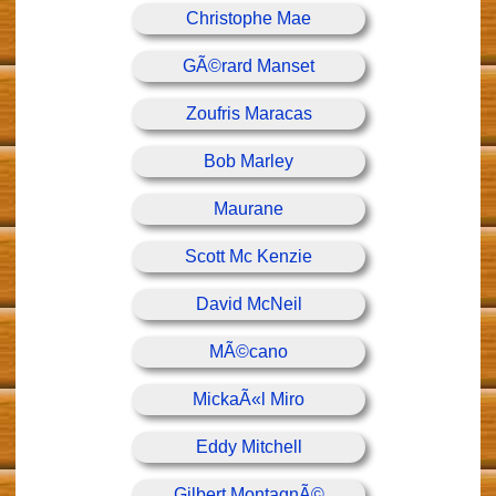
Christophe Mae
GÃ©rard Manset
Zoufris Maracas
Bob Marley
Maurane
Scott Mc Kenzie
David McNeil
MÃ©cano
MickaÃ«l Miro
Eddy Mitchell
Gilbert MontagnÃ©