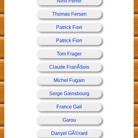
Nino Ferrer
Thomas Fersen
Patrick Fiori
Patrick Fiori
Tom Frager
Claude FranÃ§ois
Michel Fugain
Serge Gainsbourg
France Gall
Garou
Danyel GÃ©rard