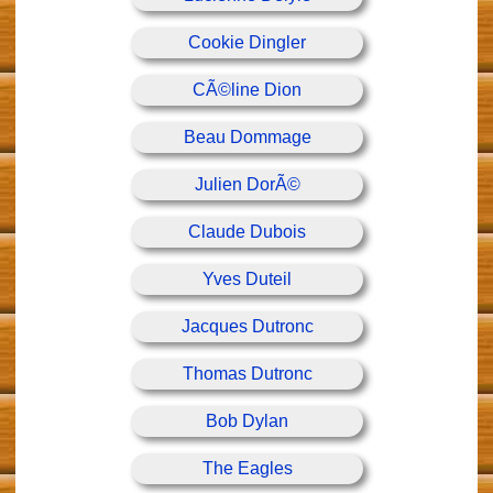
Cookie Dingler
CÃ©line Dion
Beau Dommage
Julien DorÃ©
Claude Dubois
Yves Duteil
Jacques Dutronc
Thomas Dutronc
Bob Dylan
The Eagles