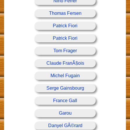
Nino Ferrer
Thomas Fersen
Patrick Fiori
Patrick Fiori
Tom Frager
Claude FranÃ§ois
Michel Fugain
Serge Gainsbourg
France Gall
Garou
Danyel GÃ©rard