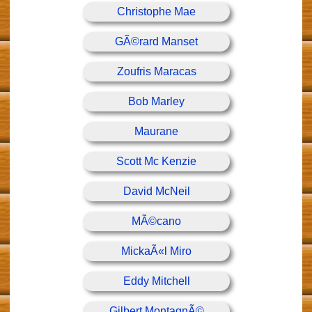
Christophe Mae
GÃ©rard Manset
Zoufris Maracas
Bob Marley
Maurane
Scott Mc Kenzie
David McNeil
MÃ©cano
MickaÃ«l Miro
Eddy Mitchell
Gilbert MontagnÃ©