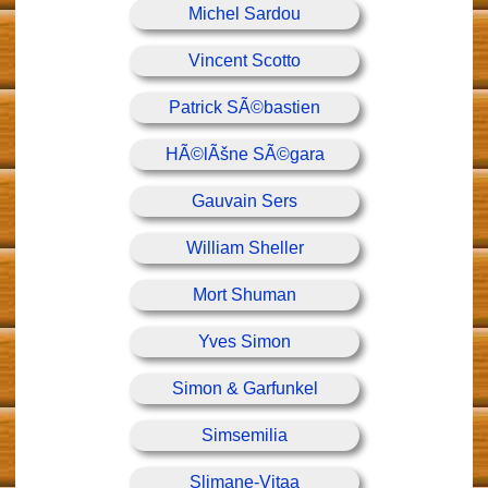
Michel Sardou
Vincent Scotto
Patrick SÃ©bastien
HÃ©lÃšne SÃ©gara
Gauvain Sers
William Sheller
Mort Shuman
Yves Simon
Simon & Garfunkel
Simsemilia
Slimane-Vitaa