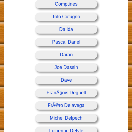
Comptines
Toto Cutugno
Dalida
Pascal Danel
Daran
Joe Dassin
Dave
FranÃ§ois Deguelt
FrÃ©ro Delavega
Michel Delpech
Lucienne Delyle