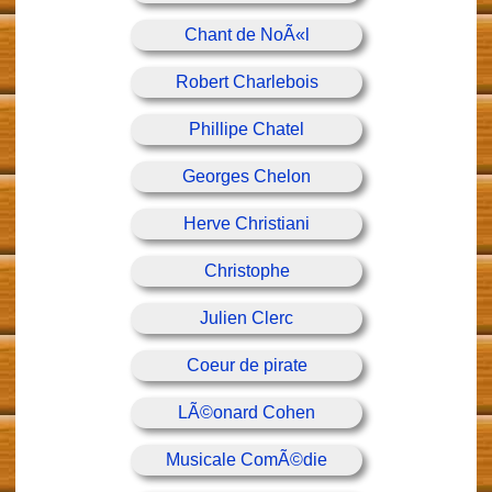
Chant de NoÃ«l
Robert Charlebois
Phillipe Chatel
Georges Chelon
Herve Christiani
Christophe
Julien Clerc
Coeur de pirate
LÃ©onard Cohen
Musicale ComÃ©die