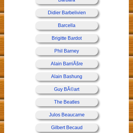
Didier Barbelivien
Barcella
Brigitte Bardot
Phil Barney
Alain BarriÃšre
Alain Bashung
Guy BÃ©art
The Beatles
Julos Beaucarne
Gilbert Becaud