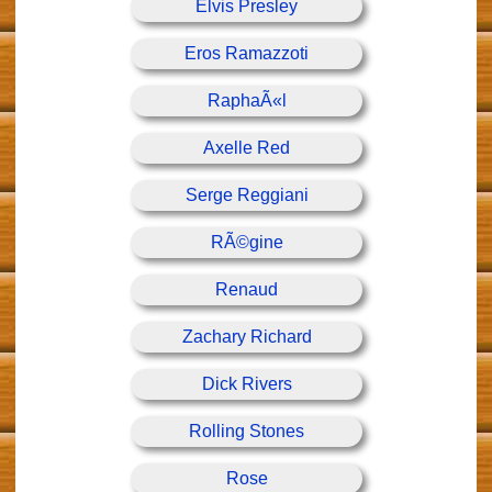
Elvis Presley
Eros Ramazzoti
RaphaÃ«l
Axelle Red
Serge Reggiani
RÃ©gine
Renaud
Zachary Richard
Dick Rivers
Rolling Stones
Rose