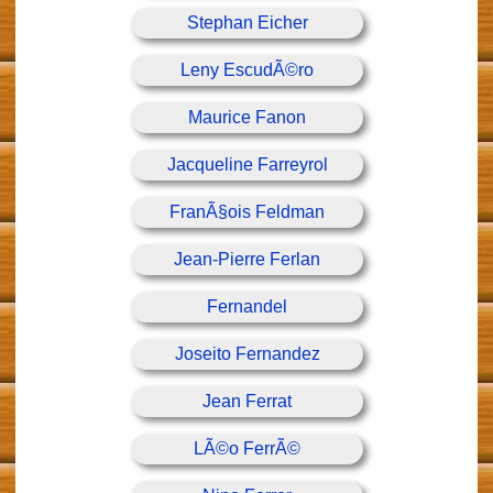
Stephan Eicher
Leny EscudÃ©ro
Maurice Fanon
Jacqueline Farreyrol
FranÃ§ois Feldman
Jean-Pierre Ferlan
Fernandel
Joseito Fernandez
Jean Ferrat
LÃ©o FerrÃ©