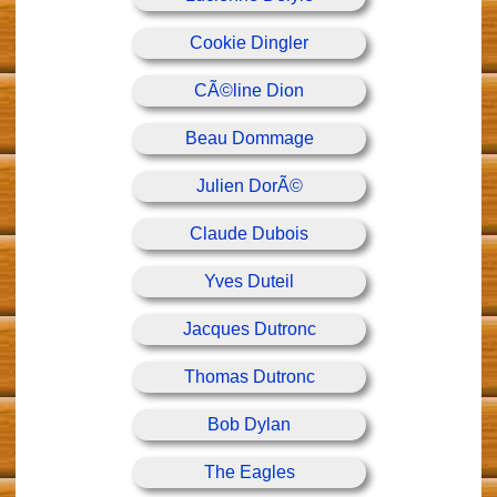
Cookie Dingler
CÃ©line Dion
Beau Dommage
Julien DorÃ©
Claude Dubois
Yves Duteil
Jacques Dutronc
Thomas Dutronc
Bob Dylan
The Eagles