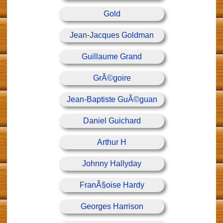
Gold
Jean-Jacques Goldman
Guillaume Grand
GrÃ©goire
Jean-Baptiste GuÃ©guan
Daniel Guichard
Arthur H
Johnny Hallyday
FranÃ§oise Hardy
Georges Harrison