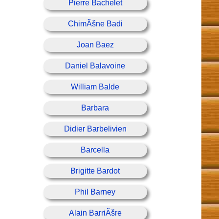
Pierre Bachelet
ChimÃšne Badi
Joan Baez
Daniel Balavoine
William Balde
Barbara
Didier Barbelivien
Barcella
Brigitte Bardot
Phil Barney
Alain BarriÃšre