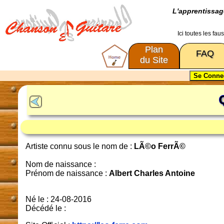
L'apprentissa
Ici toutes les fa
Plan
FAQ
du Site
Artiste connu sous le nom de :
LÃ©o FerrÃ©
Nom de naissance :
Prénom de naissance :
Albert Charles Antoine
Né le : 24-08-2016
Décédé le :