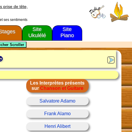
s prise de tête,
 et ses sentiments
Site
Site
Stages
Ukulélé
Piano
©
Les Interprètes présents
sur
Chanson et Guitare
Salvatore Adamo
Frank Alamo
Henri Alibert