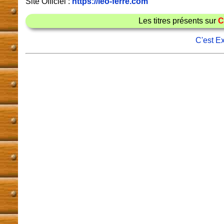
Site Officiel :
https://leo-ferre.com
Les titres présents sur
C
C'est Ex