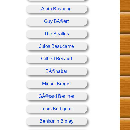
Alain Bashung
Guy BÃ©art
The Beatles
Julos Beaucarne
Gilbert Becaud
BÃ©nabar
Michel Berger
GÃ©rard Berliner
Louis Bertignac
Benjamin Biolay