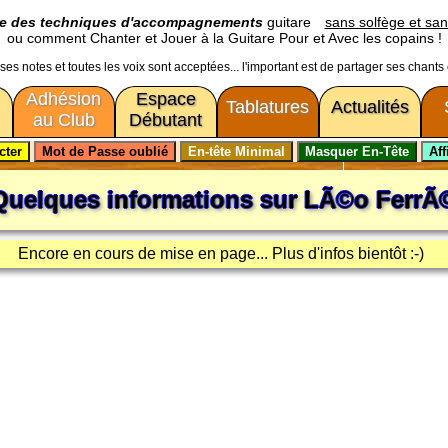
ge des techniques d'accompagnements
guitare
sans solfège et san
ou comment Chanter et Jouer à la Guitare Pour et Avec les copains !
usses notes et toutes les voix sont acceptées... l'important est de partager ses chants
Adhésion
Espace
Tablatures
Actualités
au Club
Débutant
Quelques informations sur
LÃ©o FerrÃ
Encore en cours de mise en page... Plus d'infos bientôt :-)