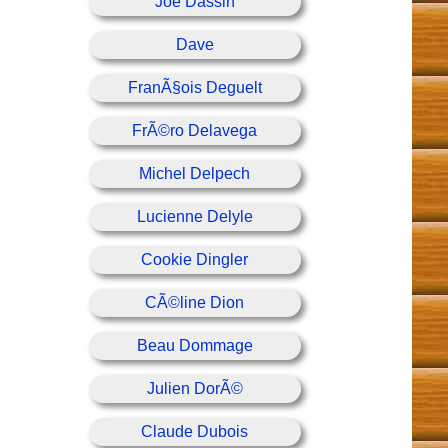
Joe Dassin
Dave
FranÃ§ois Deguelt
FrÃ©ro Delavega
Michel Delpech
Lucienne Delyle
Cookie Dingler
CÃ©line Dion
Beau Dommage
Julien DorÃ©
Claude Dubois