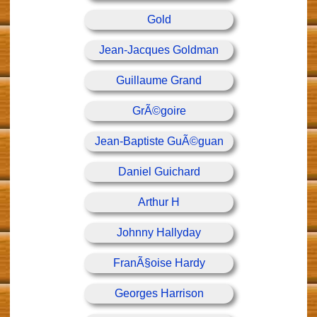
Gold
Jean-Jacques Goldman
Guillaume Grand
GrÃ©goire
Jean-Baptiste GuÃ©guan
Daniel Guichard
Arthur H
Johnny Hallyday
FranÃ§oise Hardy
Georges Harrison