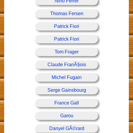
Nino Ferrer
Thomas Fersen
Patrick Fiori
Patrick Fiori
Tom Frager
Claude FranÃ§ois
Michel Fugain
Serge Gainsbourg
France Gall
Garou
Danyel GÃ©rard