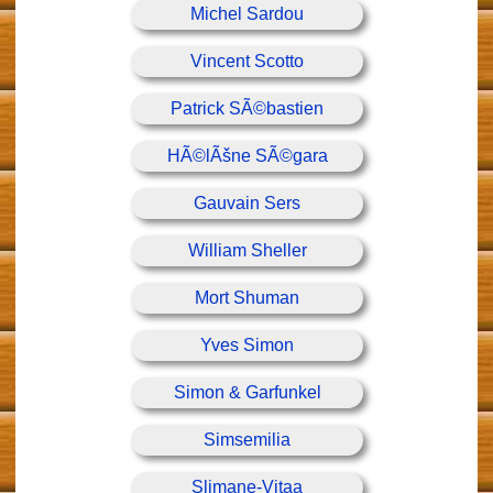
Michel Sardou
Vincent Scotto
Patrick SÃ©bastien
HÃ©lÃšne SÃ©gara
Gauvain Sers
William Sheller
Mort Shuman
Yves Simon
Simon & Garfunkel
Simsemilia
Slimane-Vitaa