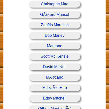
Christophe Mae
GÃ©rard Manset
Zoufris Maracas
Bob Marley
Maurane
Scott Mc Kenzie
David McNeil
MÃ©cano
MickaÃ«l Miro
Eddy Mitchell
Gilbert MontagnÃ©