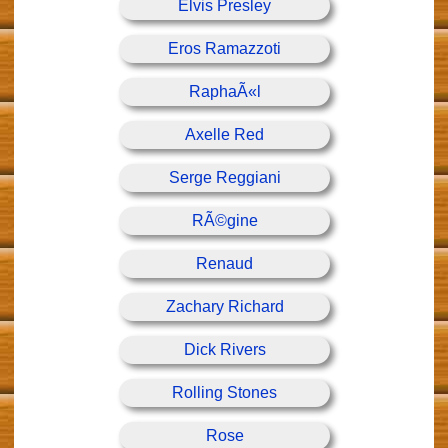
Elvis Presley
Eros Ramazzoti
RaphaÃ«l
Axelle Red
Serge Reggiani
RÃ©gine
Renaud
Zachary Richard
Dick Rivers
Rolling Stones
Rose