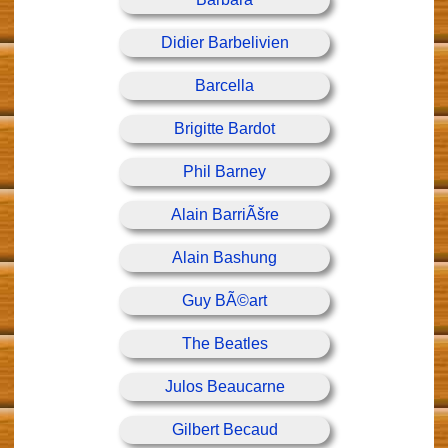
Didier Barbelivien
Barcella
Brigitte Bardot
Phil Barney
Alain BarriÃšre
Alain Bashung
Guy BÃ©art
The Beatles
Julos Beaucarne
Gilbert Becaud