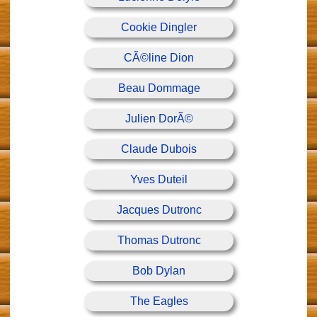
Cookie Dingler
CÃ©line Dion
Beau Dommage
Julien DorÃ©
Claude Dubois
Yves Duteil
Jacques Dutronc
Thomas Dutronc
Bob Dylan
The Eagles