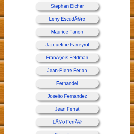
Stephan Eicher
Leny EscudÃ©ro
Maurice Fanon
Jacqueline Farreyrol
FranÃ§ois Feldman
Jean-Pierre Ferlan
Fernandel
Joseito Fernandez
Jean Ferrat
LÃ©o FerrÃ©