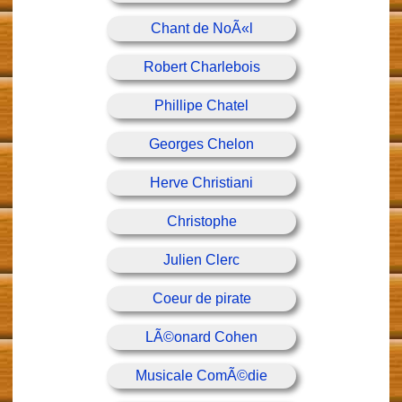
Chant de NoÃ«l
Robert Charlebois
Phillipe Chatel
Georges Chelon
Herve Christiani
Christophe
Julien Clerc
Coeur de pirate
LÃ©onard Cohen
Musicale ComÃ©die