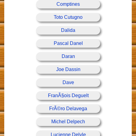
Comptines
Toto Cutugno
Dalida
Pascal Danel
Daran
Joe Dassin
Dave
FranÃ§ois Deguelt
FrÃ©ro Delavega
Michel Delpech
Lucienne Delyle