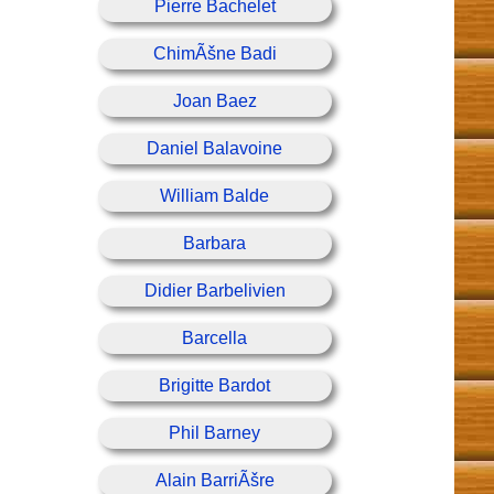
Pierre Bachelet
ChimÃšne Badi
Joan Baez
Daniel Balavoine
William Balde
Barbara
Didier Barbelivien
Barcella
Brigitte Bardot
Phil Barney
Alain BarriÃšre