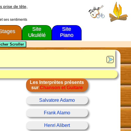
s prise de tête,
 et ses sentiments
Site
Site
Stages
Ukulélé
Piano
Les Interprètes présents
sur
Chanson et Guitare
Salvatore Adamo
Frank Alamo
Henri Alibert