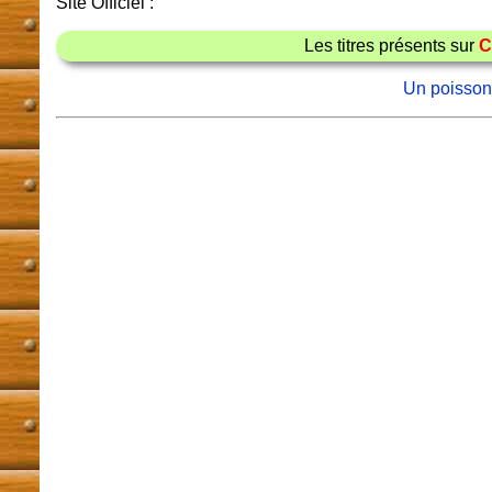
Site Officiel :
Les titres présents sur
C
Un poisson