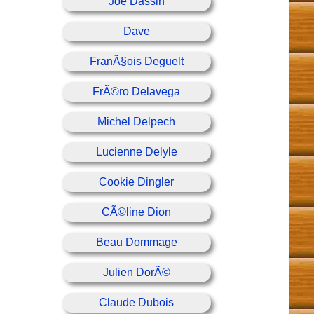
Joe Dassin
Dave
FranÃ§ois Deguelt
FrÃ©ro Delavega
Michel Delpech
Lucienne Delyle
Cookie Dingler
CÃ©line Dion
Beau Dommage
Julien DorÃ©
Claude Dubois