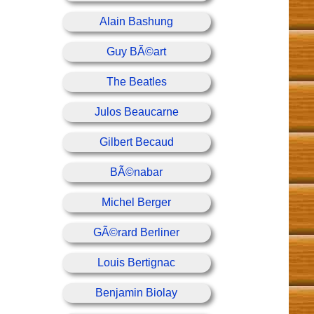
Alain Bashung
Guy BÃ©art
The Beatles
Julos Beaucarne
Gilbert Becaud
BÃ©nabar
Michel Berger
GÃ©rard Berliner
Louis Bertignac
Benjamin Biolay