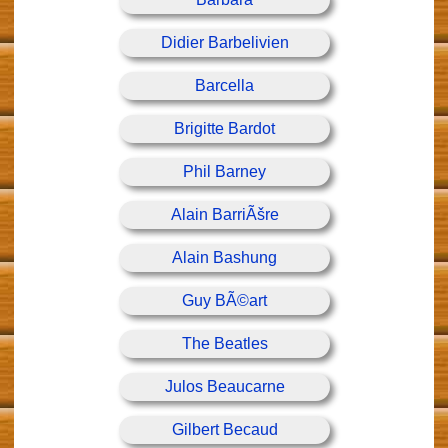
Didier Barbelivien
Barcella
Brigitte Bardot
Phil Barney
Alain BarriÃšre
Alain Bashung
Guy BÃ©art
The Beatles
Julos Beaucarne
Gilbert Becaud