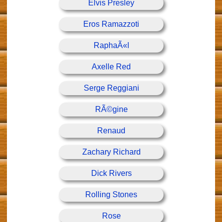
Elvis Presley
Eros Ramazzoti
RaphaÃ«l
Axelle Red
Serge Reggiani
RÃ©gine
Renaud
Zachary Richard
Dick Rivers
Rolling Stones
Rose