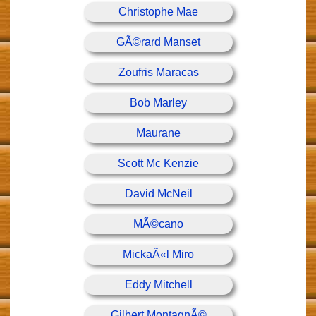
Christophe Mae
GÃ©rard Manset
Zoufris Maracas
Bob Marley
Maurane
Scott Mc Kenzie
David McNeil
MÃ©cano
MickaÃ«l Miro
Eddy Mitchell
Gilbert MontagnÃ©