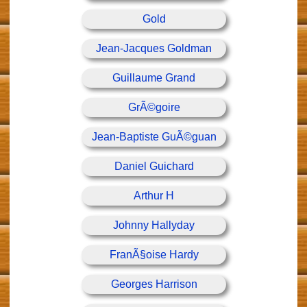
Gold
Jean-Jacques Goldman
Guillaume Grand
GrÃ©goire
Jean-Baptiste GuÃ©guan
Daniel Guichard
Arthur H
Johnny Hallyday
FranÃ§oise Hardy
Georges Harrison