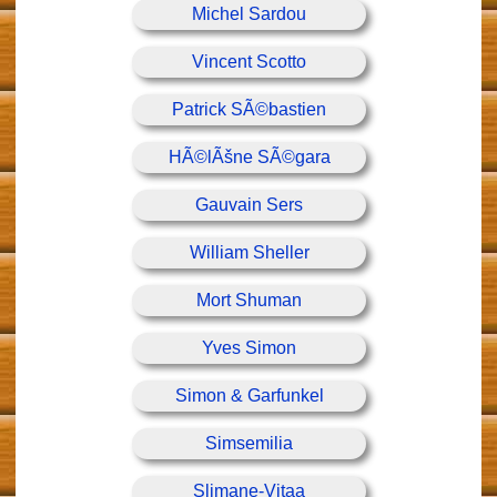
Michel Sardou
Vincent Scotto
Patrick SÃ©bastien
HÃ©lÃšne SÃ©gara
Gauvain Sers
William Sheller
Mort Shuman
Yves Simon
Simon & Garfunkel
Simsemilia
Slimane-Vitaa