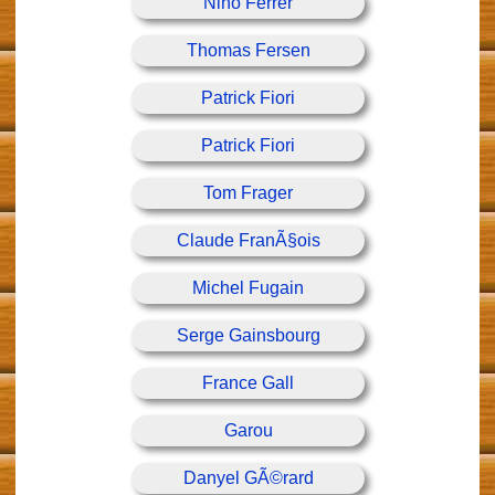
Nino Ferrer
Thomas Fersen
Patrick Fiori
Patrick Fiori
Tom Frager
Claude FranÃ§ois
Michel Fugain
Serge Gainsbourg
France Gall
Garou
Danyel GÃ©rard