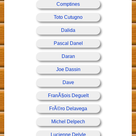
Comptines
Toto Cutugno
Dalida
Pascal Danel
Daran
Joe Dassin
Dave
FranÃ§ois Deguelt
FrÃ©ro Delavega
Michel Delpech
Lucienne Delyle