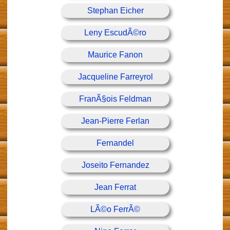
Stephan Eicher
Leny EscudÃ©ro
Maurice Fanon
Jacqueline Farreyrol
FranÃ§ois Feldman
Jean-Pierre Ferlan
Fernandel
Joseito Fernandez
Jean Ferrat
LÃ©o FerrÃ©