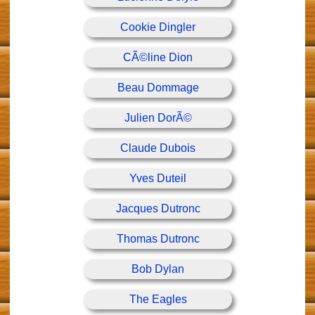
Cookie Dingler
CÃ©line Dion
Beau Dommage
Julien DorÃ©
Claude Dubois
Yves Duteil
Jacques Dutronc
Thomas Dutronc
Bob Dylan
The Eagles