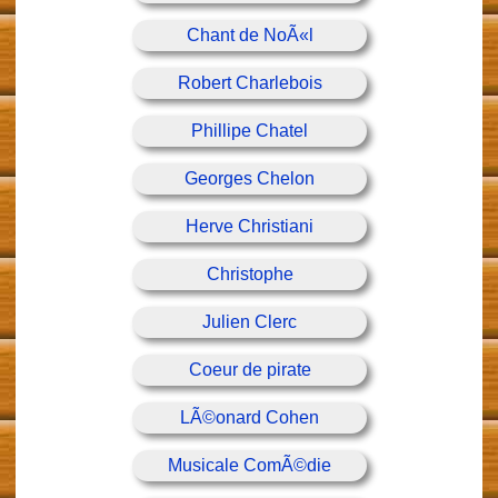
Chant de NoÃ«l
Robert Charlebois
Phillipe Chatel
Georges Chelon
Herve Christiani
Christophe
Julien Clerc
Coeur de pirate
LÃ©onard Cohen
Musicale ComÃ©die