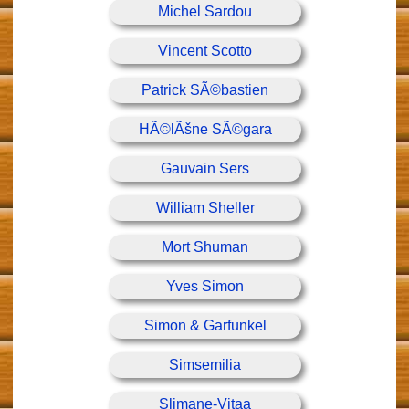
Michel Sardou
Vincent Scotto
Patrick SÃ©bastien
HÃ©lÃšne SÃ©gara
Gauvain Sers
William Sheller
Mort Shuman
Yves Simon
Simon & Garfunkel
Simsemilia
Slimane-Vitaa