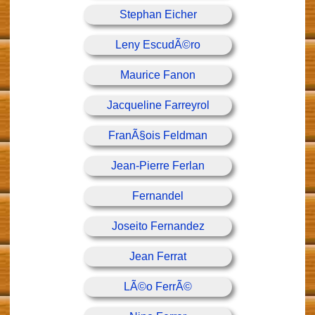
Stephan Eicher
Leny EscudÃ©ro
Maurice Fanon
Jacqueline Farreyrol
FranÃ§ois Feldman
Jean-Pierre Ferlan
Fernandel
Joseito Fernandez
Jean Ferrat
LÃ©o FerrÃ©