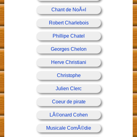
Chant de NoÃ«l
Robert Charlebois
Phillipe Chatel
Georges Chelon
Herve Christiani
Christophe
Julien Clerc
Coeur de pirate
LÃ©onard Cohen
Musicale ComÃ©die