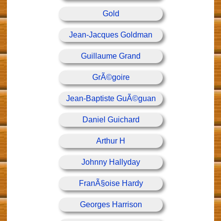
Gold
Jean-Jacques Goldman
Guillaume Grand
GrÃ©goire
Jean-Baptiste GuÃ©guan
Daniel Guichard
Arthur H
Johnny Hallyday
FranÃ§oise Hardy
Georges Harrison