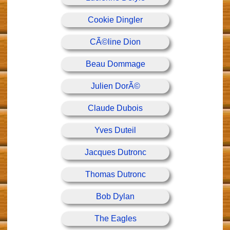
Cookie Dingler
CÃ©line Dion
Beau Dommage
Julien DorÃ©
Claude Dubois
Yves Duteil
Jacques Dutronc
Thomas Dutronc
Bob Dylan
The Eagles