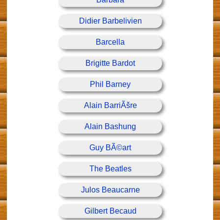
Didier Barbelivien
Barcella
Brigitte Bardot
Phil Barney
Alain BarriÃšre
Alain Bashung
Guy BÃ©art
The Beatles
Julos Beaucarne
Gilbert Becaud