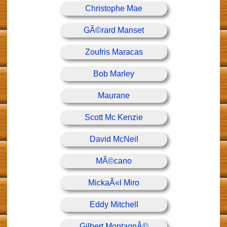
Christophe Mae
GÃ©rard Manset
Zoufris Maracas
Bob Marley
Maurane
Scott Mc Kenzie
David McNeil
MÃ©cano
MickaÃ«l Miro
Eddy Mitchell
Gilbert MontagnÃ©