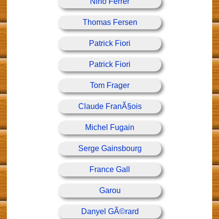
Nino Ferrer
Thomas Fersen
Patrick Fiori
Patrick Fiori
Tom Frager
Claude FranÃ§ois
Michel Fugain
Serge Gainsbourg
France Gall
Garou
Danyel GÃ©rard