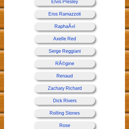
Elvis Presley
Eros Ramazzoti
RaphaÃ«l
Axelle Red
Serge Reggiani
RÃ©gine
Renaud
Zachary Richard
Dick Rivers
Rolling Stones
Rose