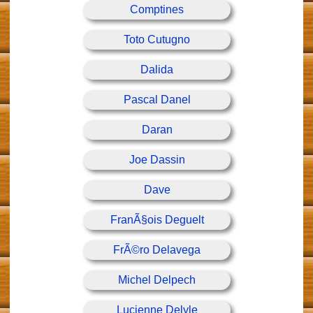
Comptines
Toto Cutugno
Dalida
Pascal Danel
Daran
Joe Dassin
Dave
FranÃ§ois Deguelt
FrÃ©ro Delavega
Michel Delpech
Lucienne Delyle