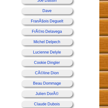
Joe Dassin
Dave
FranÃ§ois Deguelt
FrÃ©ro Delavega
Michel Delpech
Lucienne Delyle
Cookie Dingler
CÃ©line Dion
Beau Dommage
Julien DorÃ©
Claude Dubois