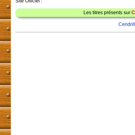
Site Officiel :
Les titres présents sur
C
Cendril