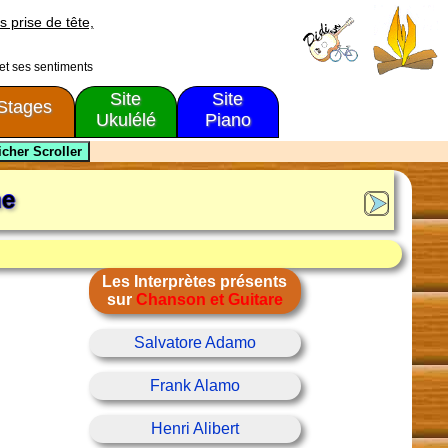
s prise de tête,
 et ses sentiments
Site
Site
Stages
Ukulélé
Piano
ne
Les Interprètes présents
sur
Chanson et Guitare
Salvatore Adamo
Frank Alamo
Henri Alibert