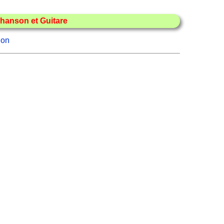
hanson et Guitare
lon