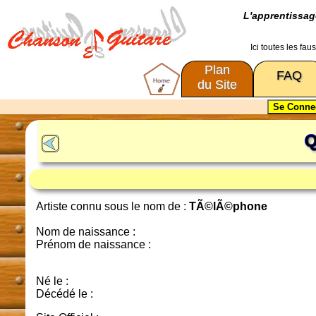
L'apprentissa
Ici toutes les fa
Plan
FAQ
du Site
Q
Artiste connu sous le nom de :
TÃ©lÃ©phone
Nom de naissance :
Prénom de naissance :
Né le :
Décédé le :