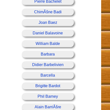
Pierre Bachelet
ChimÃšne Badi
Joan Baez
Daniel Balavoine
William Balde
Barbara
Didier Barbelivien
Barcella
Brigitte Bardot
Phil Barney
Alain BarriÃšre