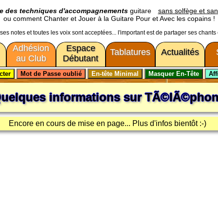
ge des techniques d'accompagnements
guitare
sans solfège et san
ou comment Chanter et Jouer à la Guitare Pour et Avec les copains !
usses notes et toutes les voix sont acceptées... l'important est de partager ses chants
Adhésion
Espace
Tablatures
Actualités
au Club
Débutant
uelques informations sur
TÃ©lÃ©pho
Encore en cours de mise en page... Plus d'infos bientôt :-)