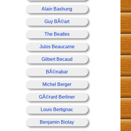
Alain Bashung
Guy BÃ©art
The Beatles
Julos Beaucarne
Gilbert Becaud
BÃ©nabar
Michel Berger
GÃ©rard Berliner
Louis Bertignac
Benjamin Biolay