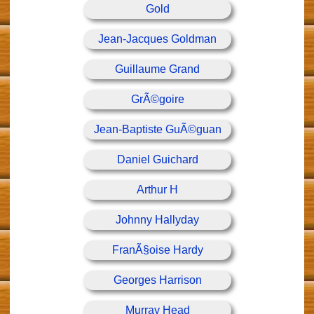
Gold
Jean-Jacques Goldman
Guillaume Grand
GrÃ©goire
Jean-Baptiste GuÃ©guan
Daniel Guichard
Arthur H
Johnny Hallyday
FranÃ§oise Hardy
Georges Harrison
Murray Head