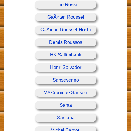
Tino Rossi
GaÃ«tan Roussel
GaÃ«tan Roussel-Hoshi
Demis Roussos
HK Saltimbank
Henri Salvador
Sanseverino
VÃ©ronique Sanson
Santa
Santana
Michel Sardou