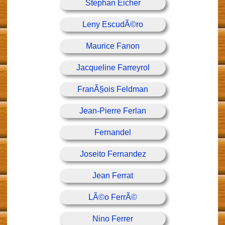
Stephan Eicher
Leny EscudÃ©ro
Maurice Fanon
Jacqueline Farreyrol
FranÃ§ois Feldman
Jean-Pierre Ferlan
Fernandel
Joseito Fernandez
Jean Ferrat
LÃ©o FerrÃ©
Nino Ferrer