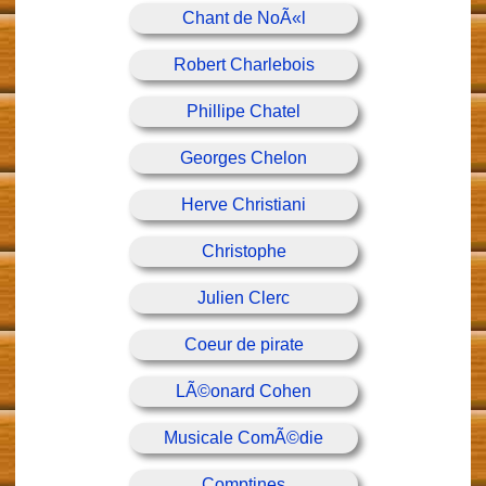
Chant de NoÃ«l
Robert Charlebois
Phillipe Chatel
Georges Chelon
Herve Christiani
Christophe
Julien Clerc
Coeur de pirate
LÃ©onard Cohen
Musicale ComÃ©die
Comptines