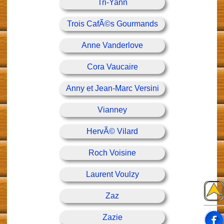
Tri-Yann
Trois CafÃ©s Gourmands
Anne Vanderlove
Cora Vaucaire
Anny et Jean-Marc Versini
Vianney
HervÃ© Vilard
Roch Voisine
Laurent Voulzy
Zaz
Zazie