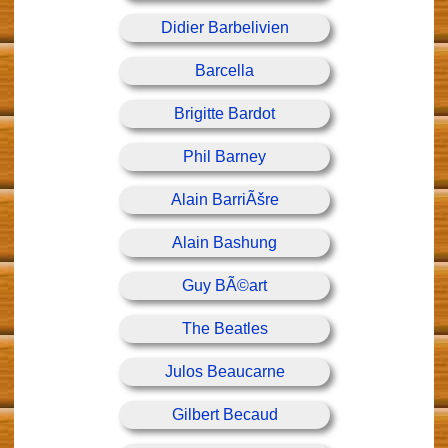
Didier Barbelivien
Barcella
Brigitte Bardot
Phil Barney
Alain BarriÃšre
Alain Bashung
Guy BÃ©art
The Beatles
Julos Beaucarne
Gilbert Becaud