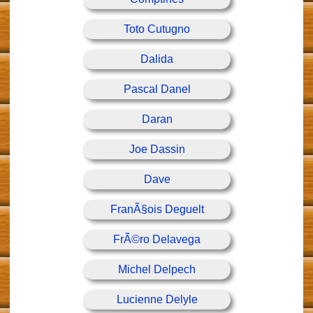
Toto Cutugno
Dalida
Pascal Danel
Daran
Joe Dassin
Dave
FranÃ§ois Deguelt
FrÃ©ro Delavega
Michel Delpech
Lucienne Delyle