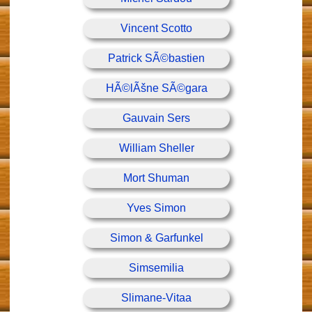
Vincent Scotto
Patrick SÃ©bastien
HÃ©lÃšne SÃ©gara
Gauvain Sers
William Sheller
Mort Shuman
Yves Simon
Simon & Garfunkel
Simsemilia
Slimane-Vitaa