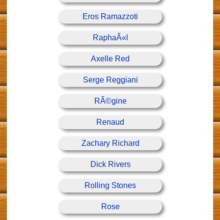
Eros Ramazzoti
RaphaÃ«l
Axelle Red
Serge Reggiani
RÃ©gine
Renaud
Zachary Richard
Dick Rivers
Rolling Stones
Rose