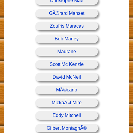
Christophe Mae
GÃ©rard Manset
Zoufris Maracas
Bob Marley
Maurane
Scott Mc Kenzie
David McNeil
MÃ©cano
MickaÃ«l Miro
Eddy Mitchell
Gilbert MontagnÃ©