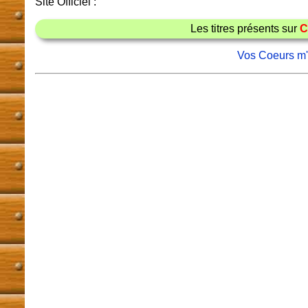
Site Officiel :
Les titres présents sur
C
Vos Coeurs m'