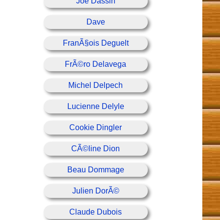
Joe Dassin
Dave
FranÃ§ois Deguelt
FrÃ©ro Delavega
Michel Delpech
Lucienne Delyle
Cookie Dingler
CÃ©line Dion
Beau Dommage
Julien DorÃ©
Claude Dubois