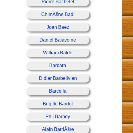
Pierre Bachelet
ChimÃšne Badi
Joan Baez
Daniel Balavoine
William Balde
Barbara
Didier Barbelivien
Barcella
Brigitte Bardot
Phil Barney
Alain BarriÃšre