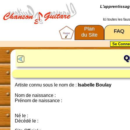
L'apprentissa
Ici toutes les fa
Plan
FAQ
du Site
Q
Artiste connu sous le nom de :
Isabelle Boulay
Nom de naissance :
Prénom de naissance :
Né le :
Décédé le :