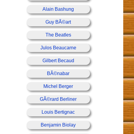
Alain Bashung
Guy BÃ©art
The Beatles
Julos Beaucarne
Gilbert Becaud
BÃ©nabar
Michel Berger
GÃ©rard Berliner
Louis Bertignac
Benjamin Biolay