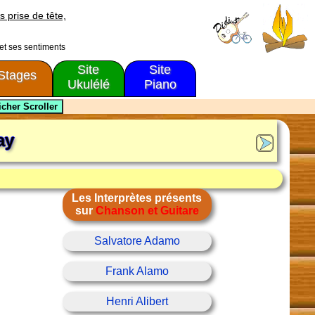
s prise de tête,
 et ses sentiments
Site
Site
Stages
Ukulélé
Piano
ay
Les Interprètes présents
sur
Chanson et Guitare
Salvatore Adamo
Frank Alamo
Henri Alibert