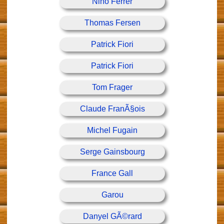
Nino Ferrer
Thomas Fersen
Patrick Fiori
Patrick Fiori
Tom Frager
Claude FranÃ§ois
Michel Fugain
Serge Gainsbourg
France Gall
Garou
Danyel GÃ©rard