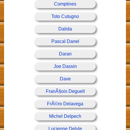
Comptines
Toto Cutugno
Dalida
Pascal Danel
Daran
Joe Dassin
Dave
FranÃ§ois Deguelt
FrÃ©ro Delavega
Michel Delpech
Lucienne Delyle