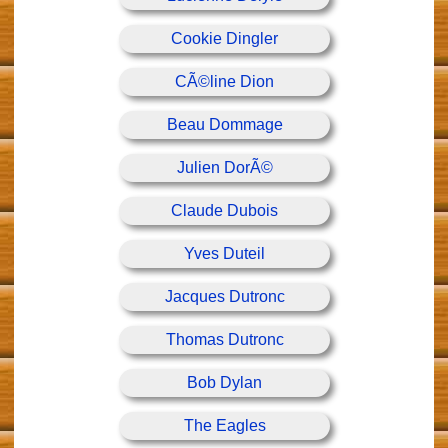
Cookie Dingler
CÃ©line Dion
Beau Dommage
Julien DorÃ©
Claude Dubois
Yves Duteil
Jacques Dutronc
Thomas Dutronc
Bob Dylan
The Eagles