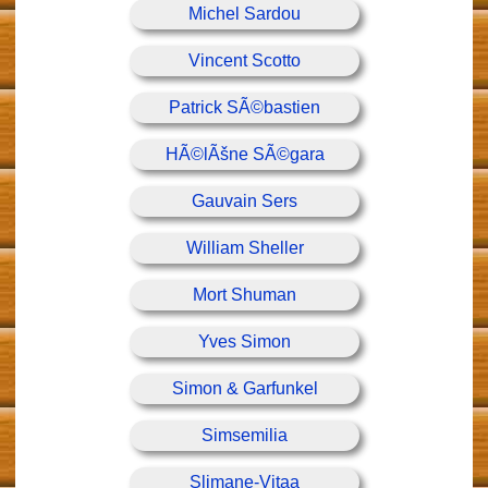
Michel Sardou
Vincent Scotto
Patrick SÃ©bastien
HÃ©lÃšne SÃ©gara
Gauvain Sers
William Sheller
Mort Shuman
Yves Simon
Simon & Garfunkel
Simsemilia
Slimane-Vitaa