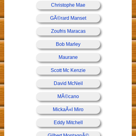
Christophe Mae
GÃ©rard Manset
Zoufris Maracas
Bob Marley
Maurane
Scott Mc Kenzie
David McNeil
MÃ©cano
MickaÃ«l Miro
Eddy Mitchell
Gilbert MontagnÃ©