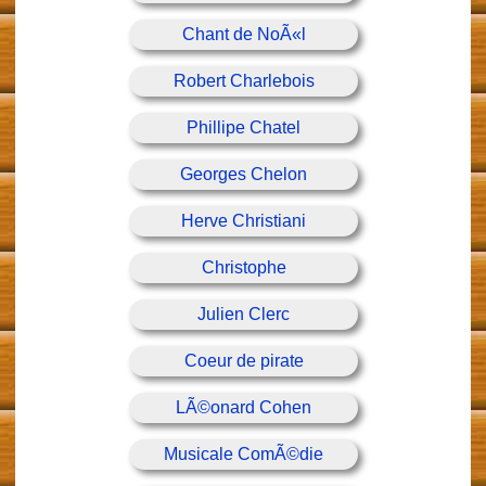
Chant de NoÃ«l
Robert Charlebois
Phillipe Chatel
Georges Chelon
Herve Christiani
Christophe
Julien Clerc
Coeur de pirate
LÃ©onard Cohen
Musicale ComÃ©die