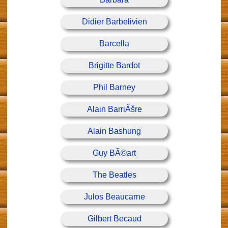
Didier Barbelivien
Barcella
Brigitte Bardot
Phil Barney
Alain BarriÃšre
Alain Bashung
Guy BÃ©art
The Beatles
Julos Beaucarne
Gilbert Becaud