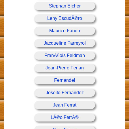
Stephan Eicher
Leny EscudÃ©ro
Maurice Fanon
Jacqueline Farreyrol
FranÃ§ois Feldman
Jean-Pierre Ferlan
Fernandel
Joseito Fernandez
Jean Ferrat
LÃ©o FerrÃ©