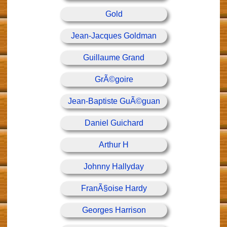
Gold
Jean-Jacques Goldman
Guillaume Grand
GrÃ©goire
Jean-Baptiste GuÃ©guan
Daniel Guichard
Arthur H
Johnny Hallyday
FranÃ§oise Hardy
Georges Harrison