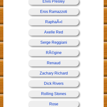
Elvis Presley
Eros Ramazzoti
RaphaÃ«l
Axelle Red
Serge Reggiani
RÃ©gine
Renaud
Zachary Richard
Dick Rivers
Rolling Stones
Rose