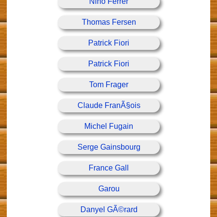
Nino Ferrer
Thomas Fersen
Patrick Fiori
Patrick Fiori
Tom Frager
Claude FranÃ§ois
Michel Fugain
Serge Gainsbourg
France Gall
Garou
Danyel GÃ©rard