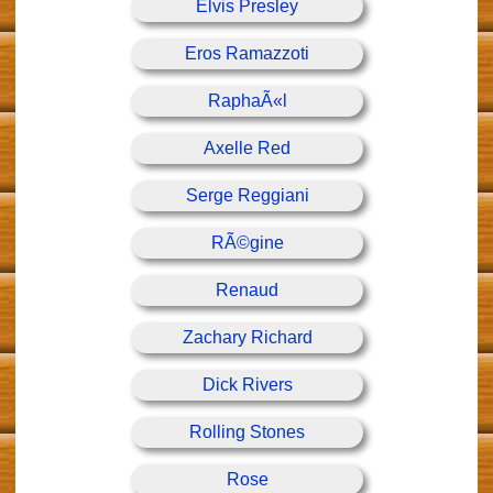
Elvis Presley
Eros Ramazzoti
RaphaÃ«l
Axelle Red
Serge Reggiani
RÃ©gine
Renaud
Zachary Richard
Dick Rivers
Rolling Stones
Rose