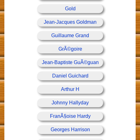
Gold
Jean-Jacques Goldman
Guillaume Grand
GrÃ©goire
Jean-Baptiste GuÃ©guan
Daniel Guichard
Arthur H
Johnny Hallyday
FranÃ§oise Hardy
Georges Harrison