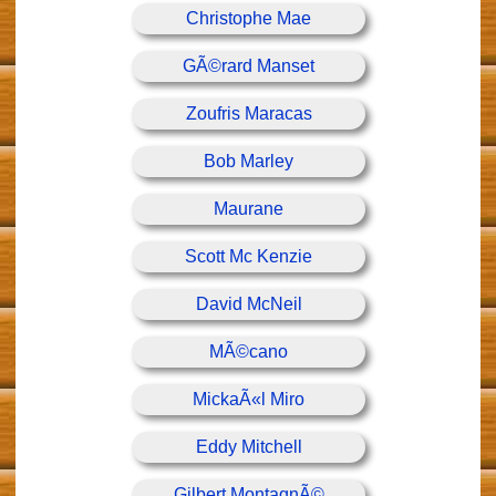
Christophe Mae
GÃ©rard Manset
Zoufris Maracas
Bob Marley
Maurane
Scott Mc Kenzie
David McNeil
MÃ©cano
MickaÃ«l Miro
Eddy Mitchell
Gilbert MontagnÃ©