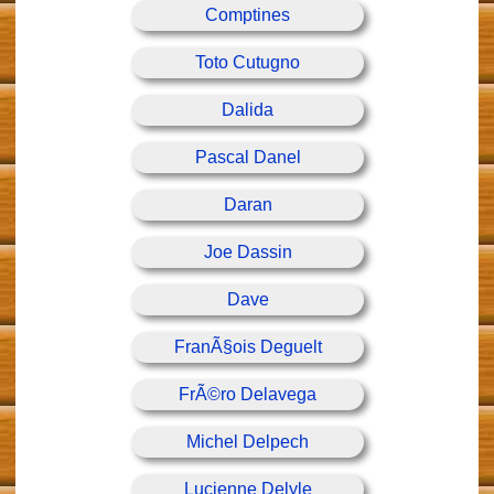
Comptines
Toto Cutugno
Dalida
Pascal Danel
Daran
Joe Dassin
Dave
FranÃ§ois Deguelt
FrÃ©ro Delavega
Michel Delpech
Lucienne Delyle