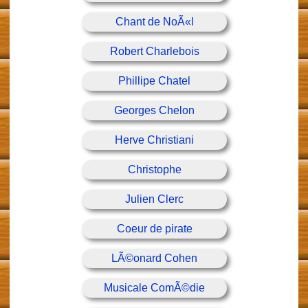
Chant de NoÃ«l
Robert Charlebois
Phillipe Chatel
Georges Chelon
Herve Christiani
Christophe
Julien Clerc
Coeur de pirate
LÃ©onard Cohen
Musicale ComÃ©die