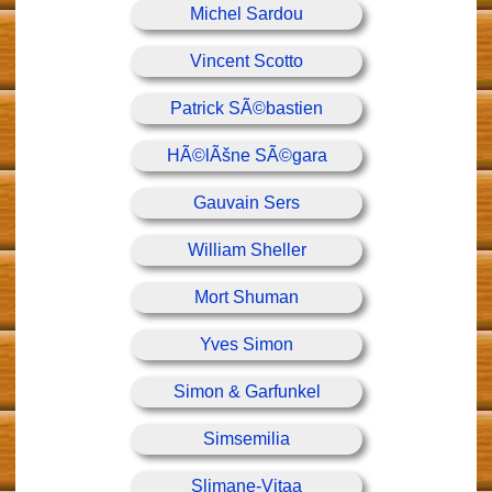
Michel Sardou
Vincent Scotto
Patrick SÃ©bastien
HÃ©lÃšne SÃ©gara
Gauvain Sers
William Sheller
Mort Shuman
Yves Simon
Simon & Garfunkel
Simsemilia
Slimane-Vitaa