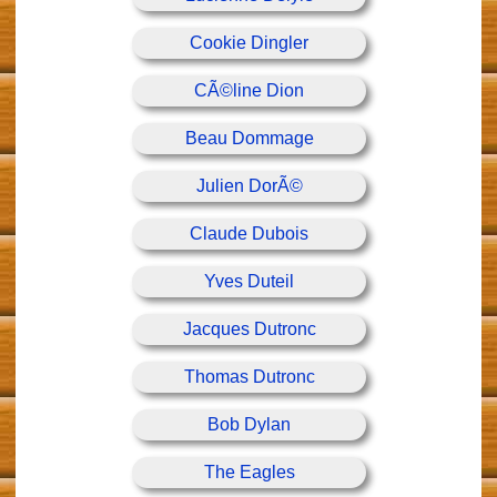
Cookie Dingler
CÃ©line Dion
Beau Dommage
Julien DorÃ©
Claude Dubois
Yves Duteil
Jacques Dutronc
Thomas Dutronc
Bob Dylan
The Eagles