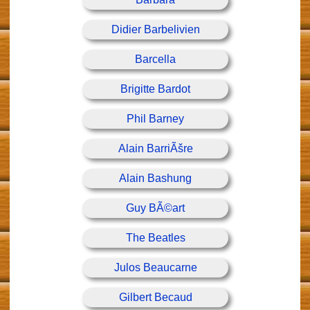
Didier Barbelivien
Barcella
Brigitte Bardot
Phil Barney
Alain BarriÃšre
Alain Bashung
Guy BÃ©art
The Beatles
Julos Beaucarne
Gilbert Becaud