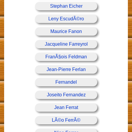
Stephan Eicher
Leny EscudÃ©ro
Maurice Fanon
Jacqueline Farreyrol
FranÃ§ois Feldman
Jean-Pierre Ferlan
Fernandel
Joseito Fernandez
Jean Ferrat
LÃ©o FerrÃ©