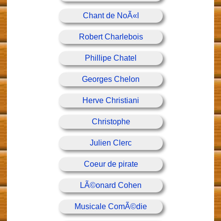
Chant de NoÃ«l
Robert Charlebois
Phillipe Chatel
Georges Chelon
Herve Christiani
Christophe
Julien Clerc
Coeur de pirate
LÃ©onard Cohen
Musicale ComÃ©die