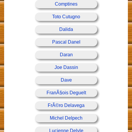
Comptines
Toto Cutugno
Dalida
Pascal Danel
Daran
Joe Dassin
Dave
FranÃ§ois Deguelt
FrÃ©ro Delavega
Michel Delpech
Lucienne Delyle