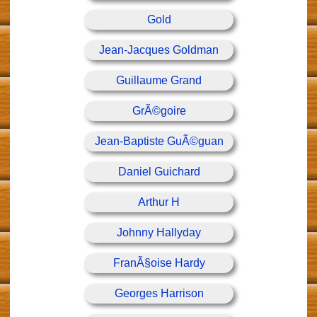
Gold
Jean-Jacques Goldman
Guillaume Grand
GrÃ©goire
Jean-Baptiste GuÃ©guan
Daniel Guichard
Arthur H
Johnny Hallyday
FranÃ§oise Hardy
Georges Harrison