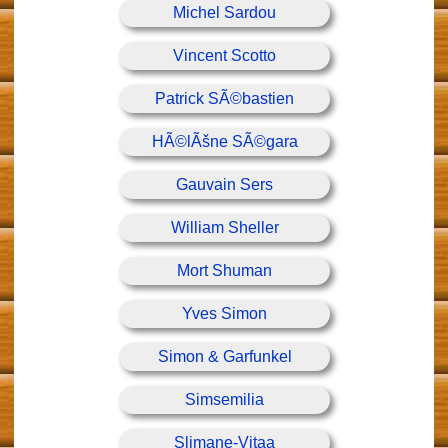
Michel Sardou
Vincent Scotto
Patrick SÃ©bastien
HÃ©lÃšne SÃ©gara
Gauvain Sers
William Sheller
Mort Shuman
Yves Simon
Simon & Garfunkel
Simsemilia
Slimane-Vitaa