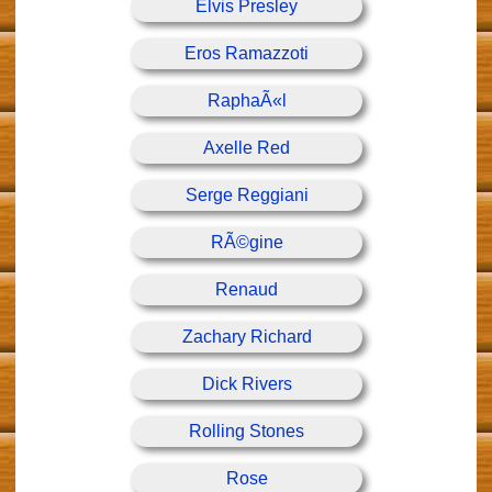
Elvis Presley
Eros Ramazzoti
RaphaÃ«l
Axelle Red
Serge Reggiani
RÃ©gine
Renaud
Zachary Richard
Dick Rivers
Rolling Stones
Rose