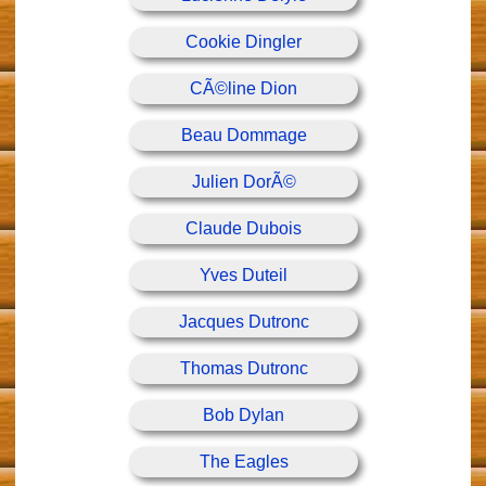
Cookie Dingler
CÃ©line Dion
Beau Dommage
Julien DorÃ©
Claude Dubois
Yves Duteil
Jacques Dutronc
Thomas Dutronc
Bob Dylan
The Eagles