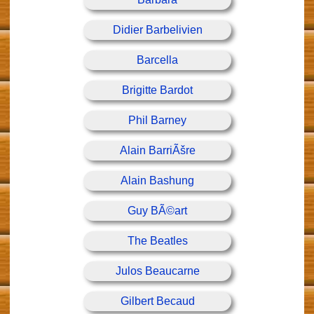
Didier Barbelivien
Barcella
Brigitte Bardot
Phil Barney
Alain BarriÃšre
Alain Bashung
Guy BÃ©art
The Beatles
Julos Beaucarne
Gilbert Becaud