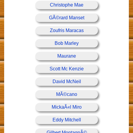
Christophe Mae
GÃ©rard Manset
Zoufris Maracas
Bob Marley
Maurane
Scott Mc Kenzie
David McNeil
MÃ©cano
MickaÃ«l Miro
Eddy Mitchell
Gilbert MontagnÃ©