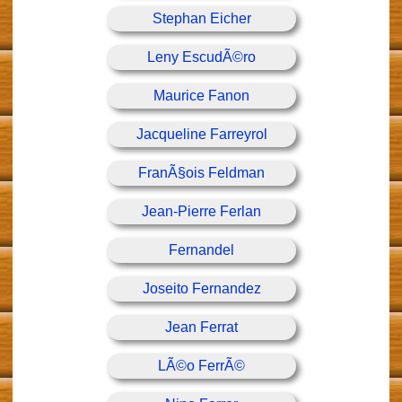
Stephan Eicher
Leny EscudÃ©ro
Maurice Fanon
Jacqueline Farreyrol
FranÃ§ois Feldman
Jean-Pierre Ferlan
Fernandel
Joseito Fernandez
Jean Ferrat
LÃ©o FerrÃ©