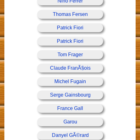
Nino Ferrer
Thomas Fersen
Patrick Fiori
Patrick Fiori
Tom Frager
Claude FranÃ§ois
Michel Fugain
Serge Gainsbourg
France Gall
Garou
Danyel GÃ©rard