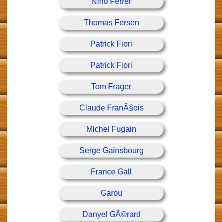
Nino Ferrer
Thomas Fersen
Patrick Fiori
Patrick Fiori
Tom Frager
Claude FranÃ§ois
Michel Fugain
Serge Gainsbourg
France Gall
Garou
Danyel GÃ©rard