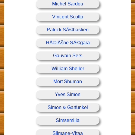
Michel Sardou
Vincent Scotto
Patrick SÃ©bastien
HÃ©lÃšne SÃ©gara
Gauvain Sers
William Sheller
Mort Shuman
Yves Simon
Simon & Garfunkel
Simsemilia
Slimane-Vitaa