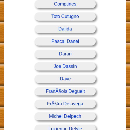
Comptines
Toto Cutugno
Dalida
Pascal Danel
Daran
Joe Dassin
Dave
FranÃ§ois Deguelt
FrÃ©ro Delavega
Michel Delpech
Lucienne Delyle