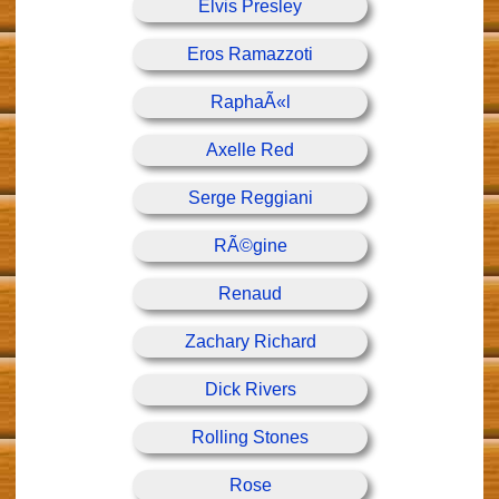
Elvis Presley
Eros Ramazzoti
RaphaÃ«l
Axelle Red
Serge Reggiani
RÃ©gine
Renaud
Zachary Richard
Dick Rivers
Rolling Stones
Rose