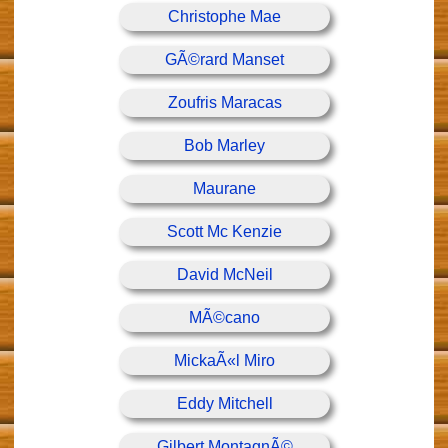
Christophe Mae
GÃ©rard Manset
Zoufris Maracas
Bob Marley
Maurane
Scott Mc Kenzie
David McNeil
MÃ©cano
MickaÃ«l Miro
Eddy Mitchell
Gilbert MontagnÃ©