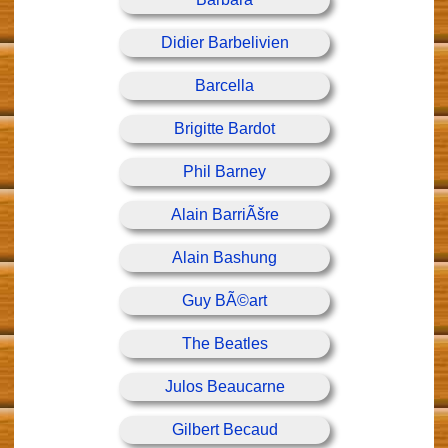
Didier Barbelivien
Barcella
Brigitte Bardot
Phil Barney
Alain BarriÃšre
Alain Bashung
Guy BÃ©art
The Beatles
Julos Beaucarne
Gilbert Becaud