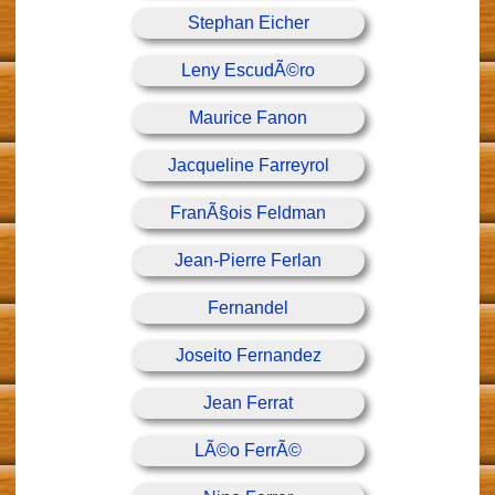
Stephan Eicher
Leny EscudÃ©ro
Maurice Fanon
Jacqueline Farreyrol
FranÃ§ois Feldman
Jean-Pierre Ferlan
Fernandel
Joseito Fernandez
Jean Ferrat
LÃ©o FerrÃ©