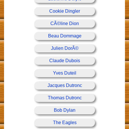
Cookie Dingler
CÃ©line Dion
Beau Dommage
Julien DorÃ©
Claude Dubois
Yves Duteil
Jacques Dutronc
Thomas Dutronc
Bob Dylan
The Eagles