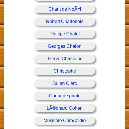
Chant de NoÃ«l
Robert Charlebois
Phillipe Chatel
Georges Chelon
Herve Christiani
Christophe
Julien Clerc
Coeur de pirate
LÃ©onard Cohen
Musicale ComÃ©die