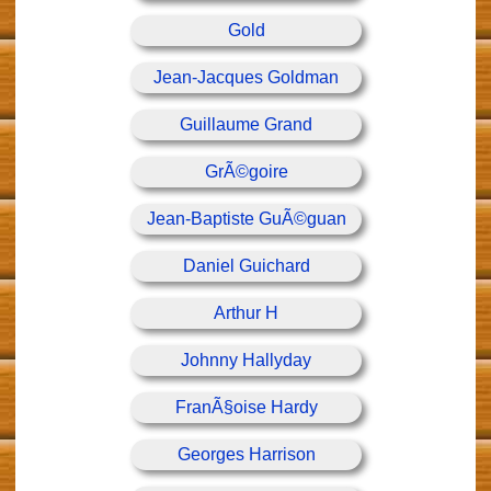
Gold
Jean-Jacques Goldman
Guillaume Grand
GrÃ©goire
Jean-Baptiste GuÃ©guan
Daniel Guichard
Arthur H
Johnny Hallyday
FranÃ§oise Hardy
Georges Harrison