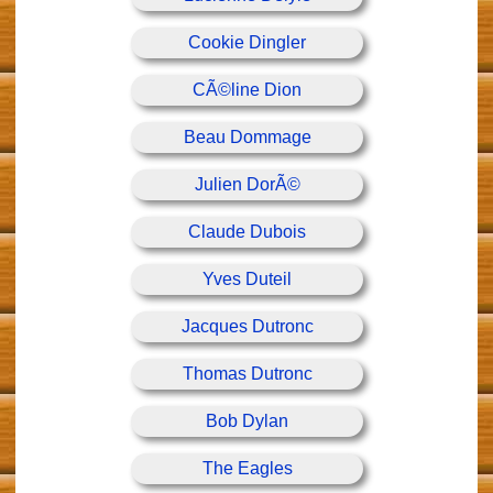
Cookie Dingler
CÃ©line Dion
Beau Dommage
Julien DorÃ©
Claude Dubois
Yves Duteil
Jacques Dutronc
Thomas Dutronc
Bob Dylan
The Eagles