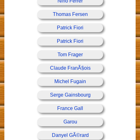
Nino Ferrer
Thomas Fersen
Patrick Fiori
Patrick Fiori
Tom Frager
Claude FranÃ§ois
Michel Fugain
Serge Gainsbourg
France Gall
Garou
Danyel GÃ©rard