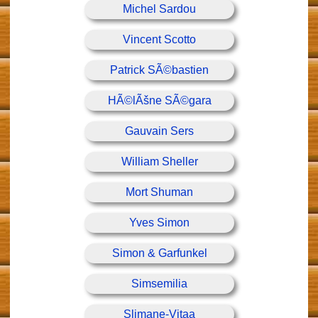
Michel Sardou
Vincent Scotto
Patrick SÃ©bastien
HÃ©lÃšne SÃ©gara
Gauvain Sers
William Sheller
Mort Shuman
Yves Simon
Simon & Garfunkel
Simsemilia
Slimane-Vitaa