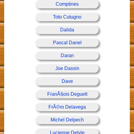
Comptines
Toto Cutugno
Dalida
Pascal Danel
Daran
Joe Dassin
Dave
FranÃ§ois Deguelt
FrÃ©ro Delavega
Michel Delpech
Lucienne Delyle