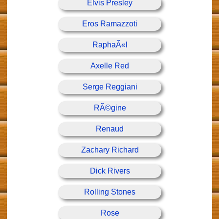
Elvis Presley
Eros Ramazzoti
RaphaÃ«l
Axelle Red
Serge Reggiani
RÃ©gine
Renaud
Zachary Richard
Dick Rivers
Rolling Stones
Rose