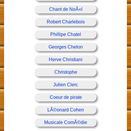
Chant de NoÃ«l
Robert Charlebois
Phillipe Chatel
Georges Chelon
Herve Christiani
Christophe
Julien Clerc
Coeur de pirate
LÃ©onard Cohen
Musicale ComÃ©die