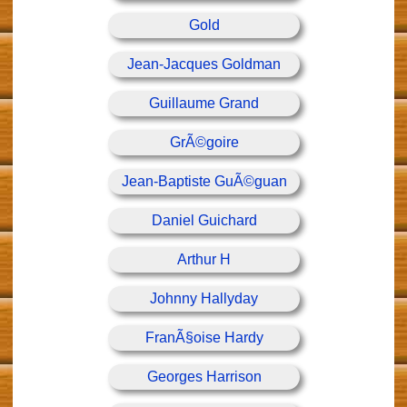
Gold
Jean-Jacques Goldman
Guillaume Grand
GrÃ©goire
Jean-Baptiste GuÃ©guan
Daniel Guichard
Arthur H
Johnny Hallyday
FranÃ§oise Hardy
Georges Harrison