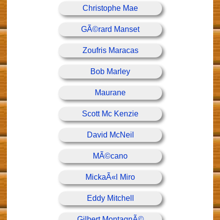
Christophe Mae
GÃ©rard Manset
Zoufris Maracas
Bob Marley
Maurane
Scott Mc Kenzie
David McNeil
MÃ©cano
MickaÃ«l Miro
Eddy Mitchell
Gilbert MontagnÃ©