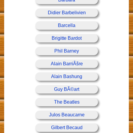
Didier Barbelivien
Barcella
Brigitte Bardot
Phil Barney
Alain BarriÃšre
Alain Bashung
Guy BÃ©art
The Beatles
Julos Beaucarne
Gilbert Becaud