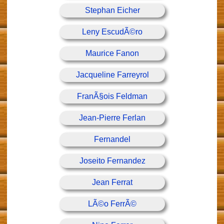
Stephan Eicher
Leny EscudÃ©ro
Maurice Fanon
Jacqueline Farreyrol
FranÃ§ois Feldman
Jean-Pierre Ferlan
Fernandel
Joseito Fernandez
Jean Ferrat
LÃ©o FerrÃ©