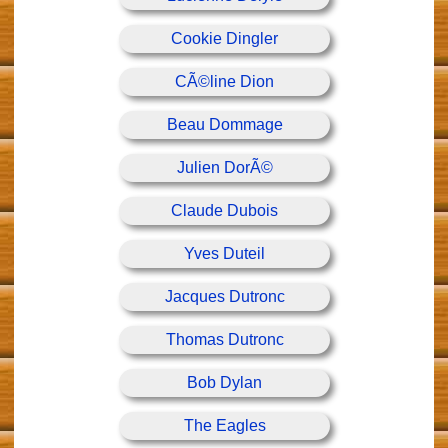
Cookie Dingler
CÃ©line Dion
Beau Dommage
Julien DorÃ©
Claude Dubois
Yves Duteil
Jacques Dutronc
Thomas Dutronc
Bob Dylan
The Eagles