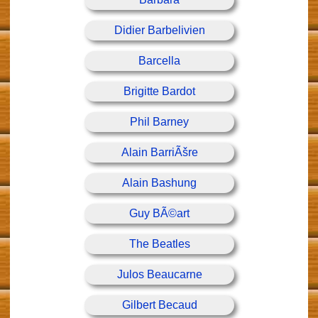
Didier Barbelivien
Barcella
Brigitte Bardot
Phil Barney
Alain BarriÃšre
Alain Bashung
Guy BÃ©art
The Beatles
Julos Beaucarne
Gilbert Becaud