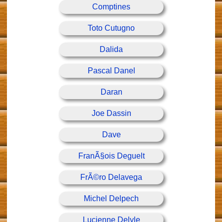
Comptines
Toto Cutugno
Dalida
Pascal Danel
Daran
Joe Dassin
Dave
FranÃ§ois Deguelt
FrÃ©ro Delavega
Michel Delpech
Lucienne Delyle