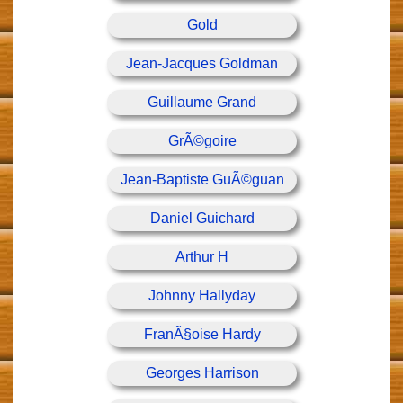
Gold
Jean-Jacques Goldman
Guillaume Grand
GrÃ©goire
Jean-Baptiste GuÃ©guan
Daniel Guichard
Arthur H
Johnny Hallyday
FranÃ§oise Hardy
Georges Harrison