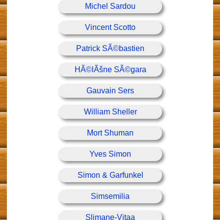
Michel Sardou
Vincent Scotto
Patrick SÃ©bastien
HÃ©lÃšne SÃ©gara
Gauvain Sers
William Sheller
Mort Shuman
Yves Simon
Simon & Garfunkel
Simsemilia
Slimane-Vitaa