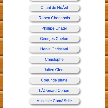
Chant de NoÃ«l
Robert Charlebois
Phillipe Chatel
Georges Chelon
Herve Christiani
Christophe
Julien Clerc
Coeur de pirate
LÃ©onard Cohen
Musicale ComÃ©die