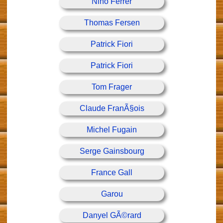
Nino Ferrer
Thomas Fersen
Patrick Fiori
Patrick Fiori
Tom Frager
Claude FranÃ§ois
Michel Fugain
Serge Gainsbourg
France Gall
Garou
Danyel GÃ©rard