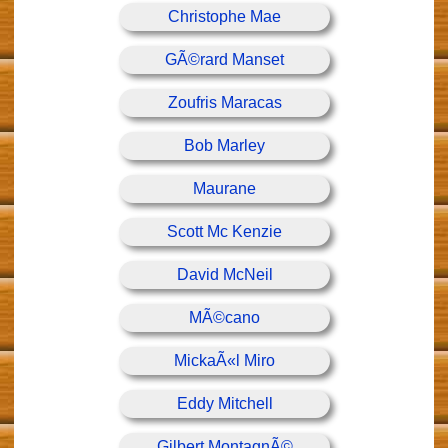
Christophe Mae
GÃ©rard Manset
Zoufris Maracas
Bob Marley
Maurane
Scott Mc Kenzie
David McNeil
MÃ©cano
MickaÃ«l Miro
Eddy Mitchell
Gilbert MontagnÃ©