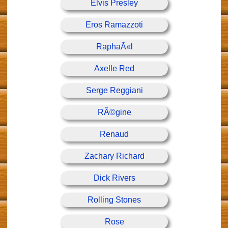
Elvis Presley
Eros Ramazzoti
RaphaÃ«l
Axelle Red
Serge Reggiani
RÃ©gine
Renaud
Zachary Richard
Dick Rivers
Rolling Stones
Rose