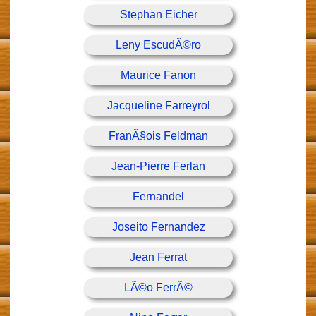
Stephan Eicher
Leny EscudÃ©ro
Maurice Fanon
Jacqueline Farreyrol
FranÃ§ois Feldman
Jean-Pierre Ferlan
Fernandel
Joseito Fernandez
Jean Ferrat
LÃ©o FerrÃ©