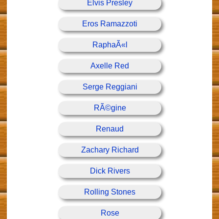
Elvis Presley
Eros Ramazzoti
RaphaÃ«l
Axelle Red
Serge Reggiani
RÃ©gine
Renaud
Zachary Richard
Dick Rivers
Rolling Stones
Rose