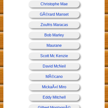
Christophe Mae
GÃ©rard Manset
Zoufris Maracas
Bob Marley
Maurane
Scott Mc Kenzie
David McNeil
MÃ©cano
MickaÃ«l Miro
Eddy Mitchell
Gilbert MontagnÃ©