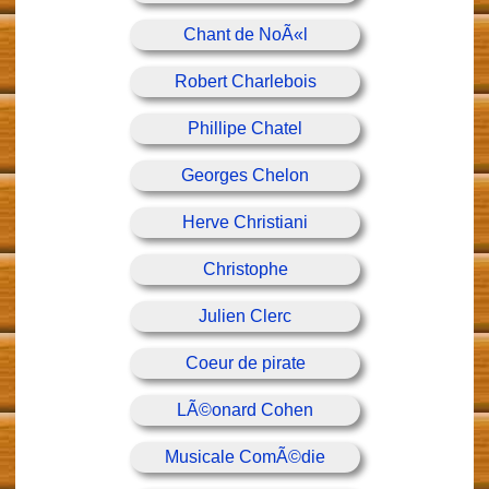
Chant de NoÃ«l
Robert Charlebois
Phillipe Chatel
Georges Chelon
Herve Christiani
Christophe
Julien Clerc
Coeur de pirate
LÃ©onard Cohen
Musicale ComÃ©die