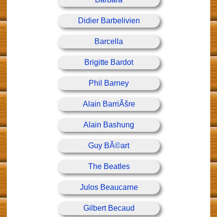
Didier Barbelivien
Barcella
Brigitte Bardot
Phil Barney
Alain BarriÃšre
Alain Bashung
Guy BÃ©art
The Beatles
Julos Beaucarne
Gilbert Becaud