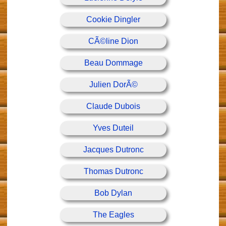
Cookie Dingler
CÃ©line Dion
Beau Dommage
Julien DorÃ©
Claude Dubois
Yves Duteil
Jacques Dutronc
Thomas Dutronc
Bob Dylan
The Eagles