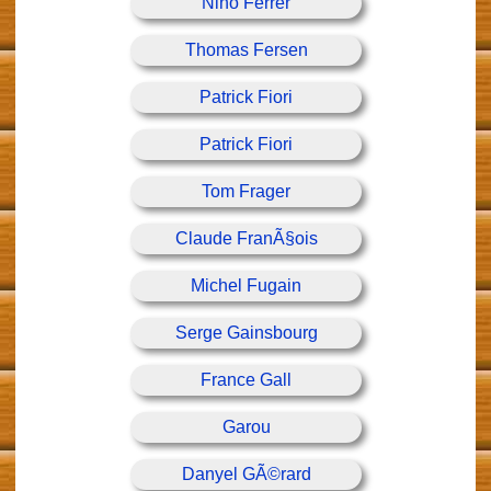
Nino Ferrer
Thomas Fersen
Patrick Fiori
Patrick Fiori
Tom Frager
Claude FranÃ§ois
Michel Fugain
Serge Gainsbourg
France Gall
Garou
Danyel GÃ©rard