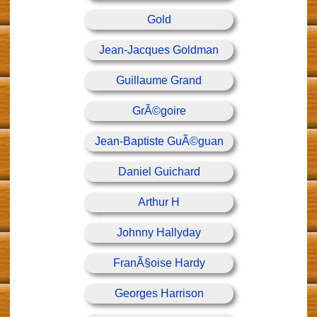
Gold
Jean-Jacques Goldman
Guillaume Grand
GrÃ©goire
Jean-Baptiste GuÃ©guan
Daniel Guichard
Arthur H
Johnny Hallyday
FranÃ§oise Hardy
Georges Harrison