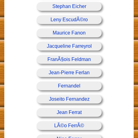
Stephan Eicher
Leny EscudÃ©ro
Maurice Fanon
Jacqueline Farreyrol
FranÃ§ois Feldman
Jean-Pierre Ferlan
Fernandel
Joseito Fernandez
Jean Ferrat
LÃ©o FerrÃ©