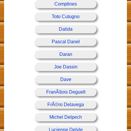
Comptines
Toto Cutugno
Dalida
Pascal Danel
Daran
Joe Dassin
Dave
FranÃ§ois Deguelt
FrÃ©ro Delavega
Michel Delpech
Lucienne Delyle