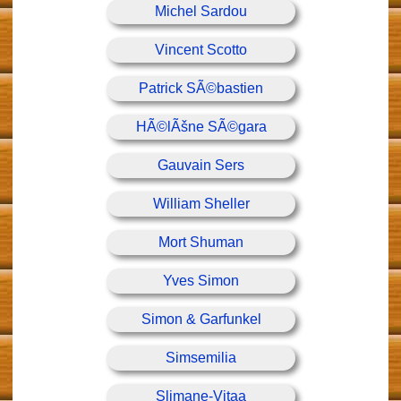
Michel Sardou
Vincent Scotto
Patrick SÃ©bastien
HÃ©lÃšne SÃ©gara
Gauvain Sers
William Sheller
Mort Shuman
Yves Simon
Simon & Garfunkel
Simsemilia
Slimane-Vitaa