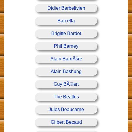
Didier Barbelivien
Barcella
Brigitte Bardot
Phil Barney
Alain BarriÃšre
Alain Bashung
Guy BÃ©art
The Beatles
Julos Beaucarne
Gilbert Becaud