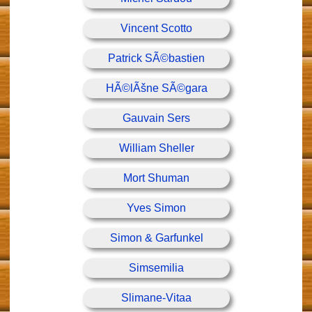
Vincent Scotto
Patrick SÃ©bastien
HÃ©lÃšne SÃ©gara
Gauvain Sers
William Sheller
Mort Shuman
Yves Simon
Simon & Garfunkel
Simsemilia
Slimane-Vitaa