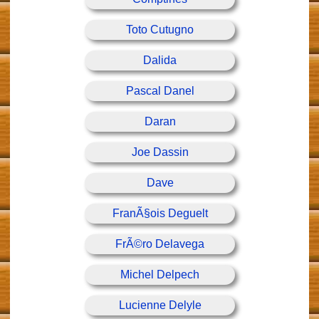
Toto Cutugno
Dalida
Pascal Danel
Daran
Joe Dassin
Dave
FranÃ§ois Deguelt
FrÃ©ro Delavega
Michel Delpech
Lucienne Delyle