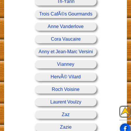
Tri-Yann
Trois CafÃ©s Gourmands
Anne Vanderlove
Cora Vaucaire
Anny et Jean-Marc Versini
Vianney
HervÃ© Vilard
Roch Voisine
Laurent Voulzy
Zaz
Zazie