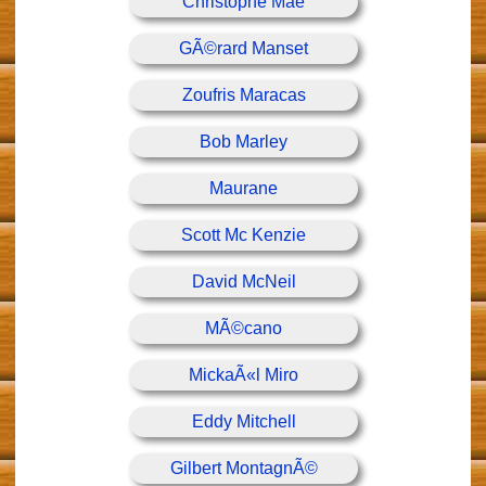
Christophe Mae
GÃ©rard Manset
Zoufris Maracas
Bob Marley
Maurane
Scott Mc Kenzie
David McNeil
MÃ©cano
MickaÃ«l Miro
Eddy Mitchell
Gilbert MontagnÃ©