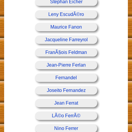
Stephan Eicher
Leny EscudÃ©ro
Maurice Fanon
Jacqueline Farreyrol
FranÃ§ois Feldman
Jean-Pierre Ferlan
Fernandel
Joseito Fernandez
Jean Ferrat
LÃ©o FerrÃ©
Nino Ferrer