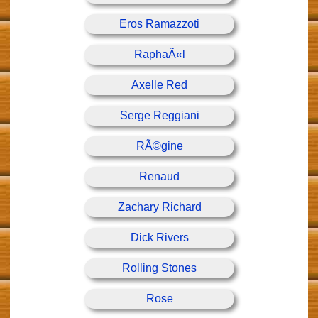
Eros Ramazzoti
RaphaÃ«l
Axelle Red
Serge Reggiani
RÃ©gine
Renaud
Zachary Richard
Dick Rivers
Rolling Stones
Rose