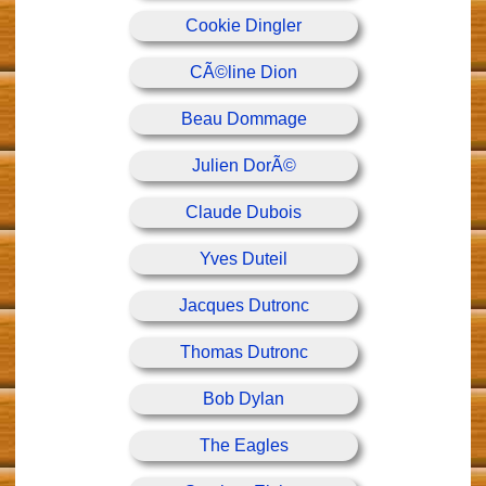
Cookie Dingler
CÃ©line Dion
Beau Dommage
Julien DorÃ©
Claude Dubois
Yves Duteil
Jacques Dutronc
Thomas Dutronc
Bob Dylan
The Eagles