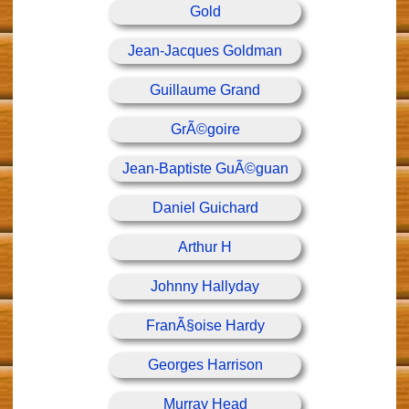
Gold
Jean-Jacques Goldman
Guillaume Grand
GrÃ©goire
Jean-Baptiste GuÃ©guan
Daniel Guichard
Arthur H
Johnny Hallyday
FranÃ§oise Hardy
Georges Harrison
Murray Head