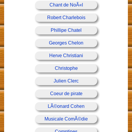
Chant de NoÃ«l
Robert Charlebois
Phillipe Chatel
Georges Chelon
Herve Christiani
Christophe
Julien Clerc
Coeur de pirate
LÃ©onard Cohen
Musicale ComÃ©die
Comptines