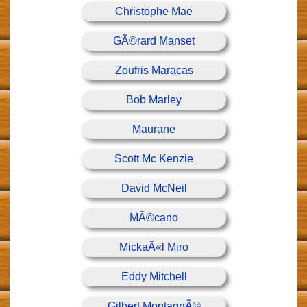
Christophe Mae
GÃ©rard Manset
Zoufris Maracas
Bob Marley
Maurane
Scott Mc Kenzie
David McNeil
MÃ©cano
MickaÃ«l Miro
Eddy Mitchell
Gilbert MontagnÃ©