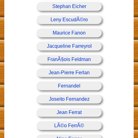
Stephan Eicher
Leny EscudÃ©ro
Maurice Fanon
Jacqueline Farreyrol
FranÃ§ois Feldman
Jean-Pierre Ferlan
Fernandel
Joseito Fernandez
Jean Ferrat
LÃ©o FerrÃ©