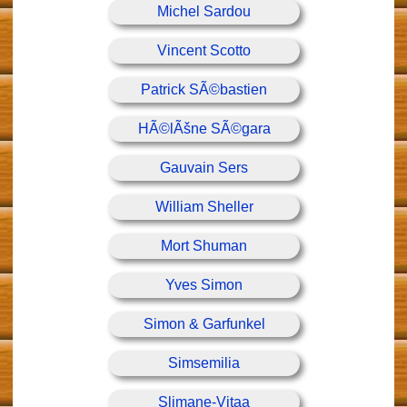
Michel Sardou
Vincent Scotto
Patrick SÃ©bastien
HÃ©lÃšne SÃ©gara
Gauvain Sers
William Sheller
Mort Shuman
Yves Simon
Simon & Garfunkel
Simsemilia
Slimane-Vitaa