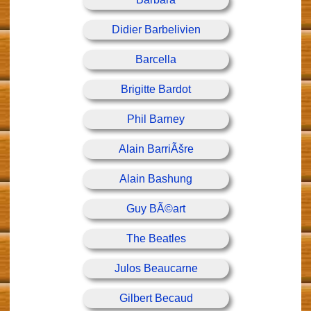
Didier Barbelivien
Barcella
Brigitte Bardot
Phil Barney
Alain BarriÃšre
Alain Bashung
Guy BÃ©art
The Beatles
Julos Beaucarne
Gilbert Becaud