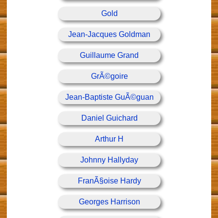
Gold
Jean-Jacques Goldman
Guillaume Grand
GrÃ©goire
Jean-Baptiste GuÃ©guan
Daniel Guichard
Arthur H
Johnny Hallyday
FranÃ§oise Hardy
Georges Harrison