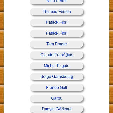
Nino Ferrer
Thomas Fersen
Patrick Fiori
Patrick Fiori
Tom Frager
Claude FranÃ§ois
Michel Fugain
Serge Gainsbourg
France Gall
Garou
Danyel GÃ©rard