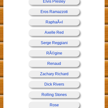
Elvis Presley
Eros Ramazzoti
RaphaÃ«l
Axelle Red
Serge Reggiani
RÃ©gine
Renaud
Zachary Richard
Dick Rivers
Rolling Stones
Rose