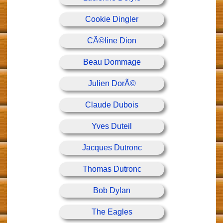
Cookie Dingler
CÃ©line Dion
Beau Dommage
Julien DorÃ©
Claude Dubois
Yves Duteil
Jacques Dutronc
Thomas Dutronc
Bob Dylan
The Eagles