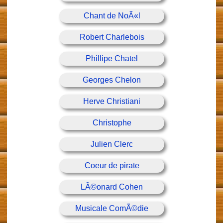
Chant de NoÃ«l
Robert Charlebois
Phillipe Chatel
Georges Chelon
Herve Christiani
Christophe
Julien Clerc
Coeur de pirate
LÃ©onard Cohen
Musicale ComÃ©die