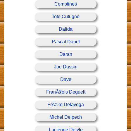
Comptines
Toto Cutugno
Dalida
Pascal Danel
Daran
Joe Dassin
Dave
FranÃ§ois Deguelt
FrÃ©ro Delavega
Michel Delpech
Lucienne Delyle