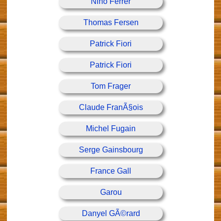
Nino Ferrer
Thomas Fersen
Patrick Fiori
Patrick Fiori
Tom Frager
Claude FranÃ§ois
Michel Fugain
Serge Gainsbourg
France Gall
Garou
Danyel GÃ©rard