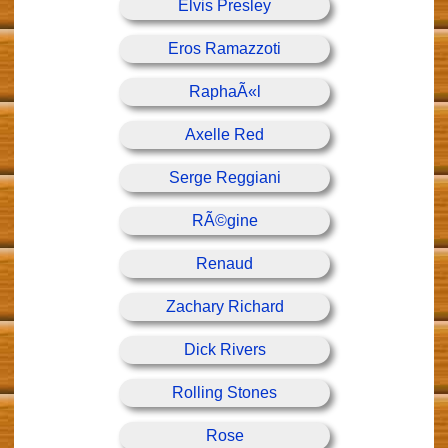
Elvis Presley
Eros Ramazzoti
RaphaÃ«l
Axelle Red
Serge Reggiani
RÃ©gine
Renaud
Zachary Richard
Dick Rivers
Rolling Stones
Rose