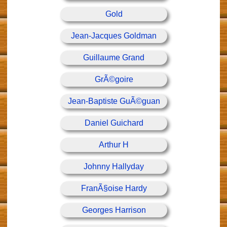
Gold
Jean-Jacques Goldman
Guillaume Grand
GrÃ©goire
Jean-Baptiste GuÃ©guan
Daniel Guichard
Arthur H
Johnny Hallyday
FranÃ§oise Hardy
Georges Harrison