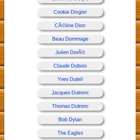
Cookie Dingler
CÃ©line Dion
Beau Dommage
Julien DorÃ©
Claude Dubois
Yves Duteil
Jacques Dutronc
Thomas Dutronc
Bob Dylan
The Eagles