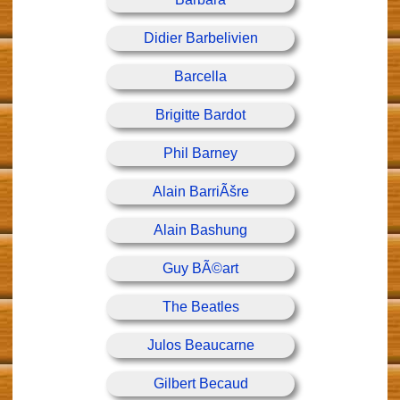
Didier Barbelivien
Barcella
Brigitte Bardot
Phil Barney
Alain BarriÃšre
Alain Bashung
Guy BÃ©art
The Beatles
Julos Beaucarne
Gilbert Becaud