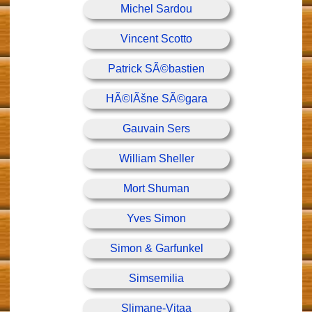
Michel Sardou
Vincent Scotto
Patrick SÃ©bastien
HÃ©lÃšne SÃ©gara
Gauvain Sers
William Sheller
Mort Shuman
Yves Simon
Simon & Garfunkel
Simsemilia
Slimane-Vitaa