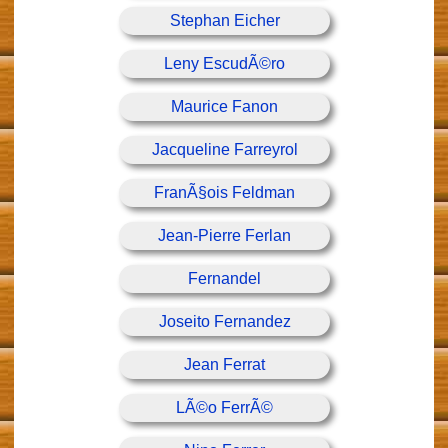
Stephan Eicher
Leny EscudÃ©ro
Maurice Fanon
Jacqueline Farreyrol
FranÃ§ois Feldman
Jean-Pierre Ferlan
Fernandel
Joseito Fernandez
Jean Ferrat
LÃ©o FerrÃ©