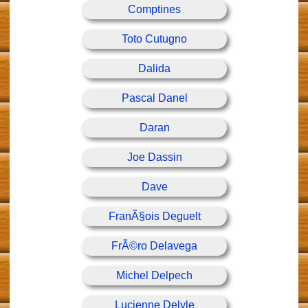
Comptines
Toto Cutugno
Dalida
Pascal Danel
Daran
Joe Dassin
Dave
FranÃ§ois Deguelt
FrÃ©ro Delavega
Michel Delpech
Lucienne Delyle