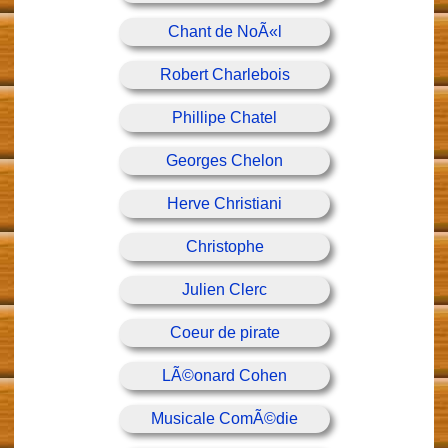
Chant de NoÃ«l
Robert Charlebois
Phillipe Chatel
Georges Chelon
Herve Christiani
Christophe
Julien Clerc
Coeur de pirate
LÃ©onard Cohen
Musicale ComÃ©die