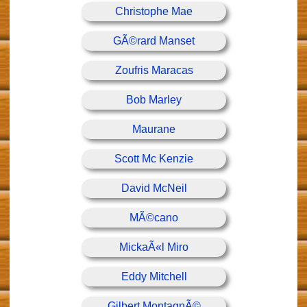
Christophe Mae
GÃ©rard Manset
Zoufris Maracas
Bob Marley
Maurane
Scott Mc Kenzie
David McNeil
MÃ©cano
MickaÃ«l Miro
Eddy Mitchell
Gilbert MontagnÃ©