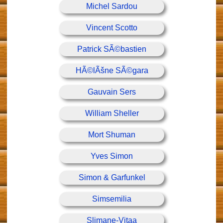
Michel Sardou
Vincent Scotto
Patrick SÃ©bastien
HÃ©lÃšne SÃ©gara
Gauvain Sers
William Sheller
Mort Shuman
Yves Simon
Simon & Garfunkel
Simsemilia
Slimane-Vitaa