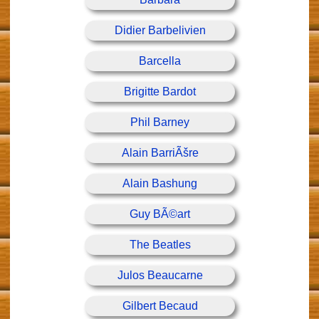
Didier Barbelivien
Barcella
Brigitte Bardot
Phil Barney
Alain BarriÃšre
Alain Bashung
Guy BÃ©art
The Beatles
Julos Beaucarne
Gilbert Becaud