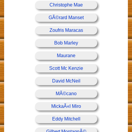
Christophe Mae
GÃ©rard Manset
Zoufris Maracas
Bob Marley
Maurane
Scott Mc Kenzie
David McNeil
MÃ©cano
MickaÃ«l Miro
Eddy Mitchell
Gilbert MontagnÃ©