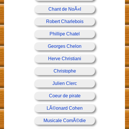
Chant de NoÃ«l
Robert Charlebois
Phillipe Chatel
Georges Chelon
Herve Christiani
Christophe
Julien Clerc
Coeur de pirate
LÃ©onard Cohen
Musicale ComÃ©die