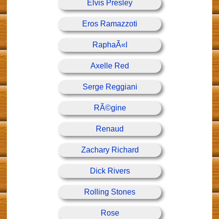
Elvis Presley
Eros Ramazzoti
RaphaÃ«l
Axelle Red
Serge Reggiani
RÃ©gine
Renaud
Zachary Richard
Dick Rivers
Rolling Stones
Rose