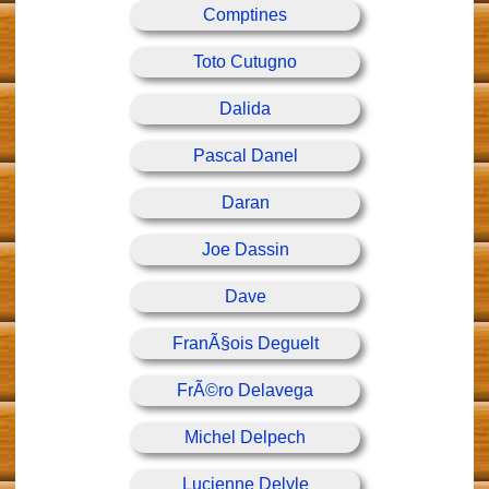
Comptines
Toto Cutugno
Dalida
Pascal Danel
Daran
Joe Dassin
Dave
FranÃ§ois Deguelt
FrÃ©ro Delavega
Michel Delpech
Lucienne Delyle