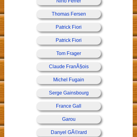
Nino Ferrer
Thomas Fersen
Patrick Fiori
Patrick Fiori
Tom Frager
Claude FranÃ§ois
Michel Fugain
Serge Gainsbourg
France Gall
Garou
Danyel GÃ©rard