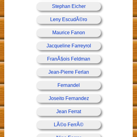
Stephan Eicher
Leny EscudÃ©ro
Maurice Fanon
Jacqueline Farreyrol
FranÃ§ois Feldman
Jean-Pierre Ferlan
Fernandel
Joseito Fernandez
Jean Ferrat
LÃ©o FerrÃ©