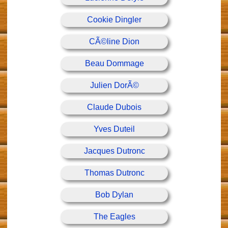
Cookie Dingler
CÃ©line Dion
Beau Dommage
Julien DorÃ©
Claude Dubois
Yves Duteil
Jacques Dutronc
Thomas Dutronc
Bob Dylan
The Eagles