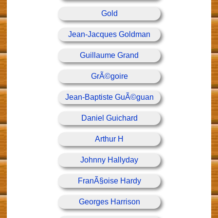
Gold
Jean-Jacques Goldman
Guillaume Grand
GrÃ©goire
Jean-Baptiste GuÃ©guan
Daniel Guichard
Arthur H
Johnny Hallyday
FranÃ§oise Hardy
Georges Harrison