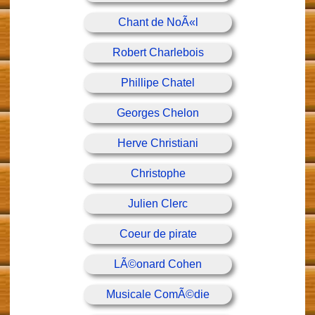
Chant de NoÃ«l
Robert Charlebois
Phillipe Chatel
Georges Chelon
Herve Christiani
Christophe
Julien Clerc
Coeur de pirate
LÃ©onard Cohen
Musicale ComÃ©die