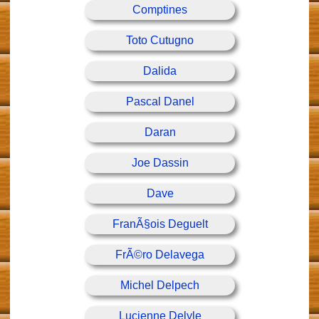
Comptines
Toto Cutugno
Dalida
Pascal Danel
Daran
Joe Dassin
Dave
FranÃ§ois Deguelt
FrÃ©ro Delavega
Michel Delpech
Lucienne Delyle