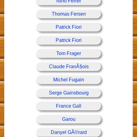
Nino Ferrer
Thomas Fersen
Patrick Fiori
Patrick Fiori
Tom Frager
Claude FranÃ§ois
Michel Fugain
Serge Gainsbourg
France Gall
Garou
Danyel GÃ©rard