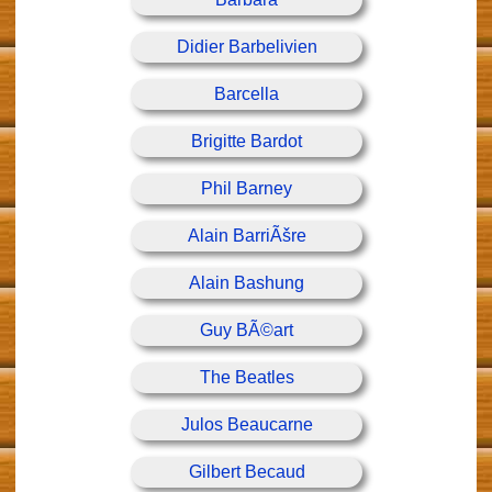
Didier Barbelivien
Barcella
Brigitte Bardot
Phil Barney
Alain BarriÃšre
Alain Bashung
Guy BÃ©art
The Beatles
Julos Beaucarne
Gilbert Becaud