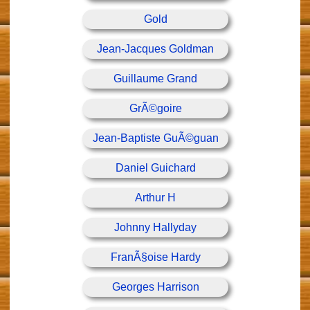
Gold
Jean-Jacques Goldman
Guillaume Grand
GrÃ©goire
Jean-Baptiste GuÃ©guan
Daniel Guichard
Arthur H
Johnny Hallyday
FranÃ§oise Hardy
Georges Harrison