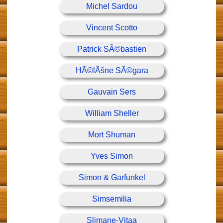
Michel Sardou
Vincent Scotto
Patrick SÃ©bastien
HÃ©lÃšne SÃ©gara
Gauvain Sers
William Sheller
Mort Shuman
Yves Simon
Simon & Garfunkel
Simsemilia
Slimane-Vitaa