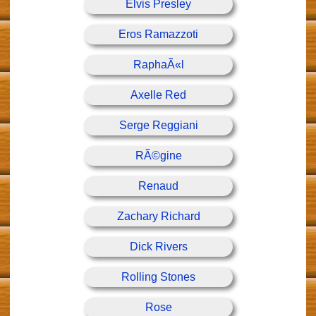
Elvis Presley
Eros Ramazzoti
RaphaÃ«l
Axelle Red
Serge Reggiani
RÃ©gine
Renaud
Zachary Richard
Dick Rivers
Rolling Stones
Rose