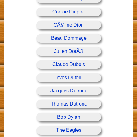
Cookie Dingler
CÃ©line Dion
Beau Dommage
Julien DorÃ©
Claude Dubois
Yves Duteil
Jacques Dutronc
Thomas Dutronc
Bob Dylan
The Eagles