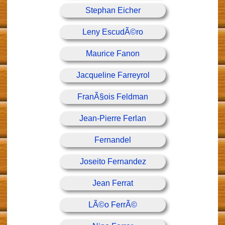
Stephan Eicher
Leny EscudÃ©ro
Maurice Fanon
Jacqueline Farreyrol
FranÃ§ois Feldman
Jean-Pierre Ferlan
Fernandel
Joseito Fernandez
Jean Ferrat
LÃ©o FerrÃ©