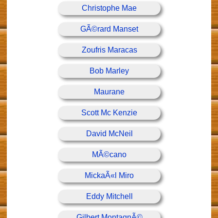
Christophe Mae
GÃ©rard Manset
Zoufris Maracas
Bob Marley
Maurane
Scott Mc Kenzie
David McNeil
MÃ©cano
MickaÃ«l Miro
Eddy Mitchell
Gilbert MontagnÃ©