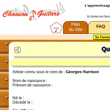
L'apprentissa
Ici toutes les fa
Plan
FAQ
du Site
Qu
Artiste connu sous le nom de :
Georges Harrison
Nom de naissance :
Prénom de naissance :
Né le :
Décédé le :