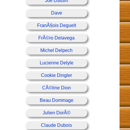
Joe Dassin
Dave
FranÃ§ois Deguelt
FrÃ©ro Delavega
Michel Delpech
Lucienne Delyle
Cookie Dingler
CÃ©line Dion
Beau Dommage
Julien DorÃ©
Claude Dubois