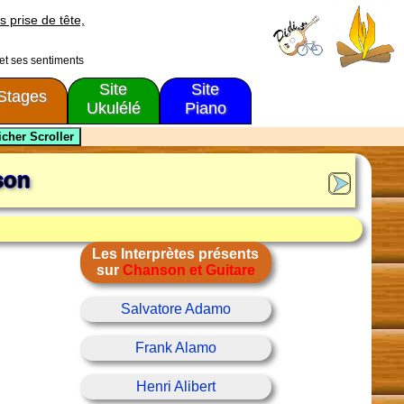
s prise de tête,
 et ses sentiments
Site
Site
Stages
Ukulélé
Piano
son
Les Interprètes présents
sur
Chanson et Guitare
Salvatore Adamo
Frank Alamo
Henri Alibert