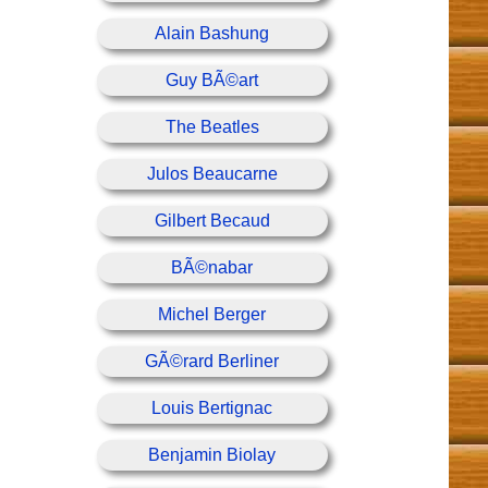
Alain Bashung
Guy BÃ©art
The Beatles
Julos Beaucarne
Gilbert Becaud
BÃ©nabar
Michel Berger
GÃ©rard Berliner
Louis Bertignac
Benjamin Biolay