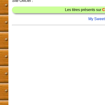
Site Officiel :
Les titres présents sur
C
My Sweet