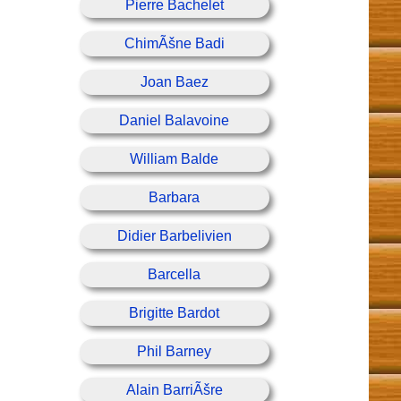
Pierre Bachelet
ChimÃšne Badi
Joan Baez
Daniel Balavoine
William Balde
Barbara
Didier Barbelivien
Barcella
Brigitte Bardot
Phil Barney
Alain BarriÃšre