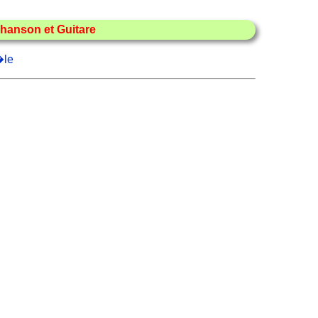
hanson et Guitare
�le