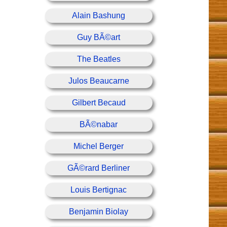
Alain Bashung
Guy BÃ©art
The Beatles
Julos Beaucarne
Gilbert Becaud
BÃ©nabar
Michel Berger
GÃ©rard Berliner
Louis Bertignac
Benjamin Biolay