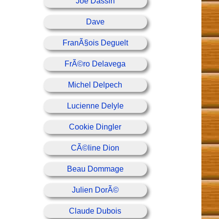
Joe Dassin
Dave
FranÃ§ois Deguelt
FrÃ©ro Delavega
Michel Delpech
Lucienne Delyle
Cookie Dingler
CÃ©line Dion
Beau Dommage
Julien DorÃ©
Claude Dubois