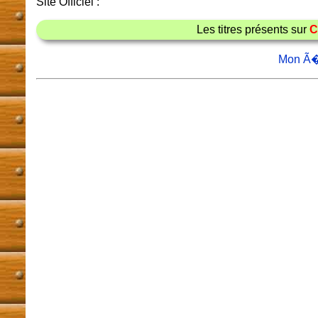
Site Officiel :
Les titres présents sur
C
Mon Ã