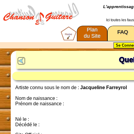
L'apprentissa
Ici toutes les fa
Plan
FAQ
du Site
Que
Artiste connu sous le nom de :
Jacqueline Farreyrol
Nom de naissance :
Prénom de naissance :
Né le :
Décédé le :