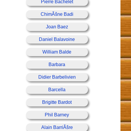
Pierre Bachelet
ChimÃšne Badi
Joan Baez
Daniel Balavoine
William Balde
Barbara
Didier Barbelivien
Barcella
Brigitte Bardot
Phil Barney
Alain BarriÃšre