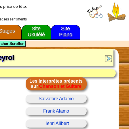
s prise de tête,
 et ses sentiments
Site
Site
Stages
Ukulélé
Piano
eyrol
Les Interprètes présents
sur
Chanson et Guitare
Salvatore Adamo
Frank Alamo
Henri Alibert